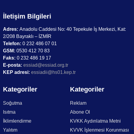
İletişim Bilgileri
Adres:
Anadolu Caddesi No: 40 Tepekule İş Merkezi, Kat:
2/208 Bayraklı – İZMİR
Telefon:
0 232 486 07 01
GSM:
0530 412 70 83
Faks:
0 232 486 19 17
E-posta:
essiad@essiad.org.tr
KEP adresi:
essiadii@hs01.kep.tr
Kategoriler
Kategoriler
Soğutma
Reklam
Isıtma
Abone Ol
İklimlendirme
KVKK Aydınlatma Metni
Yalıtım
KVVK İşlenmesi Korunması