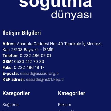
İletişim Bilgileri
Adres:
Anadolu Caddesi No: 40 Tepekule İş Merkezi,
Kat: 2/208 Bayraklı – İZMİR
Telefon:
0 232 486 07 01
GSM:
0530 412 70 83
Faks:
0 232 486 19 17
E-posta:
essiad@essiad.org.tr
KEP adresi:
essiadii@hs01.kep.tr
Kategoriler
Kategoriler
Soğutma
Reklam