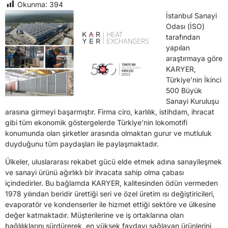
Okunma:
394
İstanbul Sanayi
Odası (İSO)
tarafından
yapılan
araştırmaya göre
KARYER,
Türkiye’nin İkinci
500 Büyük
Sanayi Kuruluşu
arasına girmeyi başarmıştır. Firma ciro, karlılık, istihdam, ihracat
gibi tüm ekonomik göstergelerde Türkiye’nin lokomotifi
konumunda olan şirketler arasında olmaktan gurur ve mutluluk
duyduğunu tüm paydaşları ile paylaşmaktadır.
Ülkeler, uluslararası rekabet gücü elde etmek adına sanayileşmek
ve sanayi ürünü ağırlıklı bir ihracata sahip olma çabası
içindedirler. Bu bağlamda KARYER, kalitesinden ödün vermeden
1978 yılından beridir ürettiği seri ve özel üretim ısı değiştiricileri,
evaporatör ve kondenserler ile hizmet ettiği sektöre ve ülkesine
değer katmaktadır. Müşterilerine ve iş ortaklarına olan
bağlılıklarını sürdürerek, en yüksek faydayı sağlayan ürünlerini