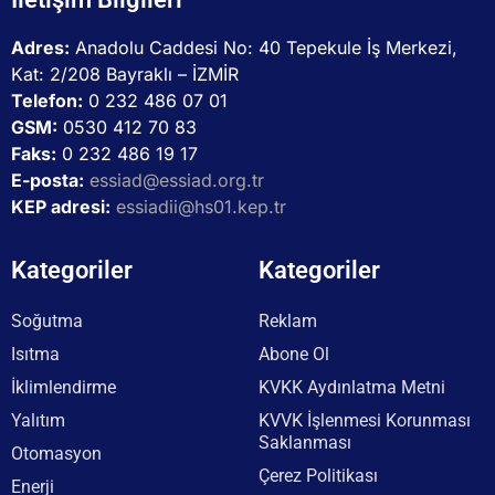
Adres:
Anadolu Caddesi No: 40 Tepekule İş Merkezi,
Kat: 2/208 Bayraklı – İZMİR
Telefon:
0 232 486 07 01
GSM:
0530 412 70 83
Faks:
0 232 486 19 17
E-posta:
essiad@essiad.org.tr
KEP adresi:
essiadii@hs01.kep.tr
Kategoriler
Kategoriler
Soğutma
Reklam
Isıtma
Abone Ol
İklimlendirme
KVKK Aydınlatma Metni
Yalıtım
KVVK İşlenmesi Korunması
Saklanması
Otomasyon
Çerez Politikası
Enerji