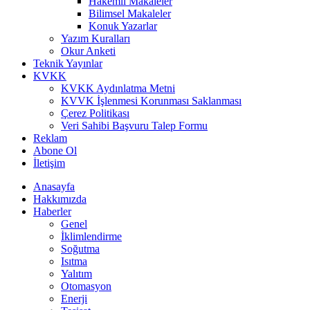
Hakemli Makaleler
Bilimsel Makaleler
Konuk Yazarlar
Yazım Kuralları
Okur Anketi
Teknik Yayınlar
KVKK
KVKK Aydınlatma Metni
KVVK İşlenmesi Korunması Saklanması
Çerez Politikası
Veri Sahibi Başvuru Talep Formu
Reklam
Abone Ol
İletişim
Anasayfa
Hakkımızda
Haberler
Genel
İklimlendirme
Soğutma
Isıtma
Yalıtım
Otomasyon
Enerji