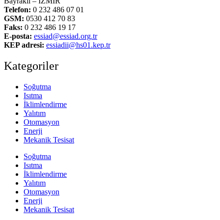
Bayraklı – İZMİR
Telefon:
0 232 486 07 01
GSM:
0530 412 70 83
Faks:
0 232 486 19 17
E-posta:
essiad@essiad.org.tr
KEP adresi:
essiadii@hs01.kep.tr
Kategoriler
Soğutma
Isıtma
İklimlendirme
Yalıtım
Otomasyon
Enerji
Mekanik Tesisat
Soğutma
Isıtma
İklimlendirme
Yalıtım
Otomasyon
Enerji
Mekanik Tesisat