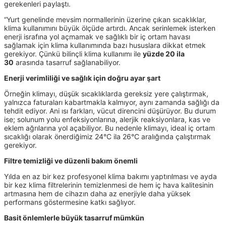
gerekenleri paylaştı.
“Yurt genelinde mevsim normallerinin üzerine çıkan sıcaklıklar,
klima kullanımını büyük ölçüde artırdı. Ancak serinlemek isterken
enerji israfına yol açmamak ve sağlıklı bir iç ortam havası
sağlamak için klima kullanımında bazı hususlara dikkat etmek
gerekiyor. Çünkü bilinçli klima kullanımı ile
yüzde 20 ila
30
arasında tasarruf sağlanabiliyor.
Enerji verimliliği ve sağlık için doğru ayar şart
Örneğin klimayı, düşük sıcaklıklarda gereksiz yere çalıştırmak,
yalnızca faturaları kabartmakla kalmıyor, aynı zamanda sağlığı da
tehdit ediyor. Ani ısı farkları, vücut direncini düşürüyor. Bu durum
ise; solunum yolu enfeksiyonlarına, alerjik reaksiyonlara, kas ve
eklem ağrılarına yol açabiliyor. Bu nedenle klimayı, ideal iç ortam
sıcaklığı olarak önerdiğimiz 24°C ila 26°C aralığında çalıştırmak
gerekiyor.
Filtre temizliği ve düzenli bakım önemli
Yılda en az bir kez profesyonel klima bakımı yaptırılması ve ayda
bir kez klima filtrelerinin temizlenmesi de hem iç hava kalitesinin
artmasına hem de cihazın daha az enerjiyle daha yüksek
performans göstermesine katkı sağlıyor.
Basit önlemlerle büyük tasarruf mümkün