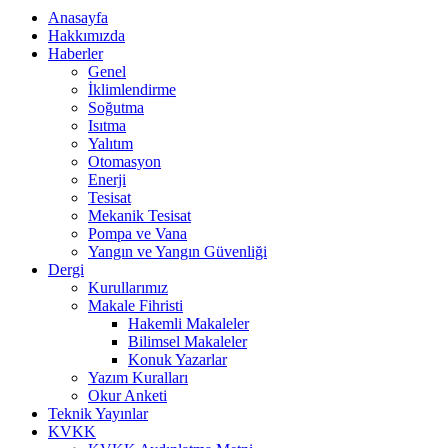
Anasayfa
Hakkımızda
Haberler
Genel
İklimlendirme
Soğutma
Isıtma
Yalıtım
Otomasyon
Enerji
Tesisat
Mekanik Tesisat
Pompa ve Vana
Yangın ve Yangın Güvenliği
Dergi
Kurullarımız
Makale Fihristi
Hakemli Makaleler
Bilimsel Makaleler
Konuk Yazarlar
Yazım Kuralları
Okur Anketi
Teknik Yayınlar
KVKK