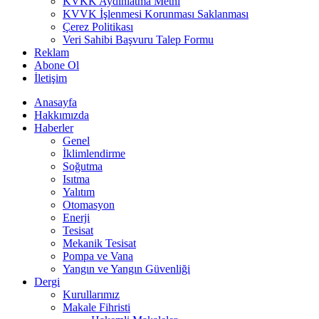
KVKK Aydınlatma Metni
KVVK İşlenmesi Korunması Saklanması
Çerez Politikası
Veri Sahibi Başvuru Talep Formu
Reklam
Abone Ol
İletişim
Anasayfa
Hakkımızda
Haberler
Genel
İklimlendirme
Soğutma
Isıtma
Yalıtım
Otomasyon
Enerji
Tesisat
Mekanik Tesisat
Pompa ve Vana
Yangın ve Yangın Güvenliği
Dergi
Kurullarımız
Makale Fihristi