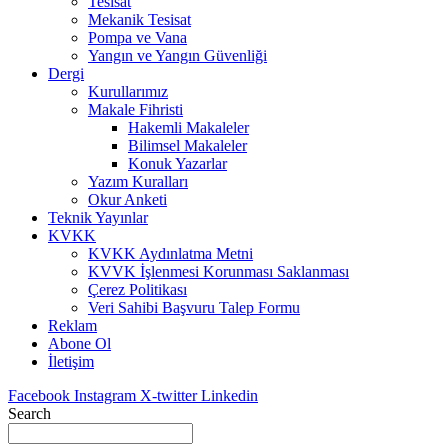
Tesisat
Mekanik Tesisat
Pompa ve Vana
Yangın ve Yangın Güvenliği
Dergi
Kurullarımız
Makale Fihristi
Hakemli Makaleler
Bilimsel Makaleler
Konuk Yazarlar
Yazım Kuralları
Okur Anketi
Teknik Yayınlar
KVKK
KVKK Aydınlatma Metni
KVVK İşlenmesi Korunması Saklanması
Çerez Politikası
Veri Sahibi Başvuru Talep Formu
Reklam
Abone Ol
İletişim
Facebook
Instagram
X-twitter
Linkedin
Search