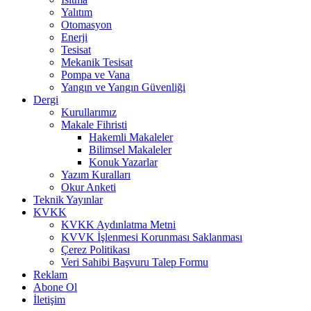
Yalıtım
Otomasyon
Enerji
Tesisat
Mekanik Tesisat
Pompa ve Vana
Yangın ve Yangın Güvenliği
Dergi
Kurullarımız
Makale Fihristi
Hakemli Makaleler
Bilimsel Makaleler
Konuk Yazarlar
Yazım Kuralları
Okur Anketi
Teknik Yayınlar
KVKK
KVKK Aydınlatma Metni
KVVK İşlenmesi Korunması Saklanması
Çerez Politikası
Veri Sahibi Başvuru Talep Formu
Reklam
Abone Ol
İletişim