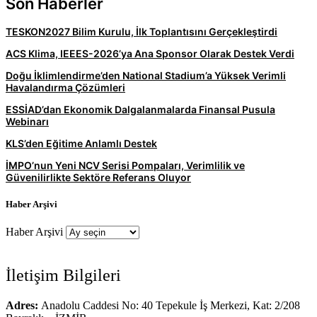
Son Haberler
TESKON2027 Bilim Kurulu, İlk Toplantısını Gerçekleştirdi
ACS Klima, IEEES-2026’ya Ana Sponsor Olarak Destek Verdi
Doğu İklimlendirme’den National Stadium’a Yüksek Verimli
Havalandırma Çözümleri
ESSİAD’dan Ekonomik Dalgalanmalarda Finansal Pusula
Webinarı
KLS’den Eğitime Anlamlı Destek
İMPO’nun Yeni NCV Serisi Pompaları, Verimlilik ve
Güvenilirlikte Sektöre Referans Oluyor
Haber Arşivi
Haber Arşivi
İletişim Bilgileri
Adres:
Anadolu Caddesi No: 40 Tepekule İş Merkezi, Kat: 2/208