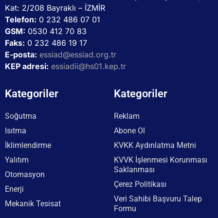
Kat: 2/208 Bayraklı – İZMİR
Telefon:
0 232 486 07 01
GSM:
0530 412 70 83
Faks:
0 232 486 19 17
E-posta:
essiad@essiad.org.tr
KEP adresi:
essiadii@hs01.kep.tr
Kategoriler
Kategoriler
Soğutma
Reklam
Isıtma
Abone Ol
İklimlendirme
KVKK Aydınlatma Metni
Yalıtım
KVVK İşlenmesi Korunması
Saklanması
Otomasyon
Çerez Politikası
Enerji
Veri Sahibi Başvuru Talep
Mekanik Tesisat
Formu