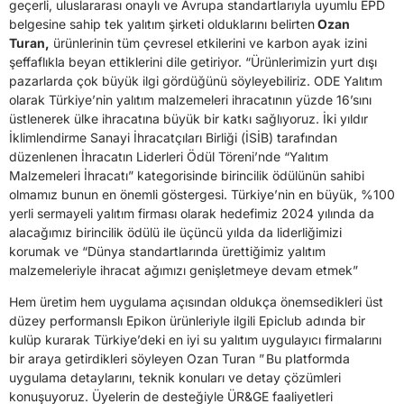
geçerli, uluslararası onaylı ve Avrupa standartlarıyla uyumlu EPD
belgesine sahip tek yalıtım şirketi olduklarını belirten
Ozan
Turan,
ürünlerinin tüm çevresel etkilerini ve karbon ayak izini
şeffaflıkla beyan ettiklerini dile getiriyor. “Ürünlerimizin yurt dışı
pazarlarda çok büyük ilgi gördüğünü söyleyebiliriz. ODE Yalıtım
olarak Türkiye’nin yalıtım malzemeleri ihracatının yüzde 16’sını
üstlenerek ülke ihracatına büyük bir katkı sağlıyoruz. İki yıldır
İklimlendirme Sanayi İhracatçıları Birliği (İSİB) tarafından
düzenlenen İhracatın Liderleri Ödül Töreni’nde “Yalıtım
Malzemeleri İhracatı” kategorisinde birincilik ödülünün sahibi
olmamız bunun en önemli göstergesi. Türkiye’nin en büyük, %100
yerli sermayeli yalıtım firması olarak hedefimiz 2024 yılında da
alacağımız birincilik ödülü ile üçüncü yılda da liderliğimizi
korumak ve “Dünya standartlarında ürettiğimiz yalıtım
malzemeleriyle ihracat ağımızı genişletmeye devam etmek”
Hem üretim hem uygulama açısından oldukça önemsedikleri üst
düzey performanslı Epikon ürünleriyle ilgili Epiclub adında bir
kulüp kurarak Türkiye’deki en iyi su yalıtım uygulayıcı firmalarını
bir araya getirdikleri söyleyen Ozan Turan ” Bu platformda
uygulama detaylarını, teknik konuları ve detay çözümleri
konuşuyoruz. Üyelerin de desteğiyle ÜR&GE faaliyetleri