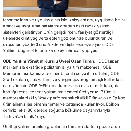
tasarımcıların ve uygulayıcının işini kolaylaştırıcı, uygulama hızını
artırıcı ve uygulama hatalarını ortadan kaldıracak yalıtım
sistemleri geliştiriyor. Ürün geliştirirken, faaliyet gösterdiği
ülkelerdeki ihtiyaç ve talepleri göz önünde bulunduran ve
cirosunun yüzde 3’ünü Ar-Ge ve dijitalleşmeye ayıran ODE
Yalıtım, bugün 6 kıtada 75 ülkeye ihracat yapıyor.
ODE Yalıtım Yönetim Kurulu Üyesi Ozan Turan
, “ODE Isıpan
markamızla ekstrüde polistren ısı yalıtım malzemesi, ODE
Membran markamızla polimer bitümlü su yalıtım örtüleri, ODE
Starflex ile ısı, ses yalıtımı ve yangın güvenliği amaçlı kullanılan
cam yünü ve ODE R-Flex markamızla da elastomerik kauçuk
köpüğü esaslı tesisat yalıtım malzemesi üretiyoruz. Bitümlü
membranlardaki yüksek performanslı nitelikli ürünler olan Epikon
ürün ailemiz ise binanın temel ve çatısında kullanılıyor. Epikon
serimiz, eksi 30 derece soğukta bükülme dayanımlarıyla
Türkiye’de bir ilk” diyor.
Ürettiği yalıtım ürünleri gruplarının tamamında tüm pazarlarda