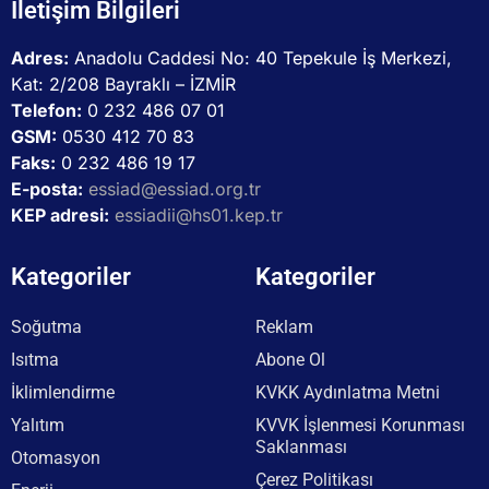
İletişim Bilgileri
Adres:
Anadolu Caddesi No: 40 Tepekule İş Merkezi,
Kat: 2/208 Bayraklı – İZMİR
Telefon:
0 232 486 07 01
GSM:
0530 412 70 83
Faks:
0 232 486 19 17
E-posta:
essiad@essiad.org.tr
KEP adresi:
essiadii@hs01.kep.tr
Kategoriler
Kategoriler
Soğutma
Reklam
Isıtma
Abone Ol
İklimlendirme
KVKK Aydınlatma Metni
Yalıtım
KVVK İşlenmesi Korunması
Saklanması
Otomasyon
Çerez Politikası