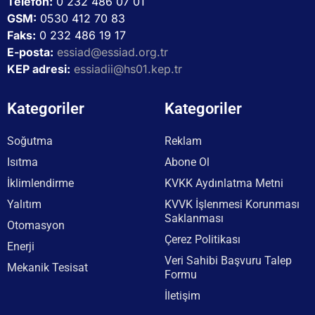
Telefon:
0 232 486 07 01
GSM:
0530 412 70 83
Faks:
0 232 486 19 17
E-posta:
essiad@essiad.org.tr
KEP adresi:
essiadii@hs01.kep.tr
Kategoriler
Kategoriler
Soğutma
Reklam
Isıtma
Abone Ol
İklimlendirme
KVKK Aydınlatma Metni
Yalıtım
KVVK İşlenmesi Korunması
Saklanması
Otomasyon
Çerez Politikası
Enerji
Veri Sahibi Başvuru Talep
Mekanik Tesisat
Formu
İletişim