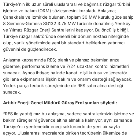
Türkiye’nin ilk uzun süreli uluslararası ve bağımsız rüzgar türbini
işletme ve bakım (O&M) sözleşmesini imzaladı. Anlaşma;
Çanakkale ve İzmir’de bulunan, toplam 30 MW kurulu güce sahip
8 Siemens-Gamesa SG132 3.75 MW türbinle donatılmış Yeniköy
ve Yılmaz Rüzgar Enerji Santrallerini kapsıyor. Bu öncü iş birliği,
Türkiye rüzgar sektöründe önemli bir dönüm noktası niteliğinde
olup, varlık yönetiminde yeni bir standart belirlerken yatırımcı
güvenini de güçlendirecek.
Anlaşma kapsamında RES; planlı ve plansız bakımlar, arıza
giderme, performans izleme ve 7/24 uzaktan kontrol hizmetleri
sunacak. Ayrıca ihtiyaç halinde kanat, dişli kutusu ve jeneratör
gibi ana ekipmanlara ilişkin bakım ve onarım desteği sağlayacak.
Yedek parça tedarik süreçlerinde de RES satın alma desteği
sunacak.
Artıbir Enerji Genel Müdürü Güray Erol şunları söyledi:
“RES ile yaptığımız bu anlaşma, sadece santrallerimizin işletme ve
bakım süreçlerini güvence altına almakla kalmıyor, aynı zamanda
Türkiye’nin yenilenebilir enerji sektöründe de yeni bir sayfa
açıyor. Uluslararası mecralarda biriken tecrübenin ülkemize de