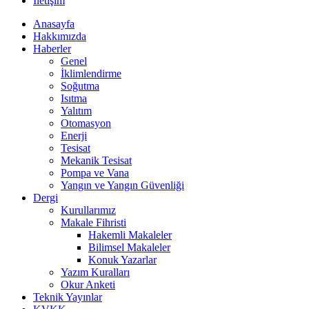
İletişim
Anasayfa
Hakkımızda
Haberler
Genel
İklimlendirme
Soğutma
Isıtma
Yalıtım
Otomasyon
Enerji
Tesisat
Mekanik Tesisat
Pompa ve Vana
Yangın ve Yangın Güvenliği
Dergi
Kurullarımız
Makale Fihristi
Hakemli Makaleler
Bilimsel Makaleler
Konuk Yazarlar
Yazım Kuralları
Okur Anketi
Teknik Yayınlar