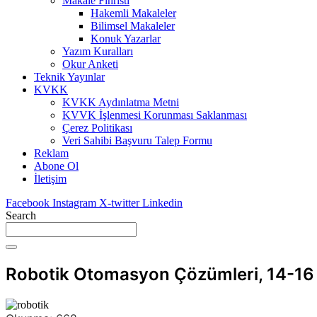
Makale Fihristi
Hakemli Makaleler
Bilimsel Makaleler
Konuk Yazarlar
Yazım Kuralları
Okur Anketi
Teknik Yayınlar
KVKK
KVKK Aydınlatma Metni
KVVK İşlenmesi Korunması Saklanması
Çerez Politikası
Veri Sahibi Başvuru Talep Formu
Reklam
Abone Ol
İletişim
Facebook
Instagram
X-twitter
Linkedin
Search
Robotik Otomasyon Çözümleri, 14-16 E