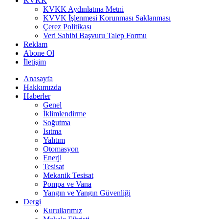
KVKK
KVKK Aydınlatma Metni
KVVK İşlenmesi Korunması Saklanması
Çerez Politikası
Veri Sahibi Başvuru Talep Formu
Reklam
Abone Ol
İletişim
Anasayfa
Hakkımızda
Haberler
Genel
İklimlendirme
Soğutma
Isıtma
Yalıtım
Otomasyon
Enerji
Tesisat
Mekanik Tesisat
Pompa ve Vana
Yangın ve Yangın Güvenliği
Dergi
Kurullarımız