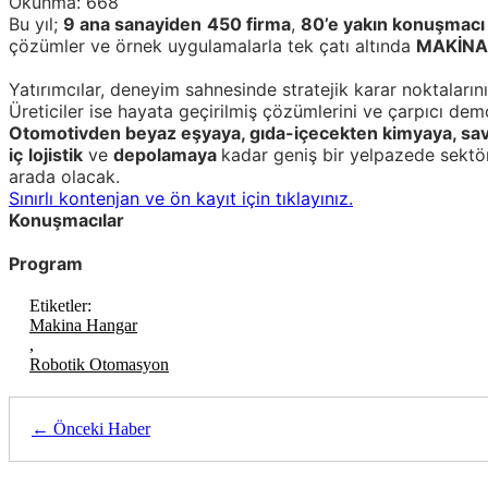
Okunma:
668
Bu yıl;
9 ana sanayiden
450 firma
,
80’e yakın konuşmacı
çözümler ve örnek uygulamalarla tek çatı altında
MAKİNA
Yatırımcılar, deneyim sahnesinde stratejik karar noktaların
Üreticiler ise hayata geçirilmiş çözümlerini ve çarpıcı dem
Otomotivden beyaz eşyaya, gıda-içecekten kimyaya, sa
iç
lojistik
ve
depolamaya
kadar geniş bir yelpazede sektör 
arada olacak.
Sınırlı kontenjan ve ön kayıt için tıklayınız.
Konuşmacılar
Program
Etiketler:
Makina Hangar
,
Robotik Otomasyon
← Önceki Haber