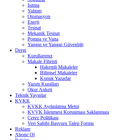
Isıtma
Yalıtım
Otomasyon
Enerji
Tesisat
Mekanik Tesisat
Pompa ve Vana
Yangın ve Yangın Güvenliği
Dergi
Kurullarımız
Makale Fihristi
Hakemli Makaleler
Bilimsel Makaleler
Konuk Yazarlar
Yazım Kuralları
Okur Anketi
Teknik Yayınlar
KVKK
KVKK Aydınlatma Metni
KVVK İşlenmesi Korunması Saklanması
Çerez Politikası
Veri Sahibi Başvuru Talep Formu
Reklam
Abone Ol