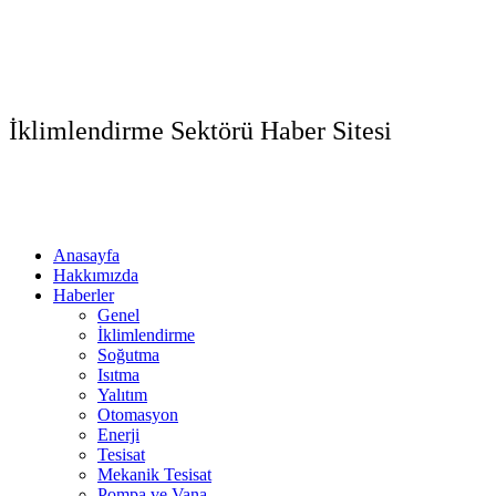
İklimlendirme Sektörü Haber Sitesi
Anasayfa
Hakkımızda
Haberler
Genel
İklimlendirme
Soğutma
Isıtma
Yalıtım
Otomasyon
Enerji
Tesisat
Mekanik Tesisat
Pompa ve Vana