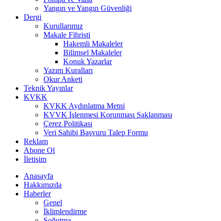
Yangın ve Yangın Güvenliği
Dergi
Kurullarımız
Makale Fihristi
Hakemli Makaleler
Bilimsel Makaleler
Konuk Yazarlar
Yazım Kuralları
Okur Anketi
Teknik Yayınlar
KVKK
KVKK Aydınlatma Metni
KVVK İşlenmesi Korunması Saklanması
Çerez Politikası
Veri Sahibi Başvuru Talep Formu
Reklam
Abone Ol
İletişim
Anasayfa
Hakkımızda
Haberler
Genel
İklimlendirme
Soğutma