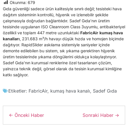
Okunma:
679
Gıda güvenliği sadece ürün kalitesiyle sınırlı değil; tesisteki hava
dağıtım sisteminin kontrollü, hijyenik ve izlenebilir şekilde
çalışmasıyla doğrudan bağlantılıdır. Sadef Gıda’nın üretim
tesisinde uygulanan ISO Cleanroom Class 3uyumlu, antibakteriyel
özellikli ve toplam 447 metre uzunluktaki
FabricAir
kumaş hava
kanalları
, 231.683 m³/h havayı düşük hızda ve homojen biçimde
dağıtıyor. RapidSlider askılama sistemiyle saniyeler içinde
demonte edilebilen bu sistem, sık yıkama gerektiren hijyenik
üretim tesislerinde yıkama döngülerini oldukça kolaylaştırıyor.
Sadef Gıda’nın kurumsal renklerine özel tasarlanan çözüm,
yalnızca teknik değil, görsel olarak da tesisin kurumsal kimliğine
katkı sağlıyor.
Etiketler:
FabricAir
,
kumaş hava kanalı
,
Sadef Gıda
← Önceki Haber
Sonraki Haber →