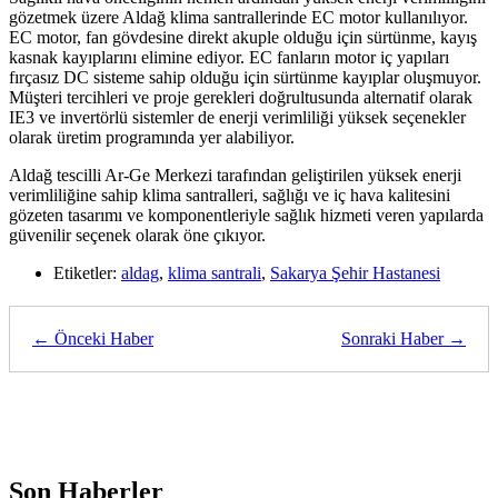
gözetmek üzere Aldağ klima santrallerinde EC motor kullanılıyor.
EC motor, fan gövdesine direkt akuple olduğu için sürtünme, kayış
kasnak kayıplarını elimine ediyor. EC fanların motor iç yapıları
fırçasız DC sisteme sahip olduğu için sürtünme kayıplar oluşmuyor.
Müşteri tercihleri ve proje gerekleri doğrultusunda alternatif olarak
IE3 ve invertörlü sistemler de enerji verimliliği yüksek seçenekler
olarak üretim programında yer alabiliyor.
Aldağ tescilli Ar-Ge Merkezi tarafından geliştirilen yüksek enerji
verimliliğine sahip klima santralleri, sağlığı ve iç hava kalitesini
gözeten tasarımı ve komponentleriyle sağlık hizmeti veren yapılarda
güvenilir seçenek olarak öne çıkıyor.
Etiketler:
aldag
,
klima santrali
,
Sakarya Şehir Hastanesi
← Önceki Haber
Sonraki Haber →
Son Haberler