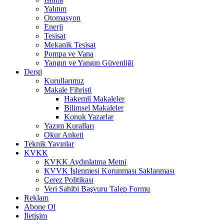
Yalıtım
Otomasyon
Enerji
Tesisat
Mekanik Tesisat
Pompa ve Vana
Yangın ve Yangın Güvenliği
Dergi
Kurullarımız
Makale Fihristi
Hakemli Makaleler
Bilimsel Makaleler
Konuk Yazarlar
Yazım Kuralları
Okur Anketi
Teknik Yayınlar
KVKK
KVKK Aydınlatma Metni
KVVK İşlenmesi Korunması Saklanması
Çerez Politikası
Veri Sahibi Başvuru Talep Formu
Reklam
Abone Ol
İletişim