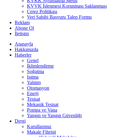
KVKK Aydınlatma Metni
KVVK İşlenmesi Korunması Saklanması
Çerez Politikası
Veri Sahibi Başvuru Talep Formu
Reklam
Abone Ol
İletişim
Anasayfa
Hakkımızda
Haberler
Genel
İklimlendirme
Soğutma
Isıtma
Yalıtım
Otomasyon
Enerji
Tesisat
Mekanik Tesisat
Pompa ve Vana
Yangın ve Yangın Güvenliği
Dergi
Kurullarımız
Makale Fihristi