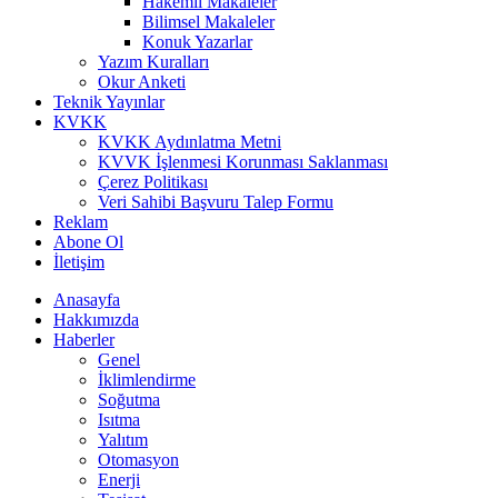
Hakemli Makaleler
Bilimsel Makaleler
Konuk Yazarlar
Yazım Kuralları
Okur Anketi
Teknik Yayınlar
KVKK
KVKK Aydınlatma Metni
KVVK İşlenmesi Korunması Saklanması
Çerez Politikası
Veri Sahibi Başvuru Talep Formu
Reklam
Abone Ol
İletişim
Anasayfa
Hakkımızda
Haberler
Genel
İklimlendirme
Soğutma
Isıtma
Yalıtım
Otomasyon
Enerji