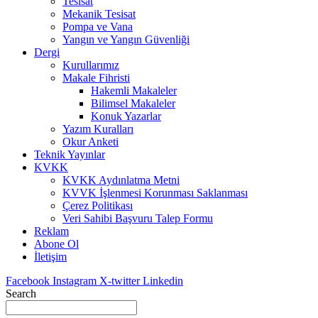
Tesisat
Mekanik Tesisat
Pompa ve Vana
Yangın ve Yangın Güvenliği
Dergi
Kurullarımız
Makale Fihristi
Hakemli Makaleler
Bilimsel Makaleler
Konuk Yazarlar
Yazım Kuralları
Okur Anketi
Teknik Yayınlar
KVKK
KVKK Aydınlatma Metni
KVVK İşlenmesi Korunması Saklanması
Çerez Politikası
Veri Sahibi Başvuru Talep Formu
Reklam
Abone Ol
İletişim
Facebook
Instagram
X-twitter
Linkedin
Search