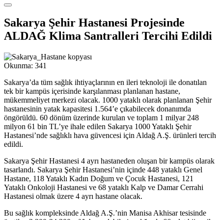
Sakarya Şehir Hastanesi Projesinde
ALDAĞ Klima Santralleri Tercihi Edildi
Okunma:
341
Sakarya’da tüm sağlık ihtiyaçlarının en ileri teknoloji ile donatılan
tek bir kampüs içerisinde karşılanması planlanan hastane,
mükemmeliyet merkezi olacak. 1000 yataklı olarak planlanan Şehir
hastanesinin yatak kapasitesi 1.564’e çıkabilecek donanımda
öngörüldü. 60 dönüm üzerinde kurulan ve toplam 1 milyar 248
milyon 61 bin TL’ye ihale edilen Sakarya 1000 Yataklı Şehir
Hastanesi’nde sağlıklı hava güvencesi için Aldağ A.Ş. ürünleri tercih
edildi.
Sakarya Şehir Hastanesi 4 ayrı hastaneden oluşan bir kampüs olarak
tasarlandı. Sakarya Şehir Hastanesi’nin içinde 448 yataklı Genel
Hastane, 118 Yataklı Kadın Doğum ve Çocuk Hastanesi, 121
Yataklı Onkoloji Hastanesi ve 68 yataklı Kalp ve Damar Cerrahi
Hastanesi olmak üzere 4 ayrı hastane olacak.
Bu sağlık kompleksinde Aldağ A.Ş.’nin Manisa Akhisar tesisinde