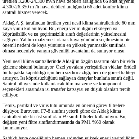
üretilen 3.200-24.300 m³/h hava debileri aralığında 66 adet hijyenik,
4.300-26.350 m³/h hava debileri aralığında 66 adet konfor klima
santrali hizmet verecek.
Aldağ A.Ş. tarafından üretilen yeni nesil klima santrallerinde 60 mm
kaya yünü kullanılıyor. Bu, enerji verimliliğini etkileyen ısı
köprüsüzlük ve ısı geçirimsizlik sınıfı değerlerinin yükselmesini
sağlıyor. Yalıtım malzemesi olarak kaya yününün seçilmesinin bir
önemli nedeni de kaya yününün en yüksek yanmazlık sınıfında
olması nedeniyle yangın güvenliği avantajını da sunuyor oluşu.
Yeni nesil klima santrallerinde Aldağ’ın özgün tasarımı olan bir vida
gizleme sistemi bulunuyor. Özel yuvalara yerleştirilen vidalar, örtücü
bir kapakla kapatıldığı için hem sızdırmazlığı, hem de görsel kaliteyi
artırıyor. Isı köprüsüzlüğünü sağlayan detaylar bunlarla sınırlı değil.
Santral bünyesinde kullanılacak tüm malzeme ve komponent
seçenekleri arasından ısı transfer katsayısı en düşük olanları tercih
ediliyor.
Temiz, partikül ve virüs tutulumunda en önemli görev filtrelere
düşüyor. Eurovent, F7-8 sınıfını yeterli görse de Aldağ klima
santrallerinde bir üst sınıf olan F9 sınıfı filtreler kullanılıyor. Bu,
değişen yeni filtre sınıflandırmasında da PM1 %60 olarak
tanımlanıyor.
Sağlıklı hava önceliğinin hemen ardından yüksek enerji verimliliğini