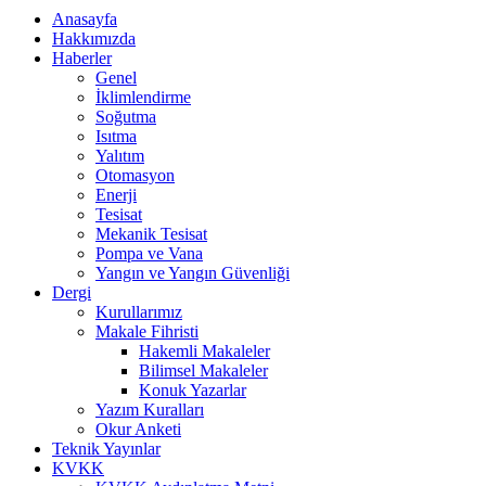
Anasayfa
Hakkımızda
Haberler
Genel
İklimlendirme
Soğutma
Isıtma
Yalıtım
Otomasyon
Enerji
Tesisat
Mekanik Tesisat
Pompa ve Vana
Yangın ve Yangın Güvenliği
Dergi
Kurullarımız
Makale Fihristi
Hakemli Makaleler
Bilimsel Makaleler
Konuk Yazarlar
Yazım Kuralları
Okur Anketi
Teknik Yayınlar
KVKK