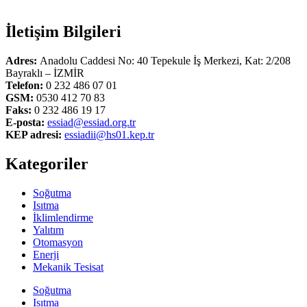
İletişim Bilgileri
Adres:
Anadolu Caddesi No: 40 Tepekule İş Merkezi, Kat: 2/208
Bayraklı – İZMİR
Telefon:
0 232 486 07 01
GSM:
0530 412 70 83
Faks:
0 232 486 19 17
E-posta:
essiad@essiad.org.tr
KEP adresi:
essiadii@hs01.kep.tr
Kategoriler
Soğutma
Isıtma
İklimlendirme
Yalıtım
Otomasyon
Enerji
Mekanik Tesisat
Soğutma
Isıtma