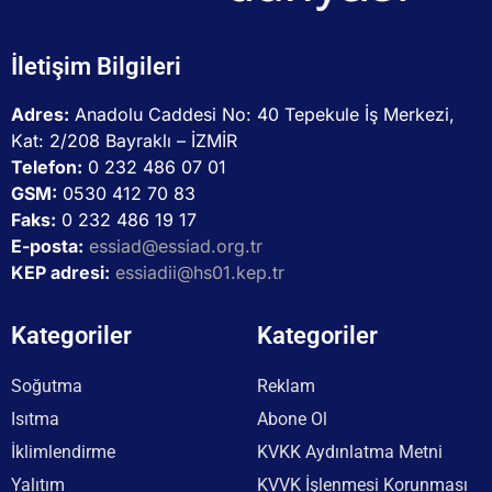
İletişim Bilgileri
Adres:
Anadolu Caddesi No: 40 Tepekule İş Merkezi,
Kat: 2/208 Bayraklı – İZMİR
Telefon:
0 232 486 07 01
GSM:
0530 412 70 83
Faks:
0 232 486 19 17
E-posta:
essiad@essiad.org.tr
KEP adresi:
essiadii@hs01.kep.tr
Kategoriler
Kategoriler
Soğutma
Reklam
Isıtma
Abone Ol
İklimlendirme
KVKK Aydınlatma Metni
Yalıtım
KVVK İşlenmesi Korunması