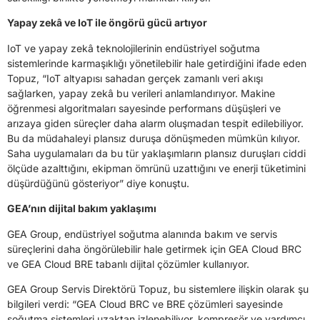
Yapay zekâ ve IoT ile öngörü gücü artıyor
IoT ve yapay zekâ teknolojilerinin endüstriyel soğutma
sistemlerinde karmaşıklığı yönetilebilir hale getirdiğini ifade eden
Topuz, “IoT altyapısı sahadan gerçek zamanlı veri akışı
sağlarken, yapay zekâ bu verileri anlamlandırıyor. Makine
öğrenmesi algoritmaları sayesinde performans düşüşleri ve
arızaya giden süreçler daha alarm oluşmadan tespit edilebiliyor.
Bu da müdahaleyi plansız duruşa dönüşmeden mümkün kılıyor.
Saha uygulamaları da bu tür yaklaşımların plansız duruşları ciddi
ölçüde azalttığını, ekipman ömrünü uzattığını ve enerji tüketimini
düşürdüğünü gösteriyor” diye konuştu.
GEA’nın dijital bakım yaklaşımı
GEA Group, endüstriyel soğutma alanında bakım ve servis
süreçlerini daha öngörülebilir hale getirmek için GEA Cloud BRC
ve GEA Cloud BRE tabanlı dijital çözümler kullanıyor.
GEA Group Servis Direktörü Topuz, bu sistemlere ilişkin olarak şu
bilgileri verdi: “GEA Cloud BRC ve BRE çözümleri sayesinde
soğutma sistemleri uzaktan izlenebiliyor, kompresör ve yardımcı