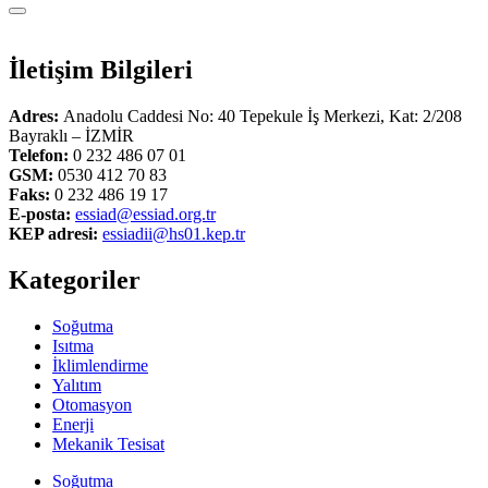
İletişim Bilgileri
Adres:
Anadolu Caddesi No: 40 Tepekule İş Merkezi, Kat: 2/208
Bayraklı – İZMİR
Telefon:
0 232 486 07 01
GSM:
0530 412 70 83
Faks:
0 232 486 19 17
E-posta:
essiad@essiad.org.tr
KEP adresi:
essiadii@hs01.kep.tr
Kategoriler
Soğutma
Isıtma
İklimlendirme
Yalıtım
Otomasyon
Enerji
Mekanik Tesisat
Soğutma