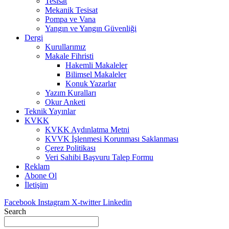
Tesisat
Mekanik Tesisat
Pompa ve Vana
Yangın ve Yangın Güvenliği
Dergi
Kurullarımız
Makale Fihristi
Hakemli Makaleler
Bilimsel Makaleler
Konuk Yazarlar
Yazım Kuralları
Okur Anketi
Teknik Yayınlar
KVKK
KVKK Aydınlatma Metni
KVVK İşlenmesi Korunması Saklanması
Çerez Politikası
Veri Sahibi Başvuru Talep Formu
Reklam
Abone Ol
İletişim
Facebook
Instagram
X-twitter
Linkedin
Search