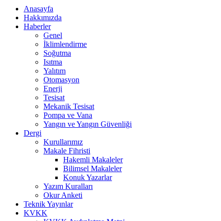
Anasayfa
Hakkımızda
Haberler
Genel
İklimlendirme
Soğutma
Isıtma
Yalıtım
Otomasyon
Enerji
Tesisat
Mekanik Tesisat
Pompa ve Vana
Yangın ve Yangın Güvenliği
Dergi
Kurullarımız
Makale Fihristi
Hakemli Makaleler
Bilimsel Makaleler
Konuk Yazarlar
Yazım Kuralları
Okur Anketi
Teknik Yayınlar
KVKK