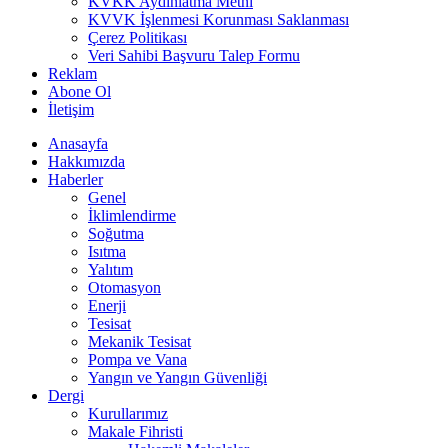
KVKK Aydınlatma Metni
KVVK İşlenmesi Korunması Saklanması
Çerez Politikası
Veri Sahibi Başvuru Talep Formu
Reklam
Abone Ol
İletişim
Anasayfa
Hakkımızda
Haberler
Genel
İklimlendirme
Soğutma
Isıtma
Yalıtım
Otomasyon
Enerji
Tesisat
Mekanik Tesisat
Pompa ve Vana
Yangın ve Yangın Güvenliği
Dergi
Kurullarımız
Makale Fihristi