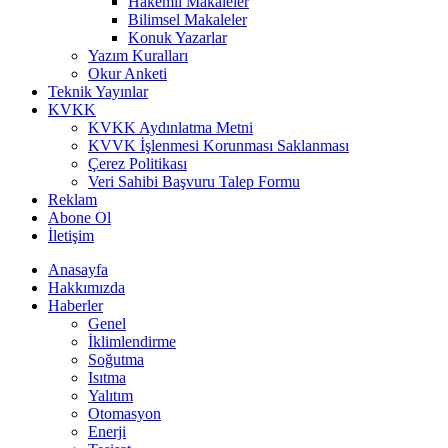
Hakemli Makaleler
Bilimsel Makaleler
Konuk Yazarlar
Yazım Kuralları
Okur Anketi
Teknik Yayınlar
KVKK
KVKK Aydınlatma Metni
KVVK İşlenmesi Korunması Saklanması
Çerez Politikası
Veri Sahibi Başvuru Talep Formu
Reklam
Abone Ol
İletişim
Anasayfa
Hakkımızda
Haberler
Genel
İklimlendirme
Soğutma
Isıtma
Yalıtım
Otomasyon
Enerji