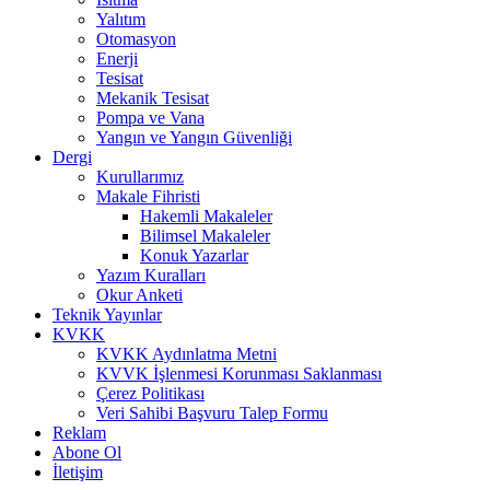
Yalıtım
Otomasyon
Enerji
Tesisat
Mekanik Tesisat
Pompa ve Vana
Yangın ve Yangın Güvenliği
Dergi
Kurullarımız
Makale Fihristi
Hakemli Makaleler
Bilimsel Makaleler
Konuk Yazarlar
Yazım Kuralları
Okur Anketi
Teknik Yayınlar
KVKK
KVKK Aydınlatma Metni
KVVK İşlenmesi Korunması Saklanması
Çerez Politikası
Veri Sahibi Başvuru Talep Formu
Reklam
Abone Ol
İletişim