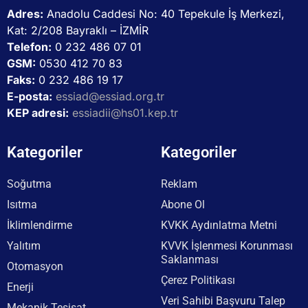
Adres:
Anadolu Caddesi No: 40 Tepekule İş Merkezi,
Kat: 2/208 Bayraklı – İZMİR
Telefon:
0 232 486 07 01
GSM:
0530 412 70 83
Faks:
0 232 486 19 17
E-posta:
essiad@essiad.org.tr
KEP adresi:
essiadii@hs01.kep.tr
Kategoriler
Kategoriler
Soğutma
Reklam
Isıtma
Abone Ol
İklimlendirme
KVKK Aydınlatma Metni
Yalıtım
KVVK İşlenmesi Korunması
Saklanması
Otomasyon
Çerez Politikası
Enerji
Veri Sahibi Başvuru Talep
Mekanik Tesisat