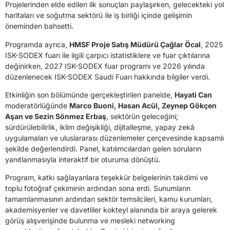
Projelerinden elde edilen ilk sonuçları paylaşırken, gelecekteki yol
haritaları ve soğutma sektörü ile iş birliği içinde gelişimin
öneminden bahsetti.
Programda ayrıca,
HMSF Proje Satış Müdürü Çağlar Öcal
, 2025
ISK-SODEX fuarı ile ilgili çarpıcı istatistiklere ve fuar çıktılarına
değinirken, 2027 ISK-SODEX fuar programı ve 2026 yılında
düzenlenecek ISK-SODEX Saudi Fuarı hakkında bilgiler verdi.
Etkinliğin son bölümünde gerçekleştirilen panelde,
Hayati Can
moderatörlüğünde
Marco Buoni, Hasan Acül, Zeynep Gökçen
Aşan ve Sezin Sönmez Erbaş
, sektörün geleceğini;
sürdürülebilirlik, iklim değişikliği, dijitalleşme, yapay zekâ
uygulamaları ve uluslararası düzenlemeler çerçevesinde kapsamlı
şekilde değerlendirdi. Panel, katılımcılardan gelen soruların
yanıtlanmasıyla interaktif bir oturuma dönüştü.
Program, katkı sağlayanlara teşekkür belgelerinin takdimi ve
toplu fotoğraf çekiminin ardından sona erdi. Sunumların
tamamlanmasının ardından sektör temsilcileri, kamu kurumları,
akademisyenler ve davetliler kokteyl alanında bir araya gelerek
görüş alışverişinde bulunma ve mesleki networking