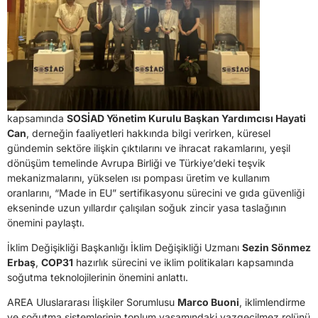
kapsamında
SOSİAD Yönetim Kurulu Başkan Yardımcısı Hayati
Can
, derneğin faaliyetleri hakkında bilgi verirken, küresel
gündemin sektöre ilişkin çıktılarını ve ihracat rakamlarını, yeşil
dönüşüm temelinde Avrupa Birliği ve Türkiye’deki teşvik
mekanizmalarını, yükselen ısı pompası üretim ve kullanım
oranlarını, “Made in EU” sertifikasyonu sürecini ve gıda güvenliği
ekseninde uzun yıllardır çalışılan soğuk zincir yasa taslağının
önemini paylaştı.
İklim Değişikliği Başkanlığı İklim Değişikliği Uzmanı
Sezin Sönmez
Erbaş
,
COP31
hazırlık sürecini ve iklim politikaları kapsamında
soğutma teknolojilerinin önemini anlattı.
AREA Uluslararası İlişkiler Sorumlusu
Marco Buoni
, iklimlendirme
ve soğutma sistemlerinin toplum yaşamındaki vazgeçilmez rolünü