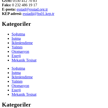
GSM:
0530 412 70 83
Faks:
0 232 486 19 17
E-posta:
essiad@essiad.org.tr
KEP adresi:
essiadii@hs01.kep.tr
Kategoriler
Soğutma
Isıtma
İklimlendirme
Yalıtım
Otomasyon
Enerji
Mekanik Tesisat
Soğutma
Isıtma
İklimlendirme
Yalıtım
Otomasyon
Enerji
Mekanik Tesisat
Kategoriler