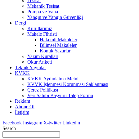
Tesisat
Mekanik Tesisat
Pompa ve Vana
Yangın ve Yangın Güvenliği
Dergi
Kurullarımız
Makale Fihristi
Hakemli Makaleler
Bilimsel Makaleler
Konuk Yazarlar
Yazım Kuralları
Okur Anketi
Teknik Yayınlar
KVKK
KVKK Aydınlatma Metni
KVVK İşlenmesi Korunması Saklanması
Çerez Politikası
Veri Sahibi Başvuru Talep Formu
Reklam
Abone Ol
İletişim
Facebook
Instagram
X-twitter
Linkedin
Search