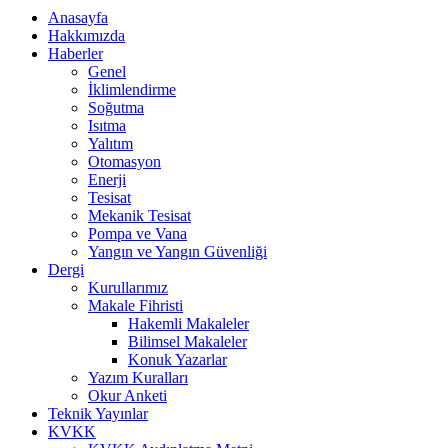
Anasayfa
Hakkımızda
Haberler
Genel
İklimlendirme
Soğutma
Isıtma
Yalıtım
Otomasyon
Enerji
Tesisat
Mekanik Tesisat
Pompa ve Vana
Yangın ve Yangın Güvenliği
Dergi
Kurullarımız
Makale Fihristi
Hakemli Makaleler
Bilimsel Makaleler
Konuk Yazarlar
Yazım Kuralları
Okur Anketi
Teknik Yayınlar
KVKK