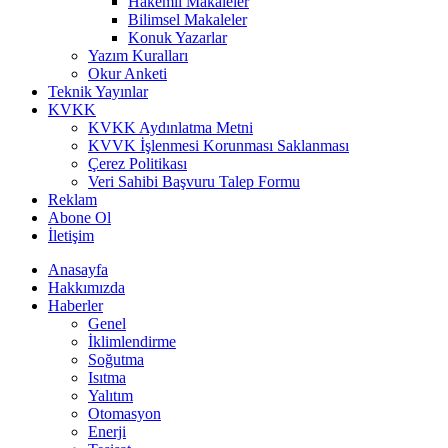
Hakemli Makaleler
Bilimsel Makaleler
Konuk Yazarlar
Yazım Kuralları
Okur Anketi
Teknik Yayınlar
KVKK
KVKK Aydınlatma Metni
KVVK İşlenmesi Korunması Saklanması
Çerez Politikası
Veri Sahibi Başvuru Talep Formu
Reklam
Abone Ol
İletişim
Anasayfa
Hakkımızda
Haberler
Genel
İklimlendirme
Soğutma
Isıtma
Yalıtım
Otomasyon
Enerji