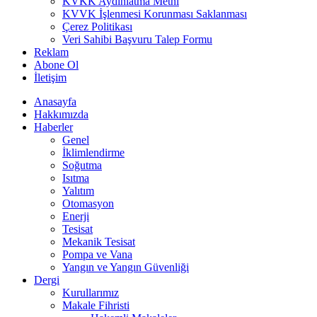
KVKK Aydınlatma Metni
KVVK İşlenmesi Korunması Saklanması
Çerez Politikası
Veri Sahibi Başvuru Talep Formu
Reklam
Abone Ol
İletişim
Anasayfa
Hakkımızda
Haberler
Genel
İklimlendirme
Soğutma
Isıtma
Yalıtım
Otomasyon
Enerji
Tesisat
Mekanik Tesisat
Pompa ve Vana
Yangın ve Yangın Güvenliği
Dergi
Kurullarımız
Makale Fihristi