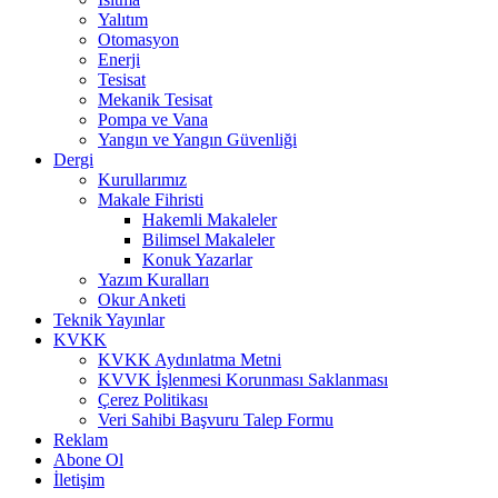
Yalıtım
Otomasyon
Enerji
Tesisat
Mekanik Tesisat
Pompa ve Vana
Yangın ve Yangın Güvenliği
Dergi
Kurullarımız
Makale Fihristi
Hakemli Makaleler
Bilimsel Makaleler
Konuk Yazarlar
Yazım Kuralları
Okur Anketi
Teknik Yayınlar
KVKK
KVKK Aydınlatma Metni
KVVK İşlenmesi Korunması Saklanması
Çerez Politikası
Veri Sahibi Başvuru Talep Formu
Reklam
Abone Ol
İletişim