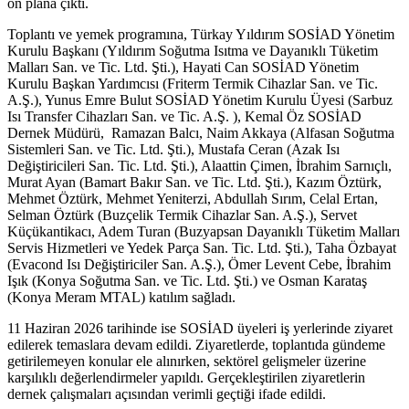
ön plana çıktı.
Toplantı ve yemek programına, Türkay Yıldırım SOSİAD Yönetim
Kurulu Başkanı (Yıldırım Soğutma Isıtma ve Dayanıklı Tüketim
Malları San. ve Tic. Ltd. Şti.), Hayati Can SOSİAD Yönetim
Kurulu Başkan Yardımcısı (Friterm Termik Cihazlar San. ve Tic.
A.Ş.), Yunus Emre Bulut SOSİAD Yönetim Kurulu Üyesi (Sarbuz
Isı Transfer Cihazları San. ve Tic. A.Ş. ), Kemal Öz SOSİAD
Dernek Müdürü, Ramazan Balcı, Naim Akkaya (Alfasan Soğutma
Sistemleri San. ve Tic. Ltd. Şti.), Mustafa Ceran (Azak Isı
Değiştiricileri San. Tic. Ltd. Şti.), Alaattin Çimen, İbrahim Sarnıçlı,
Murat Ayan (Bamart Bakır San. ve Tic. Ltd. Şti.), Kazım Öztürk,
Mehmet Öztürk, Mehmet Yeniterzi, Abdullah Sırım, Celal Ertan,
Selman Öztürk (Buzçelik Termik Cihazlar San. A.Ş.), Servet
Küçükantikacı, Adem Turan (Buzyapsan Dayanıklı Tüketim Malları
Servis Hizmetleri ve Yedek Parça San. Tic. Ltd. Şti.), Taha Özbayat
(Evacond Isı Değiştiriciler San. A.Ş.), Ömer Levent Cebe, İbrahim
Işık (Konya Soğutma San. ve Tic. Ltd. Şti.) ve Osman Karataş
(Konya Meram MTAL) katılım sağladı.
11 Haziran 2026 tarihinde ise SOSİAD üyeleri iş yerlerinde ziyaret
edilerek temaslara devam edildi. Ziyaretlerde, toplantıda gündeme
getirilemeyen konular ele alınırken, sektörel gelişmeler üzerine
karşılıklı değerlendirmeler yapıldı. Gerçekleştirilen ziyaretlerin
dernek çalışmaları açısından verimli geçtiği ifade edildi.