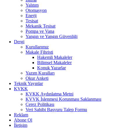
Yalıtım
Otomasyon
Enerji
Tesisat
Mekanik Tesisat
Pompa ve Vana
Yangın ve Yangın Güvenliği
Dergi
Kurullarımız
Makale Fihristi
Hakemli Makaleler
Bilimsel Makaleler
Konuk Yazarlar
Yazım Kuralları
Okur Anketi
Teknik Yayınlar
KVKK
KVKK Aydınlatma Metni
KVVK İşlenmesi Korunması Saklanması
Çerez Politikası
Veri Sahibi Başvuru Talep Formu
Reklam
Abone Ol
İletişim