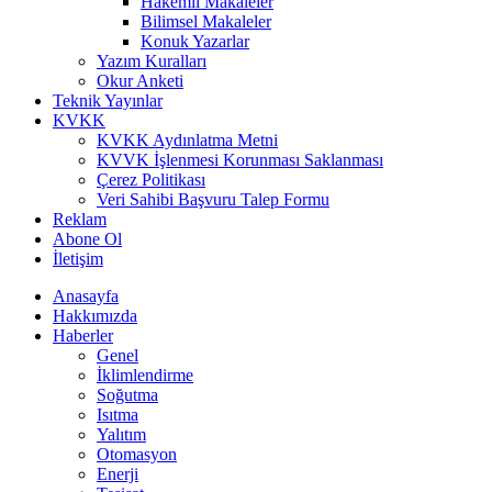
Hakemli Makaleler
Bilimsel Makaleler
Konuk Yazarlar
Yazım Kuralları
Okur Anketi
Teknik Yayınlar
KVKK
KVKK Aydınlatma Metni
KVVK İşlenmesi Korunması Saklanması
Çerez Politikası
Veri Sahibi Başvuru Talep Formu
Reklam
Abone Ol
İletişim
Anasayfa
Hakkımızda
Haberler
Genel
İklimlendirme
Soğutma
Isıtma
Yalıtım
Otomasyon
Enerji