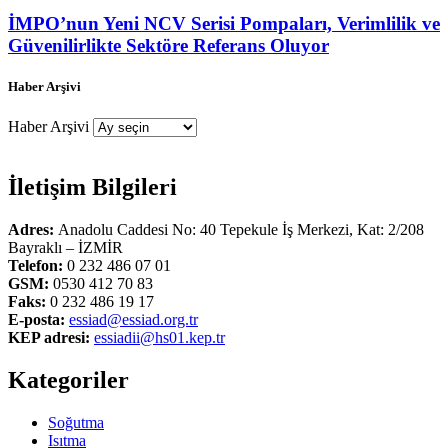
İMPO’nun Yeni NCV Serisi Pompaları, Verimlilik ve
Güvenilirlikte Sektöre Referans Oluyor
Haber Arşivi
Haber Arşivi
İletişim Bilgileri
Adres:
Anadolu Caddesi No: 40 Tepekule İş Merkezi, Kat: 2/208
Bayraklı – İZMİR
Telefon:
0 232 486 07 01
GSM:
0530 412 70 83
Faks:
0 232 486 19 17
E-posta:
essiad@essiad.org.tr
KEP adresi:
essiadii@hs01.kep.tr
Kategoriler
Soğutma
Isıtma