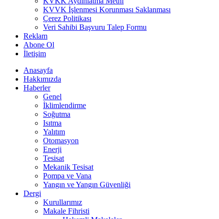
KVKK Aydınlatma Metni
KVVK İşlenmesi Korunması Saklanması
Çerez Politikası
Veri Sahibi Başvuru Talep Formu
Reklam
Abone Ol
İletişim
Anasayfa
Hakkımızda
Haberler
Genel
İklimlendirme
Soğutma
Isıtma
Yalıtım
Otomasyon
Enerji
Tesisat
Mekanik Tesisat
Pompa ve Vana
Yangın ve Yangın Güvenliği
Dergi
Kurullarımız
Makale Fihristi