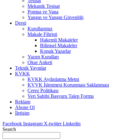
Tesisat
Mekanik Tesisat
Pompa ve Vana
Yangın ve Yangın Güvenliği
Dergi
Kurullarımız
Makale Fihristi
Hakemli Makaleler
Bilimsel Makaleler
Konuk Yazarlar
Yazım Kuralları
Okur Anketi
Teknik Yayınlar
KVKK
KVKK Aydınlatma Metni
KVVK İşlenmesi Korunması Saklanması
Çerez Politikası
Veri Sahibi Başvuru Talep Formu
Reklam
Abone Ol
İletişim
Facebook
Instagram
X-twitter
Linkedin
Search