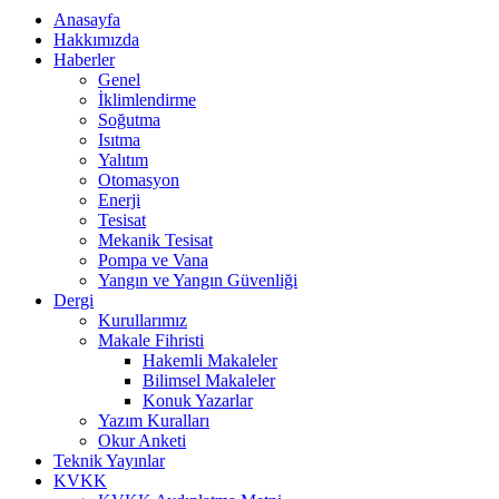
Anasayfa
Hakkımızda
Haberler
Genel
İklimlendirme
Soğutma
Isıtma
Yalıtım
Otomasyon
Enerji
Tesisat
Mekanik Tesisat
Pompa ve Vana
Yangın ve Yangın Güvenliği
Dergi
Kurullarımız
Makale Fihristi
Hakemli Makaleler
Bilimsel Makaleler
Konuk Yazarlar
Yazım Kuralları
Okur Anketi
Teknik Yayınlar
KVKK