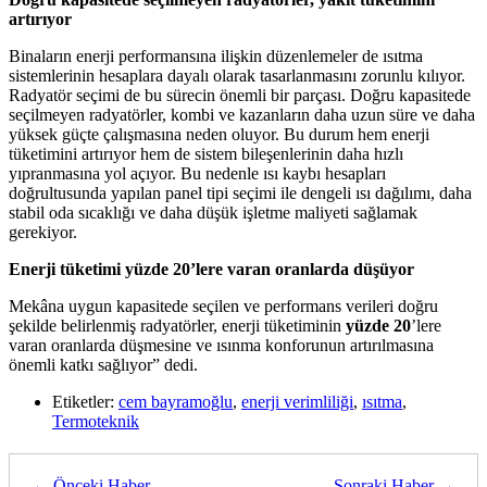
artırıyor
Binaların enerji performansına ilişkin düzenlemeler de ısıtma
sistemlerinin hesaplara dayalı olarak tasarlanmasını zorunlu kılıyor.
Radyatör seçimi de bu sürecin önemli bir parçası. Doğru kapasitede
seçilmeyen radyatörler, kombi ve kazanların daha uzun süre ve daha
yüksek güçte çalışmasına neden oluyor. Bu durum hem enerji
tüketimini artırıyor hem de sistem bileşenlerinin daha hızlı
yıpranmasına yol açıyor. Bu nedenle ısı kaybı hesapları
doğrultusunda yapılan panel tipi seçimi ile dengeli ısı dağılımı, daha
stabil oda sıcaklığı ve daha düşük işletme maliyeti sağlamak
gerekiyor.
Enerji tüketimi yüzde 20’lere varan oranlarda düşüyor
Mekâna uygun kapasitede seçilen ve performans verileri doğru
şekilde belirlenmiş radyatörler, enerji tüketiminin
yüzde 20
’lere
varan oranlarda düşmesine ve ısınma konforunun artırılmasına
önemli katkı sağlıyor” dedi.
Etiketler:
cem bayramoğlu
,
enerji verimliliği
,
ısıtma
,
Termoteknik
← Önceki Haber
Sonraki Haber →