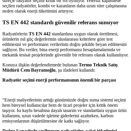
süreçte radyatör seçimi kritik bir rol oynuyor. Yetersiz kapasitede
seçilen radyatörler, kombi ve kazanların daha uzun süre çalışmasına
neden olarak enerji tüketimini artırıyor.
TS EN 442 standardı güvenilir referans sunuyor
Radyatörlerin
TS EN 442
standardına uygun olarak üretilmesi,
ürünlerin ısıl güç değerlerinin uluslararası kriterlere göre test
edilmesini ve performans verilerinin doğru şekilde beyan edilmesini
sağlıyor. Bu veriler, bina enerji performansı hesaplamalarında ve
mekanik tesisat projelerinde güvenilir bir referans olarak kullanılıyor.
Konuya ilişkin değerlendirmede bulunan
Termo Teknik Satış
Müdürü Cem Bayramoğlu
, şu ifadeleri kullandı:
Radyatör seçimi enerji performansının önemli bir parçası
“Enerji maliyetlerinin arttığı günümüzde doğru ısıma sistemi seçimi
hem bireysel kullanıcılar hem de ticari projeler için kritik önem
taşıyor. Isı kaybı hesabına dayalı tasarım ve standartlara uygun ürün
kullanımı, uzun vadede işletme giderlerini azaltırken, karbon
emisyonlarının düşürülmesine de katkı sağlıyor.
Doğru kapasitede seçilmeyen radyatörler, yakıt tüketimini