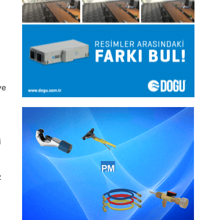
ve
i
z