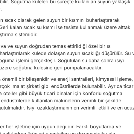
abilir. Soğutma kuleleri bu süreçte kullanılan suyun yaklaşık
.
n sıcak olarak gelen suyun bir kısmını buharlaştırarak
eri kalan sıcak su kısmı ise tesiste kullanmak üzere alttaki
ştırma sistemidir.
a ve suyun doğrudan temas ettirildiği özel bir ısı
rlaştırılarak kulede dolaşan suyun sıcaklığı düşürülür. Su 
oğuma işlemi gerçekleşir. Soğutulan su daha sonra ısıyı
üzere soğutma kulesine geri pompalanacaktır.
nemli bir bileşenidir ve enerji santralleri, kimyasal işleme,
çok imalat şirketi gibi endüstrilerde bulunabilir. Ayrıca ticar
a oteller gibi büyük ticari binalar için konforlu soğutma
 endüstrilerde kullanılan makinelerin verimli bir şekilde
ulmalıdır. Isıyı uzaklaştırmanın en verimli, etkili ve en ucu
ler her işletme için uygun değildir. Farklı boyutlarda ve
yi belirlerken ürünleri avantajları ve dezavantajlarıyla