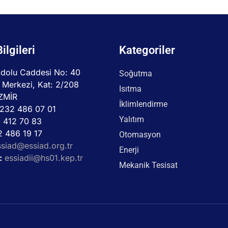
Bilgileri
Kategoriler
dolu Caddesi No: 40
Soğutma
 Merkezi, Kat: 2/208
Isıtma
İZMİR
İklimlendirme
232 486 07 01
Yalıtım
 412 70 83
 486 19 17
Otomasyon
ssiad@essiad.org.tr
Enerji
:
essiadii@hs01.kep.tr
Mekanik Tesisat