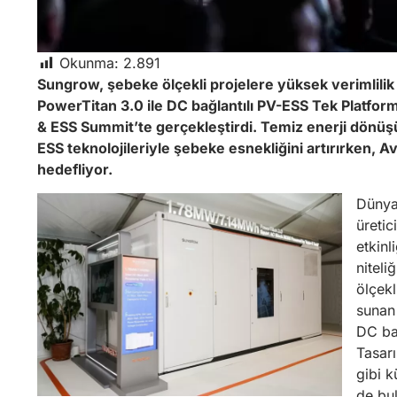
Okunma:
2.891
Sungrow, şebeke ölçekli projelere yüksek verimlili
PowerTitan 3.0 ile DC bağlantılı PV-ESS Tek Platfo
& ESS Summit’te gerçekleştirdi. Temiz enerji dönüş
ESS teknolojileriyle şebeke esnekliğini artırırken, 
hedefliyor.
Dünyan
üreti
etkinl
niteli
ölçekl
sunan
DC bağ
Tasar
gibi k
de bul