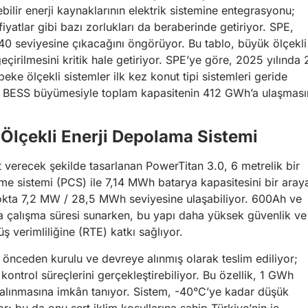
ilir enerji kaynaklarının elektrik sistemine entegrasyonu;
 fiyatlar gibi bazı zorlukları da beraberinde getiriyor. SPE,
40 seviyesine çıkacağını öngörüyor. Bu tablo, büyük ölçekli
çirilmesini kritik hale getiriyor. SPE’ye göre, 2025 yılında 
ke ölçekli sistemler ilk kez konut tipi sistemleri geride
%30 BESS büyümesiyle toplam kapasitenin 412 GWh’a ulaşması
 Ölçekli Enerji Depolama Sistemi
ıt verecek şekilde tasarlanan PowerTitan 3.0, 6 metrelik bir
me sistemi (PCS) ile 7,14 MWh batarya kapasitesini bir aray
blokta 7,2 MW / 28,5 MWh seviyesine ulaşabiliyor. 600Ah ve
ında çalışma süresi sunarken, bu yapı daha yüksek güvenlik ve
 verimliliğine (RTE) katkı sağlıyor.
önceden kurulu ve devreye alınmış olarak teslim ediliyor;
ontrol süreçlerini gerçekleştirebiliyor. Bu özellik, 1 GWh
e alınmasına imkân tanıyor. Sistem, -40°C’ye kadar düşük
; bu da onu sert iklim koşullarına sahip Türkiye’nin iç