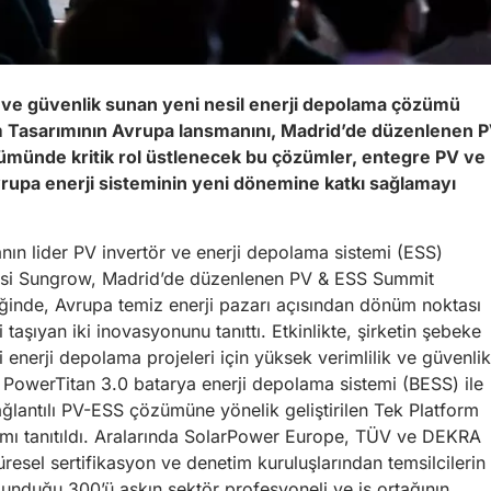
k ve güvenlik sunan yeni nesil enerji depolama çözümü
rm Tasarımının Avrupa lansmanını, Madrid’de düzenlenen 
ümünde kritik rol üstlenecek bu çözümler, entegre PV ve
Avrupa enerji sisteminin yeni dönemine katkı sağlamayı
ın lider PV invertör ve enerji depolama sistemi (ESS)
cisi Sungrow, Madrid’de düzenlenen PV & ESS Summit
iğinde, Avrupa temiz enerji pazarı açısından dönüm noktası
ği taşıyan iki inovasyonunu tanıttı. Etkinlikte, şirketin şebeke
i enerji depolama projeleri için yüksek verimlilik ve güvenlik
 PowerTitan 3.0 batarya enerji depolama sistemi (BESS) ile
lantılı PV-ESS çözümüne yönelik geliştirilen Tek Platform
ımı tanıtıldı. Aralarında SolarPower Europe, TÜV ve DEKRA
üresel sertifikasyon ve denetim kuruluşlarından temsilcilerin
unduğu 300’ü aşkın sektör profesyoneli ve iş ortağının