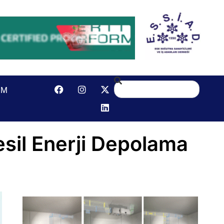
IM
sil Enerji Depolama