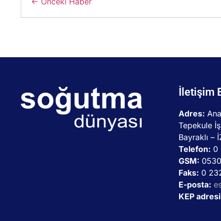
← Önceki Haber
İletişim 
Adres:
Ana
Tepekule İş
Bayraklı – 
Telefon:
0 
GSM:
0530
Faks:
0 232
E-posta:
e
KEP adresi