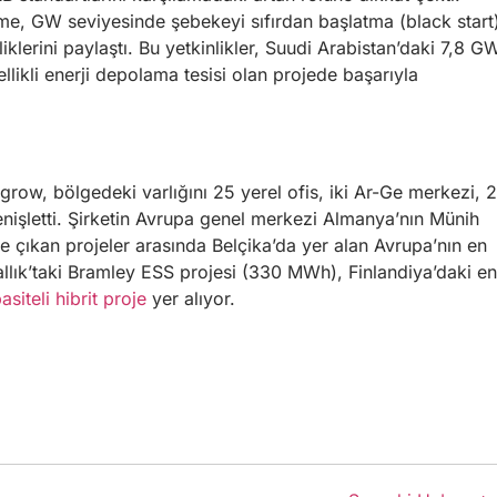
me, GW seviyesinde şebekeyi sıfırdan başlatma (black start
iklerini paylaştı. Bu yetkinlikler, Suudi Arabistan’daki 7,8 G
likli enerji depolama tesisi olan projede başarıyla
row, bölgedeki varlığını 25 yerel ofis, iki Ar-Ge merkezi, 
enişletti. Şirketin Avrupa genel merkezi Almanya’nın Münih
 çıkan projeler arasında Belçika’da yer alan Avrupa’nın en
llık’taki Bramley ESS projesi (330 MWh), Finlandiya’daki en
iteli hibrit proje
yer alıyor.