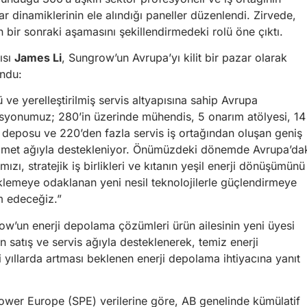
zar dinamiklerinin ele alındığı paneller düzenlendi. Zirvede,
bir sonraki aşamasını şekillendirmedeki rolü öne çıktı.
ısı
James Li
, Sungrow’un Avrupa’yı kilit bir pazar olarak
undu:
 ve yerelleştirilmiş servis altyapısına sahip Avrupa
syonumuz; 280’in üzerinde mühendis, 5 onarım atölyesi, 14
 deposu ve 220’den fazla servis iş ortağından oluşan geniş
izmet ağıyla destekleniyor. Önümüzdeki dönemde Avrupa’da
ımızı, stratejik iş birlikleri ve kıtanın yeşil enerji dönüşümünü
klemeye odaklanan yeni nesil teknolojilerle güçlendirmeye
 edeceğiz.”
ow’un enerji depolama çözümleri ürün ailesinin yeni üyesi
 satış ve servis ağıyla desteklenerek, temiz enerji
yıllarda artması beklenen enerji depolama ihtiyacına yanıt
Power Europe (SPE) verilerine göre, AB genelinde kümülatif