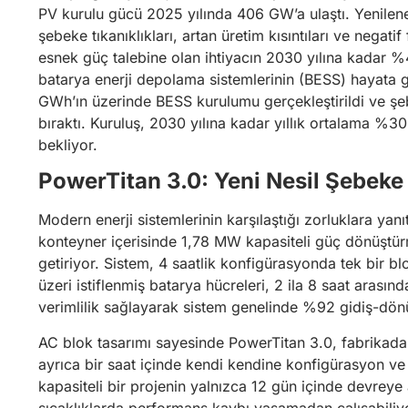
PV kurulu gücü 2025 yılında 406 GW’a ulaştı. Yenileneb
şebeke tıkanıklıkları, artan üretim kısıntıları ve negatif
esnek güç talebine olan ihtiyacın 2030 yılına kadar %
batarya enerji depolama sistemlerinin (BESS) hayata ge
GWh’ın üzerinde BESS kurulumu gerçekleştirildi ve şebe
bıraktı. Kuruluş, 2030 yılına kadar yıllık ortalama 
bekliyor.
PowerTitan 3.0: Yeni Nesil Şebeke
Modern enerji sistemlerinin karşılaştığı zorluklara yan
konteyner içerisinde 1,78 MW kapasiteli güç dönüştür
getiriyor. Sistem, 4 saatlik konfigürasyonda tek bir 
üzeri istiflenmiş batarya hücreleri, 2 ila 8 saat aras
verimlilik sağlayarak sistem genelinde %92 gidiş-dönüş
AC blok tasarımı sayesinde PowerTitan 3.0, fabrikada 
ayrıca bir saat içinde kendi kendine konfigürasyon ve k
kapasiteli bir projenin yalnızca 12 gün içinde devrey
sıcaklıklarda performans kaybı yaşamadan çalışabiliyor