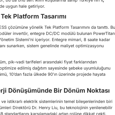
 de uygun hale getiriyor.
 Tek Platform Tasarımı
-ESS çözümüne yönelik Tek Platform Tasarımını da tanıttı. B
modüler invertör, entegre DC/DC modülü bulunan PowerTitan
Yönetim Sistemi’ni içeriyor. Entegre mimari, 8 saate kadar
anı sunarken, sistem genelinde maliyet optimizasyonu
m, pik–vadi tarifeleri arasındaki fiyat farklarından
ve optimize edilmiş dağıtım sayesinde şebeke uyumluluğunu
ümü, 10’dan fazla ülkede 90’ın üzerinde projede hayata
erji Dönüşümünde Bir Dönüm Noktası
e istikrarlı elektrik sistemlerinin temel bileşenlerinden biri
eri Direktörü Dr. Henry Liu, bu teknolojinin yenilenebilir
B standartlarını karşılamadaki artan rolüne dikkat çekti.