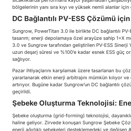
bölgelerinin yanı sıra kıyı ve yüksek nemli alanlar için
DC Bağlantılı PV-ESS Çözümü için
Sungrow, PowerTitan 3.0 ile birlikte DC bağlantılı PV
tasarım; enerji depolamaya özel arayüze sahip 1+X 
3.0 ve Sungrow tarafından geliştirilen PV-ESS Sinerji 
uzun deşarj süresi ve %100’e kadar esnek ESS güç or
sağlıyor.
Pazar ihtiyaçlarını karşılamak üzere tasarlanan bu çözü
yararlanarak etkin enerji arbitrajını mümkün kılıyor 
artırıyor. Bugüne kadar Sungrow’un DC bağlantılı çöz
geçirildi.
Şebeke Oluşturma Teknolojisi: En
Şebeke oluşturma (grid-forming) teknolojisi, dayanıklı v
haline geliyor. Zirvede konuşan Sungrow Şebeke Çözüml
enerji ağırlıklı şebekeleri desteklemedeki ve değişen A