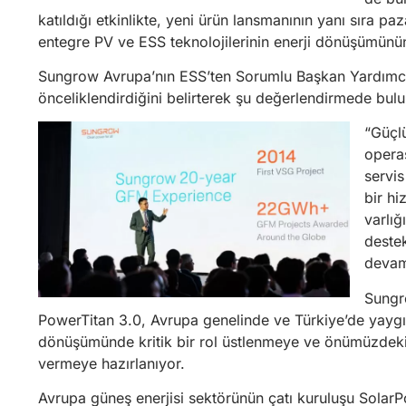
katıldığı etkinlikte, yeni ürün lansmanının yanı sıra pa
entegre PV ve ESS teknolojilerinin enerji dönüşümünün 
Sungrow Avrupa’nın ESS’ten Sorumlu Başkan Yardımc
önceliklendirdiğini belirterek şu değerlendirmede bul
“Güçlü
opera
servis
bir h
varlığ
deste
devam
Sungr
PowerTitan 3.0, Avrupa genelinde ve Türkiye’de yaygın
dönüşümünde kritik bir rol üstlenmeye ve önümüzdeki 
vermeye hazırlanıyor.
Avrupa güneş enerjisi sektörünün çatı kuruluşu Solar