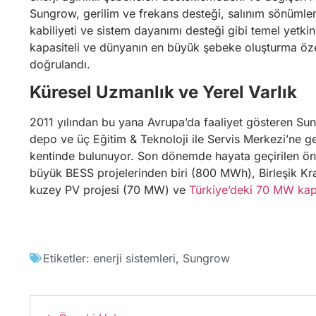
Sungrow, gerilim ve frekans desteği, salınım sönümle
kabiliyeti ve sistem dayanımı desteği gibi temel yetkinl
kapasiteli ve dünyanın en büyük şebeke oluşturma özel
doğrulandı.
Küresel Uzmanlık ve Yerel Varlık
2011 yılından bu yana Avrupa’da faaliyet gösteren Sung
depo ve üç Eğitim & Teknoloji ile Servis Merkezi’ne g
kentinde bulunuyor. Son dönemde hayata geçirilen öne
büyük BESS projelerinden biri (800 MWh), Birleşik Kra
kuzey PV projesi (70 MW) ve
Türkiye’deki 70 MW kapas
Etiketler:
enerji sistemleri
,
Sungrow