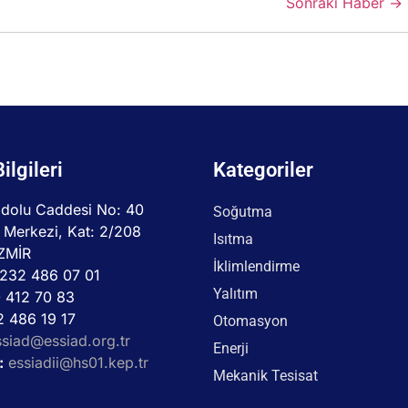
Sonraki Haber →
Bilgileri
Kategoriler
dolu Caddesi No: 40
Soğutma
 Merkezi, Kat: 2/208
Isıtma
İZMİR
İklimlendirme
232 486 07 01
Yalıtım
 412 70 83
 486 19 17
Otomasyon
ssiad@essiad.org.tr
Enerji
:
essiadii@hs01.kep.tr
Mekanik Tesisat