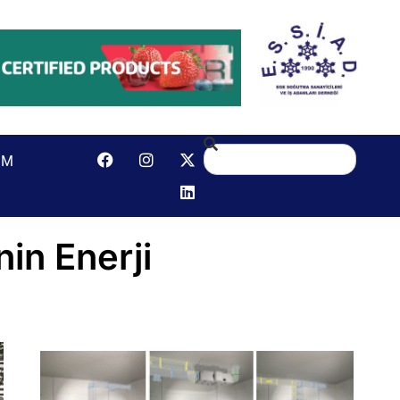
IM
in Enerji