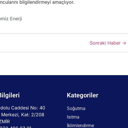
cularını bilgilendirmeyi amaçlıyor.
emiz Enerji
Sonraki Haber →
Bilgileri
Kategoriler
dolu Caddesi No: 40
Soğutma
 Merkezi, Kat: 2/208
Isıtma
İZMİR
İklimlendirme