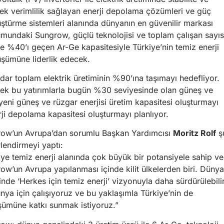
ek verimlilik sağlayan enerji depolama çözümleri ve güç
ştürme sistemleri alanında dünyanın en güvenilir markası
mundaki Sungrow, güçlü teknolojisi ve toplam çalışan sayıs
de %40’ı geçen Ar-Ge kapasitesiyle Türkiye’nin temiz enerji
şümüne liderlik edecek.
kadar toplam elektrik üretiminin %90’ına taşımayı hedefliyor.
ecek bu yatırımlarla bugün %30 seviyesinde olan güneş ve
ni güneş ve rüzgar enerjisi üretim kapasitesi oluşturmayı
i depolama kapasitesi oluşturmayı planlıyor.
ow’un Avrupa’dan sorumlu Başkan Yardımcısı
Moritz Rolf
ş
lendirmeyi yaptı:
iye temiz enerji alanında çok büyük bir potansiyele sahip ve
ow’un Avrupa yapılanması içinde kilit ülkelerden biri. Dünya
inde ‘Herkes için temiz enerji’ vizyonuyla daha sürdürülebili
ünya için çalışıyoruz ve bu yaklaşımla Türkiye’nin de
ümüne katkı sunmak istiyoruz.”