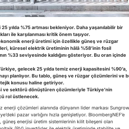
25 yılda %75 artması bekleniyor. Daha yaşanılabilir bir
ları ile karşılanması kritik önem taşıyor.
ekonomik enerji üretimi için özellikle güneş ve rüzgar
eri, küresel elektrik üretiminin hâlâ %58’inin fosil
ının %33 seviyesinde kaldığını gösteriyor. Bu oran içinde
 Türkiye, gelecek 25 yılda temiz enerji kapasitesini %90’a,
ayı planlıyor. Bu tablo, güneş ve rüzgar çözümlerini ve 
tejik konusu haline getiriyor.
si ve sektörü dönüştüren çözümleriyle Türkiye’nin
cü rol üstlenecek.
z enerji çözümleri alanında dünyanın lider markası Sungrow
iye’deki pazar varlığını hızla genişletiyor. BloombergNEF’e
 güneş enerjisi üretim sistemlerinin kilit bileşeni olan
oltaik (PV) invertörler ile elektrik üretiminde stabilite ve