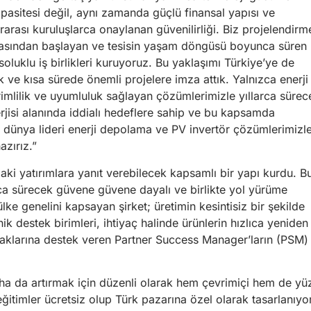
pasitesi değil, aynı zamanda güçlü finansal yapısı ve
ararası kuruluşlarca onaylanan güvenilirliği. Biz projelendirm
sından başlayan ve tesisin yaşam döngüsü boyunca süren 
soluklu iş birlikleri kuruyoruz. Bu yaklaşımı Türkiye’ye de
ık ve kısa sürede önemli projelere imza attık. Yalnızca enerji
rimlilik ve uyumluluk sağlayan çözümlerimizle yıllarca sürec
erjisi alanında iddialı hedeflere sahip ve bu kapsamda
z dünya lideri enerji depolama ve PV invertör çözümlerimizl
azırız.”
i yatırımlara yanıt verebilecek kapsamlı bir yapı kurdu. B
ca sürecek güvene güvene dayalı ve birlikte yol yürüme
ülke genelini kapsayan şirket; üretimin kesintisiz bir şekilde
k destek birimleri, ihtiyaç halinde ürünlerin hızlıca yeniden
taklarına destek veren Partner Success Manager’ların (PSM)
daha da artırmak için düzenli olarak hem çevrimiçi hem de yü
eğitimler ücretsiz olup Türk pazarına özel olarak tasarlanıyo