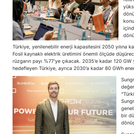
yüks
dönü
konu
için
dönü
Türkiye, yenilenebilir enerji kapasitesini 2050 yılına 
Fosil kaynaklı elektrik üretimini önemli ölçüde düşür
rüzgarın payı %77’ye çıkacak. 2035’e kadar 120 GW ye
hedefleyen Türkiye, ayrıca 2030’a kadar 80 GWh enerj
Sungr
değer
“Türk
Sungr
genel
bir d
dönüş