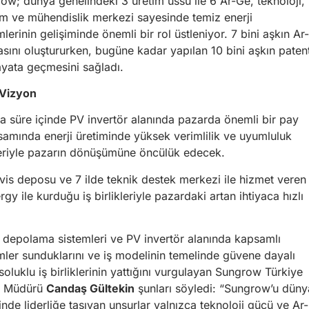
ow; dünya genelindeki 3 üretim üssü ile 6 Ar-Ge, teknoloji,
ım ve mühendislik merkezi sayesinde temiz enerji
lerinin gelişiminde önemli bir rol üstleniyor. 7 bini aşkın Ar-
sını oluştururken, bugüne kadar yapılan 10 bini aşkın paten
hayata geçmesini sağladı.
 Vizyon
sa süre içinde PV invertör alanında pazarda önemli bir pay
apsamında enerji üretiminde yüksek verimlilik ve uyumluluk
eriyle pazarın dönüşümüne öncülük edecek.
vis deposu ve 7 ilde teknik destek merkezi ile hizmet veren
 ile kurduğu iş birlikleriyle pazardaki artan ihtiyaca hızlı
i depolama sistemleri ve PV invertör alanında kapsamlı
ler sunduklarını ve iş modelinin temelinde güvene dayalı
soluklu iş birliklerinin yattığını vurgulayan Sungrow Türkiye
l Müdürü
Candaş Gültekin
şunları söyledi: “Sungrow’u düny
inde liderliğe taşıyan unsurlar yalnızca teknoloji gücü ve Ar-