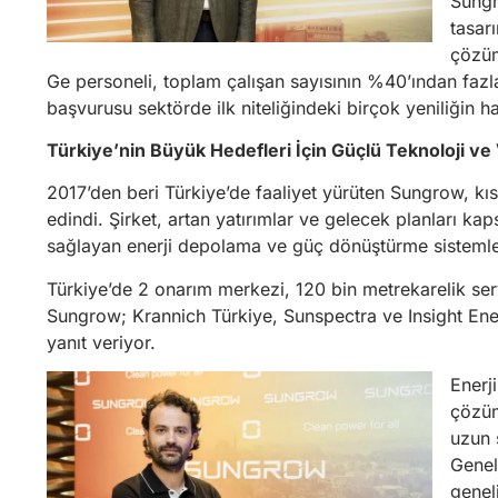
Sungr
tasar
çözüm
Ge personeli, toplam çalışan sayısının %40’ından fazla
başvurusu sektörde ilk niteliğindeki birçok yeniliğin 
Türkiye’nin Büyük Hedefleri İçin Güçlü Teknoloji ve
2017’den beri Türkiye’de faaliyet yürüten Sungrow, kı
edindi. Şirket, artan yatırımlar ve gelecek planları k
sağlayan enerji depolama ve güç dönüştürme sisteml
Türkiye’de 2 onarım merkezi, 120 bin metrekarelik ser
Sungrow; Krannich Türkiye, Sunspectra ve Insight Energy
yanıt veriyor.
Enerj
çözüm
uzun 
Gene
genel