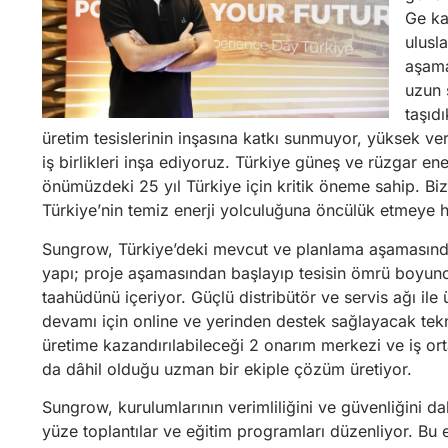
Ge ka
ulusl
aşama
uzun 
taşıd
üretim tesislerinin inşasına katkı sunmuyor, yüksek ve
iş birlikleri inşa ediyoruz. Türkiye güneş ve rüzgar en
önümüzdeki 25 yıl Türkiye için kritik öneme sahip. Bi
Türkiye’nin temiz enerji yolculuğuna öncülük etmeye h
Sungrow, Türkiye’deki mevcut ve planlama aşamasındak
yapı; proje aşamasından başlayıp tesisin ömrü boyun
taahüdünü içeriyor. Güçlü distribütör ve servis ağı ile 
devamı için online ve yerinden destek sağlayacak tekni
üretime kazandırılabileceği 2 onarım merkezi ve iş or
da dâhil olduğu uzman bir ekiple çözüm üretiyor.
Sungrow, kurulumlarının verimliliğini ve güvenliğini 
yüze toplantılar ve eğitim programları düzenliyor. Bu 