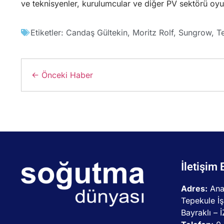
ve teknisyenler, kurulumcular ve diğer PV sektörü oyun
Etiketler:
Candaş Gültekin
,
Moritz Rolf
,
Sungrow
,
T
← Önceki Haber
İletişim 
Adres:
Ana
Tepekule İş
Bayraklı – 