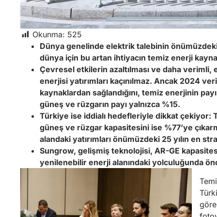
Okunma:
525
Dünya genelinde elektrik talebinin önümüzdeki 
dünya için bu artan ihtiyacın temiz enerji kaynak
Çevresel etkilerin azaltılması ve daha verimli, 
enerjisi yatırımları kaçınılmaz. Ancak 2024 veril
kaynaklardan sağlandığını, temiz enerjinin pay
güneş ve rüzgarın payı yalnızca %15.
Türkiye ise iddialı hedefleriyle dikkat çekiyor:
güneş ve rüzgar kapasitesini ise %77’ye çıkarm
alandaki yatırımları önümüzdeki 25 yılın en stra
Sungrow, gelişmiş teknolojisi, AR-GE kapasite
yenilenebilir enerji alanındaki yolculuğunda ön
Temi
Türk
göre,
fotov