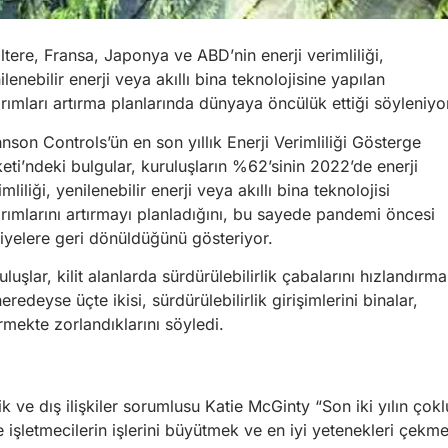
iltere, Fransa, Japonya ve ABD’nin enerji verimliliği,
ilenebilir enerji veya akıllı bina teknolojisine yapılan
ırımları artırma planlarında dünyaya öncülük ettiği söyleniyo
nson Controls’ün en son yıllık Enerji Verimliliği Gösterge
eti’ndeki bulgular, kuruluşların %62’sinin 2022’de enerji
imliliği, yenilenebilir enerji veya akıllı bina teknolojisi
ırımlarını artırmayı planladığını, bu sayede pandemi öncesi
iyelere geri dönüldüğünü gösteriyor.
uluşlar, kilit alanlarda sürdürülebilirlik çabalarını hızlandırm
eredeyse üçte ikisi, sürdürülebilirlik girişimlerini binalar,
rmekte zorlandıklarını söyledi.
 ve dış ilişkiler sorumlusu Katie McGinty “Son iki yılın çokl
ve işletmecilerin işlerini büyütmek ve en iyi yetenekleri çekm