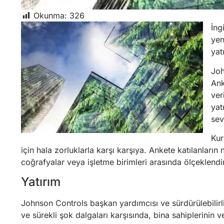
Okunma:
326
İng
yen
yat
Joh
Ank
ver
yat
sev
Kur
için hala zorluklarla karşı karşıya. Ankete katılanların n
coğrafyalar veya işletme birimleri arasında ölçeklendi
Yatırım
Johnson Controls başkan yardımcısı ve sürdürülebilirlik
ve sürekli şok dalgaları karşısında, bina sahiplerinin 