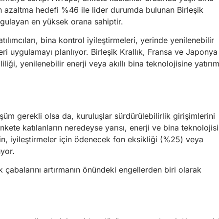
bon azaltma hedefi %46 ile lider durumda bulunan Birleşik
uygulayan en yüksek orana sahiptir.
ılımcıları, bina kontrol iyileştirmeleri, yerinde yenilenebilir
eri uygulamayı planlıyor. Birleşik Krallık, Fransa ve Japonya
liği, yenilenebilir enerji veya akıllı bina teknolojisine yatırım
üm gerekli olsa da, kuruluşlar sürdürülebilirlik girişimlerini
kete katılanların neredeyse yarısı, enerji ve bina teknolojisi
n, iyileştirmeler için ödenecek fon eksikliği (%25) veya
üyor.
lik çabalarını artırmanın önündeki engellerden biri olarak