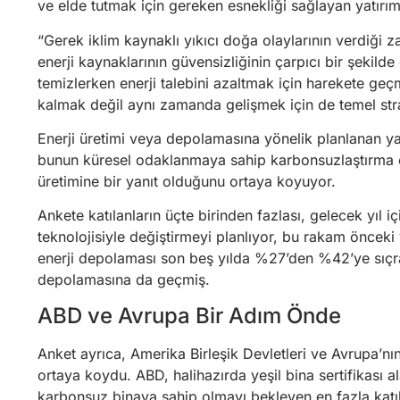
ve elde tutmak için gereken esnekliği sağlayan yatırım
“Gerek iklim kaynaklı yıkıcı doğa olaylarının verdiği 
enerji kaynaklarının güvensizliğinin çarpıcı bir şekil
temizlerken enerji talebini azaltmak için harekete geç
kalmak değil aynı zamanda gelişmek için de temel strat
Enerji üretimi veya depolamasına yönelik planlanan yat
bunun küresel odaklanmaya sahip karbonsuzlaştırma ç
üretimine bir yanıt olduğunu ortaya koyuyor.
Ankete katılanların üçte birinden fazlası, gelecek yıl iç
teknolojisiyle değiştirmeyi planlıyor, bu rakam önceki y
enerji depolaması son beş yılda %27’den %42’ye sıçradı.
depolamasına da geçmiş.
ABD ve Avrupa Bir Adım Önde
Anket ayrıca, Amerika Birleşik Devletleri ve Avrupa’nı
ortaya koydu. ABD, halihazırda yeşil bina sertifikası al
karbonsuz binaya sahip olmayı bekleyen en fazla katıl