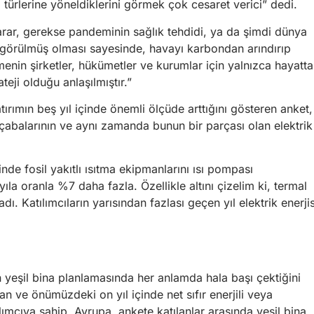
 türlerine yöneldiklerini görmek çok cesaret verici” dedi.
zarar, gerekse pandeminin sağlık tehdidi, ya da şimdi dünya
de görülmüş olması sayesinde, havayı karbondan arındırıp
menin şirketler, hükümetler ve kurumlar için yalnızca hayatta
eji olduğu anlaşılmıştır.”
ırımın beş yıl içinde önemli ölçüde arttığını gösteren anket,
abalarının ve aynı zamanda bunun bir parçası olan elektrik
inde fosil yakıtlı ısıtma ekipmanlarını ısı pompası
ıla oranla %7 daha fazla. Özellikle altını çizelim ki, termal
 Katılımcıların yarısından fazlası geçen yıl elektrik enerjis
n yeşil bina planlamasında her anlamda hala başı çektiğini
an ve önümüzdeki on yıl içinde net sıfır enerjili veya
ımcıya sahip. Avrupa, ankete katılanlar arasında yeşil bina