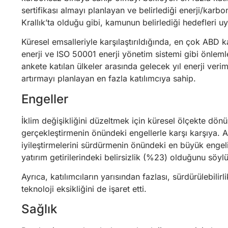
sertifikası almayı planlayan ve belirlediği enerji/kar
Krallık’ta olduğu gibi, kamunun belirlediği hedefleri 
Küresel emsalleriyle karşılaştırıldığında, en çok ABD kat
enerji ve ISO 50001 enerji yönetim sistemi gibi önleml
ankete katılan ülkeler arasında gelecek yıl enerji verimli
artırmayı planlayan en fazla katılımcıya sahip.
Engeller
İklim değişikliğini düzeltmek için küresel ölçekte dönüş
gerçekleştirmenin önündeki engellerle karşı karşıya. An
iyileştirmelerini sürdürmenin önündeki en büyük engeli
yatırım getirilerindeki belirsizlik (%23) olduğunu söyl
Ayrıca, katılımcıların yarısından fazlası, sürdürülebilir
teknoloji eksikliğini de işaret etti.
Sağlık