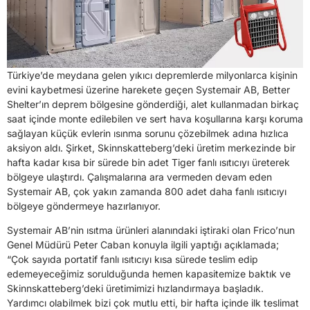
Türkiye’de meydana gelen yıkıcı depremlerde milyonlarca kişinin
evini kaybetmesi üzerine harekete geçen Systemair AB, Better
Shelter’ın deprem bölgesine gönderdiği, alet kullanmadan birkaç
saat içinde monte edilebilen ve sert hava koşullarına karşı koruma
sağlayan küçük evlerin ısınma sorunu çözebilmek adına hızlıca
aksiyon aldı. Şirket, Skinnskatteberg’deki üretim merkezinde bir
hafta kadar kısa bir sürede bin adet Tiger fanlı ısıtıcıyı üreterek
bölgeye ulaştırdı. Çalışmalarına ara vermeden devam eden
Systemair AB, çok yakın zamanda 800 adet daha fanlı ısıtıcıyı
bölgeye göndermeye hazırlanıyor.
Systemair AB’nin ısıtma ürünleri alanındaki iştiraki olan Frico’nun
Genel Müdürü Peter Caban konuyla ilgili yaptığı açıklamada;
“Çok sayıda portatif fanlı ısıtıcıyı kısa sürede teslim edip
edemeyeceğimiz sorulduğunda hemen kapasitemize baktık ve
Skinnskatteberg’deki üretimimizi hızlandırmaya başladık.
Yardımcı olabilmek bizi çok mutlu etti, bir hafta içinde ilk teslimat