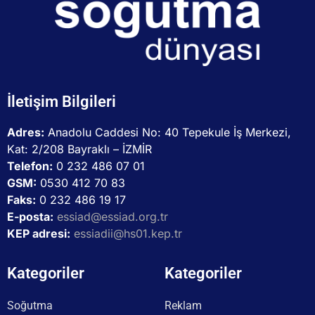
İletişim Bilgileri
Adres:
Anadolu Caddesi No: 40 Tepekule İş Merkezi,
Kat: 2/208 Bayraklı – İZMİR
Telefon:
0 232 486 07 01
GSM:
0530 412 70 83
Faks:
0 232 486 19 17
E-posta:
essiad@essiad.org.tr
KEP adresi:
essiadii@hs01.kep.tr
Kategoriler
Kategoriler
Soğutma
Reklam