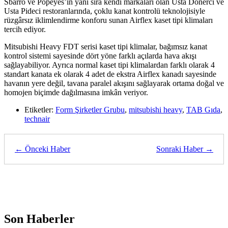
Sbarro ve Popeyes’ın yanı sıra kendi markaları olan Usta Dönerci ve
Usta Pideci restoranlarında, çoklu kanat kontrolü teknolojisiyle
rüzgârsız iklimlendirme konforu sunan Airflex kaset tipi klimaları
tercih ediyor.
Mitsubishi Heavy FDT serisi kaset tipi klimalar, bağımsız kanat
kontrol sistemi sayesinde dört yöne farklı açılarda hava akışı
sağlayabiliyor. Ayrıca normal kaset tipi klimalardan farklı olarak 4
standart kanata ek olarak 4 adet de ekstra Airflex kanadı sayesinde
havanın yere değil, tavana paralel akışını sağlayarak ortama doğal ve
homojen biçimde dağılmasına imkân veriyor.
Etiketler:
Form Şirketler Grubu
,
mitsubishi heavy
,
TAB Gıda
,
technair
← Önceki Haber
Sonraki Haber →
Son Haberler