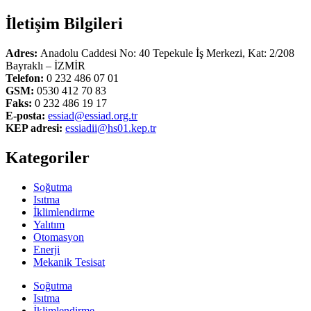
İletişim Bilgileri
Adres:
Anadolu Caddesi No: 40 Tepekule İş Merkezi, Kat: 2/208
Bayraklı – İZMİR
Telefon:
0 232 486 07 01
GSM:
0530 412 70 83
Faks:
0 232 486 19 17
E-posta:
essiad@essiad.org.tr
KEP adresi:
essiadii@hs01.kep.tr
Kategoriler
Soğutma
Isıtma
İklimlendirme
Yalıtım
Otomasyon
Enerji
Mekanik Tesisat
Soğutma
Isıtma
İklimlendirme