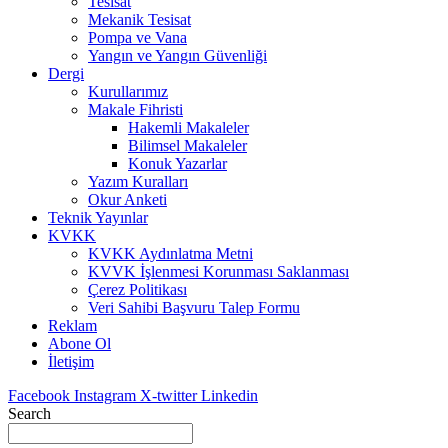
Tesisat
Mekanik Tesisat
Pompa ve Vana
Yangın ve Yangın Güvenliği
Dergi
Kurullarımız
Makale Fihristi
Hakemli Makaleler
Bilimsel Makaleler
Konuk Yazarlar
Yazım Kuralları
Okur Anketi
Teknik Yayınlar
KVKK
KVKK Aydınlatma Metni
KVVK İşlenmesi Korunması Saklanması
Çerez Politikası
Veri Sahibi Başvuru Talep Formu
Reklam
Abone Ol
İletişim
Facebook
Instagram
X-twitter
Linkedin
Search