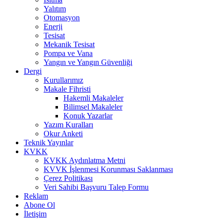
Yalıtım
Otomasyon
Enerji
Tesisat
Mekanik Tesisat
Pompa ve Vana
Yangın ve Yangın Güvenliği
Dergi
Kurullarımız
Makale Fihristi
Hakemli Makaleler
Bilimsel Makaleler
Konuk Yazarlar
Yazım Kuralları
Okur Anketi
Teknik Yayınlar
KVKK
KVKK Aydınlatma Metni
KVVK İşlenmesi Korunması Saklanması
Çerez Politikası
Veri Sahibi Başvuru Talep Formu
Reklam
Abone Ol
İletişim