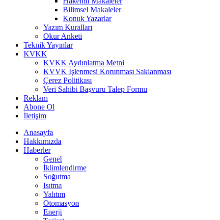
Hakemli Makaleler
Bilimsel Makaleler
Konuk Yazarlar
Yazım Kuralları
Okur Anketi
Teknik Yayınlar
KVKK
KVKK Aydınlatma Metni
KVVK İşlenmesi Korunması Saklanması
Çerez Politikası
Veri Sahibi Başvuru Talep Formu
Reklam
Abone Ol
İletişim
Anasayfa
Hakkımızda
Haberler
Genel
İklimlendirme
Soğutma
Isıtma
Yalıtım
Otomasyon
Enerji