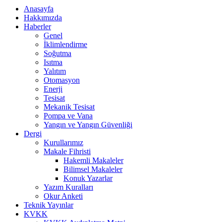
Anasayfa
Hakkımızda
Haberler
Genel
İklimlendirme
Soğutma
Isıtma
Yalıtım
Otomasyon
Enerji
Tesisat
Mekanik Tesisat
Pompa ve Vana
Yangın ve Yangın Güvenliği
Dergi
Kurullarımız
Makale Fihristi
Hakemli Makaleler
Bilimsel Makaleler
Konuk Yazarlar
Yazım Kuralları
Okur Anketi
Teknik Yayınlar
KVKK