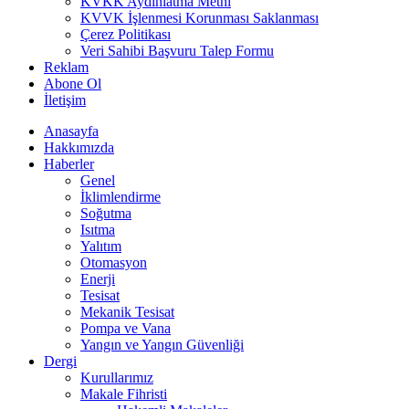
KVKK Aydınlatma Metni
KVVK İşlenmesi Korunması Saklanması
Çerez Politikası
Veri Sahibi Başvuru Talep Formu
Reklam
Abone Ol
İletişim
Anasayfa
Hakkımızda
Haberler
Genel
İklimlendirme
Soğutma
Isıtma
Yalıtım
Otomasyon
Enerji
Tesisat
Mekanik Tesisat
Pompa ve Vana
Yangın ve Yangın Güvenliği
Dergi
Kurullarımız
Makale Fihristi