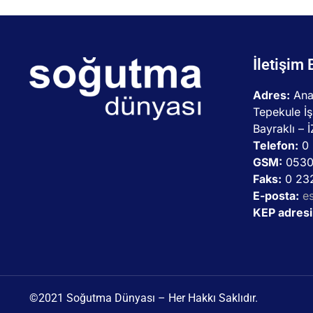
İletişim 
Adres:
Ana
Tepekule İş
Bayraklı – 
Telefon:
0 
GSM:
0530
Faks:
0 232
E-posta:
e
KEP adresi
©2021 Soğutma Dünyası – Her Hakkı Saklıdır.