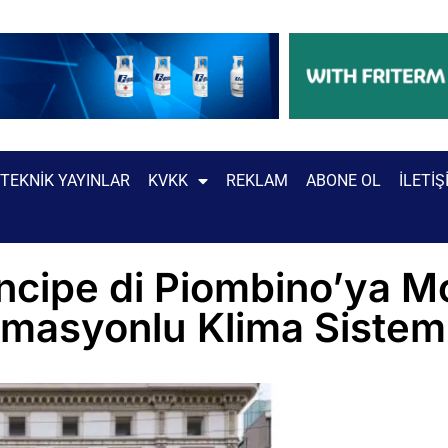
TEKNIK YAYINLAR
KVKK
REKLAM
ABONE OL
İLETIŞ
rincipe di Piombino’ya 
omasyonlu Klima Sisteml