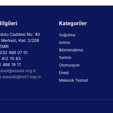
Bilgileri
Kategoriler
dolu Caddesi No: 40
Soğutma
 Merkezi, Kat: 2/208
Isıtma
İZMİR
İklimlendirme
232 486 07 01
Yalıtım
 412 70 83
 486 19 17
Otomasyon
ssiad@essiad.org.tr
Enerji
:
essiadii@hs01.kep.tr
Mekanik Tesisat