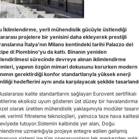
 İklimlendirme, yerli mühendislik gücüyle üstlendiği
lararası projelere bir yenisini daha ekleyerek prestijli
ranslarına İtalya’nın Milano kentindeki tarihi Palazzo del
cipe di Piombino’yu da kattı. Binanın yeniden
vlendirilmesi sürecinde devreye alınan iklimlendirme
mleri, yapının özgün mimari dokusunu korurken modern
anımın gerektirdiği konfor standartlarıyla yüksek enerji
mliliği hedeflerini aynı anda karşılayacak şekilde tasarlandı
slararası kalite standartlarını sağlayan Eurovent sertifikalı
tilerine eksiksiz uyum gösteren üst düzey bir havalandırma
özel olarak üretilen mühendislik yaklaşımıyla modüler tasarı
verimli filtreleme teknolojileri, yalnızca taze hava kalitesi
eviyede tutuyor.
Sistemin kalbinde yer alan, Doğu
imlendirme uzmanlığıyla projeye entegre edilen gelişmiş
masyon sistemi ise tüm operasyonların tek merkezden anlık