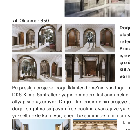
Okunma:
650
Doğu
ulus
refe
Prin
işle
çözü
kull
veri
Bu prestijli projede Doğu İklimlendirme’nin sunduğu, ulu
DKS Klima Santralleri; yapının modern kullanım beklen
altyapısı oluşturuyor. Doğu İklimlendirme’nin projeye 
doğal soğutma sağlayan free cooling avantajı ve yüksek 
yükseltmekle kalmıyor; enerji tüketimini de minimum s
İkl
oto