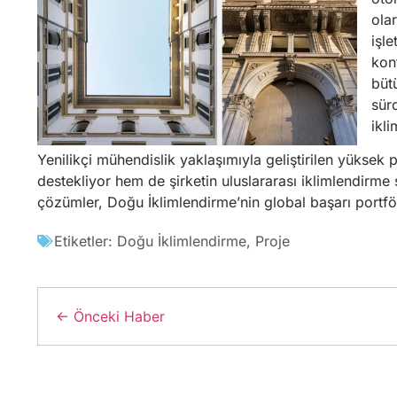
ola
işle
kon
büt
sürd
ikl
Yenilikçi mühendislik yaklaşımıyla geliştirilen yüksek
destekliyor hem de şirketin uluslararası iklimlendirm
çözümler, Doğu İklimlendirme’nin global başarı port
Etiketler:
Doğu İklimlendirme
,
Proje
← Önceki Haber