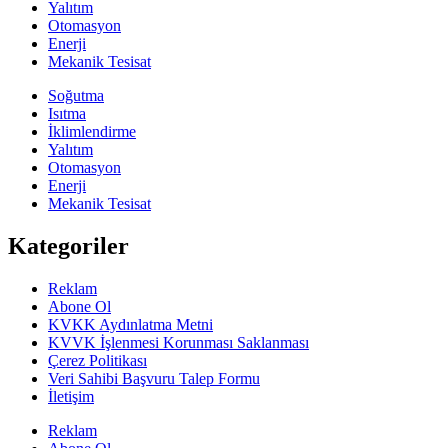
Yalıtım
Otomasyon
Enerji
Mekanik Tesisat
Soğutma
Isıtma
İklimlendirme
Yalıtım
Otomasyon
Enerji
Mekanik Tesisat
Kategoriler
Reklam
Abone Ol
KVKK Aydınlatma Metni
KVVK İşlenmesi Korunması Saklanması
Çerez Politikası
Veri Sahibi Başvuru Talep Formu
İletişim
Reklam