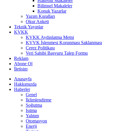
Hakemli Makaleler
Bilimsel Makaleler
Konuk Yazarlar
Yazım Kuralları
Okur Anketi
Teknik Yayınlar
KVKK
KVKK Aydınlatma Metni
KVVK İşlenmesi Korunması Saklanması
Çerez Politikası
Veri Sahibi Başvuru Talep Formu
Reklam
Abone Ol
İletişim
Anasayfa
Hakkımızda
Haberler
Genel
İklimlendirme
Soğutma
Isıtma
Yalıtım
Otomasyon
Enerji