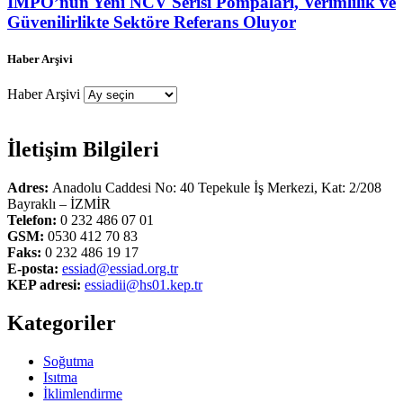
İMPO’nun Yeni NCV Serisi Pompaları, Verimlilik ve
Güvenilirlikte Sektöre Referans Oluyor
Haber Arşivi
Haber Arşivi
İletişim Bilgileri
Adres:
Anadolu Caddesi No: 40 Tepekule İş Merkezi, Kat: 2/208
Bayraklı – İZMİR
Telefon:
0 232 486 07 01
GSM:
0530 412 70 83
Faks:
0 232 486 19 17
E-posta:
essiad@essiad.org.tr
KEP adresi:
essiadii@hs01.kep.tr
Kategoriler
Soğutma
Isıtma
İklimlendirme