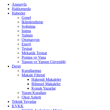
Anasayfa
Hakkımızda
Haberler
Genel
İklimlendirme
Soğutma
Isıtma
Yalıtım
Otomasyon
Enerji
Tesisat
Mekanik Tesisat
Pompa ve Vana
Yangın ve Yangın Güvenliği
Dergi
Kurullarımız
Makale Fihristi
Hakemli Makaleler
Bilimsel Makaleler
Konuk Yazarlar
Yazım Kuralları
Okur Anketi
Teknik Yayınlar
KVKK