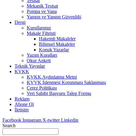
Tesisat
Mekanik Tesisat
Pompa ve Vana
Yangın ve Yangın Güvenliği
Dergi
Kurullarımız
Makale Fihristi
Hakemli Makaleler
Bilimsel Makaleler
Konuk Yazarlar
Yazım Kuralları
Okur Anketi
Teknik Yayınlar
KVKK
KVKK Aydınlatma Metni
KVVK İşlenmesi Korunması Saklanması
Çerez Politikası
Veri Sahibi Başvuru Talep Formu
Reklam
Abone Ol
İletişim
Facebook
Instagram
X-twitter
Linkedin
Search