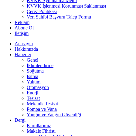
KVKK Aydınlatma Metni
KVVK İşlenmesi Korunması Saklanması
Çerez Politikası
Veri Sahibi Başvuru Talep Formu
Reklam
Abone Ol
İletişim
Anasayfa
Hakkımızda
Haberler
Genel
İklimlendirme
Soğutma
Isıtma
Yalıtım
Otomasyon
Enerji
Tesisat
Mekanik Tesisat
Pompa ve Vana
Yangın ve Yangın Güvenliği
Dergi
Kurullarımız
Makale Fihristi