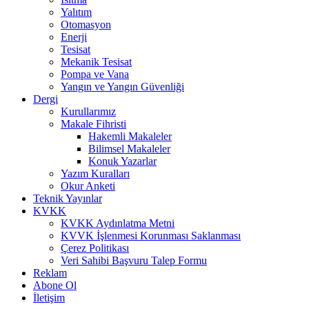
Yalıtım
Otomasyon
Enerji
Tesisat
Mekanik Tesisat
Pompa ve Vana
Yangın ve Yangın Güvenliği
Dergi
Kurullarımız
Makale Fihristi
Hakemli Makaleler
Bilimsel Makaleler
Konuk Yazarlar
Yazım Kuralları
Okur Anketi
Teknik Yayınlar
KVKK
KVKK Aydınlatma Metni
KVVK İşlenmesi Korunması Saklanması
Çerez Politikası
Veri Sahibi Başvuru Talep Formu
Reklam
Abone Ol
İletişim