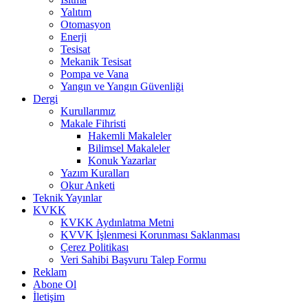
Yalıtım
Otomasyon
Enerji
Tesisat
Mekanik Tesisat
Pompa ve Vana
Yangın ve Yangın Güvenliği
Dergi
Kurullarımız
Makale Fihristi
Hakemli Makaleler
Bilimsel Makaleler
Konuk Yazarlar
Yazım Kuralları
Okur Anketi
Teknik Yayınlar
KVKK
KVKK Aydınlatma Metni
KVVK İşlenmesi Korunması Saklanması
Çerez Politikası
Veri Sahibi Başvuru Talep Formu
Reklam
Abone Ol
İletişim