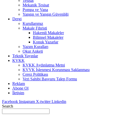
Tesisat
Mekanik Tesisat
Pompa ve Vana
Yangın ve Yangın Güvenliği
Dergi
Kurullarımız
Makale Fihristi
Hakemli Makaleler
Bilimsel Makaleler
Konuk Yazarlar
Yazım Kuralları
Okur Anketi
Teknik Yayınlar
KVKK
KVKK Aydınlatma Metni
KVVK İşlenmesi Korunması Saklanması
Çerez Politikası
Veri Sahibi Başvuru Talep Formu
Reklam
Abone Ol
İletişim
Facebook
Instagram
X-twitter
Linkedin
Search