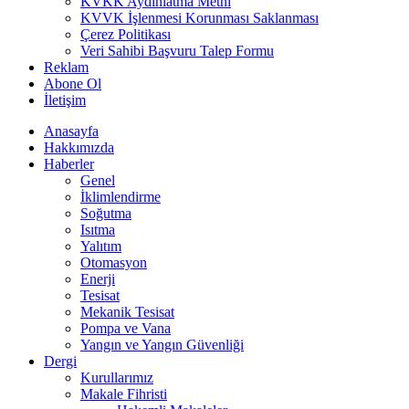
KVKK Aydınlatma Metni
KVVK İşlenmesi Korunması Saklanması
Çerez Politikası
Veri Sahibi Başvuru Talep Formu
Reklam
Abone Ol
İletişim
Anasayfa
Hakkımızda
Haberler
Genel
İklimlendirme
Soğutma
Isıtma
Yalıtım
Otomasyon
Enerji
Tesisat
Mekanik Tesisat
Pompa ve Vana
Yangın ve Yangın Güvenliği
Dergi
Kurullarımız
Makale Fihristi