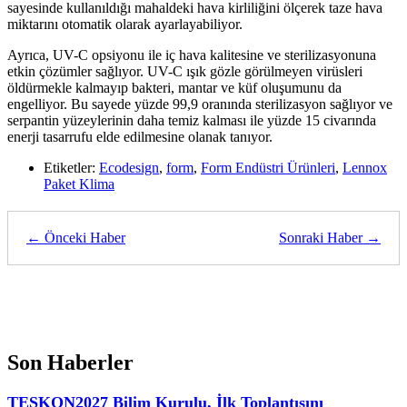
sayesinde kullanıldığı mahaldeki hava kirliliğini ölçerek taze hava
miktarını otomatik olarak ayarlayabiliyor.
Ayrıca, UV-C opsiyonu ile iç hava kalitesine ve sterilizasyonuna
etkin çözümler sağlıyor. UV-C ışık gözle görülmeyen virüsleri
öldürmekle kalmayıp bakteri, mantar ve küf oluşumunu da
engelliyor. Bu sayede yüzde 99,9 oranında sterilizasyon sağlıyor ve
serpantin yüzeylerinin daha temiz kalması ile yüzde 15 civarında
enerji tasarrufu elde edilmesine olanak tanıyor.
Etiketler:
Ecodesign
,
form
,
Form Endüstri Ürünleri
,
Lennox
Paket Klima
← Önceki Haber
Sonraki Haber →
Son Haberler
TESKON2027 Bilim Kurulu, İlk Toplantısını