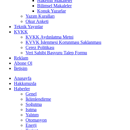
Hakemli Makaleler
Bilimsel Makaleler
Konuk Yazarlar
Yazım Kuralları
Okur Anketi
Teknik Yayınlar
KVKK
KVKK Aydınlatma Metni
KVVK İşlenmesi Korunması Saklanması
Çerez Politikası
Veri Sahibi Başvuru Talep Formu
Reklam
Abone Ol
İletişim
Anasayfa
Hakkımızda
Haberler
Genel
İklimlendirme
Soğutma
Isıtma
Yalıtım
Otomasyon
Enerji