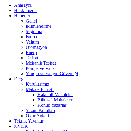
Anasayfa
Hakkımızda
Haberler
Genel
İklimlendirme
Soğutma
Isıtma
Yalıtım
Otomasyon
Enerji
Tesisat
Mekanik Tesisat
Pompa ve Vana
Yangın ve Yangın Güvenliği
Dergi
Kurullarımız
Makale Fihristi
Hakemli Makaleler
Bilimsel Makaleler
Konuk Yazarlar
Yazım Kuralları
Okur Anketi
Teknik Yayınlar
KVKK