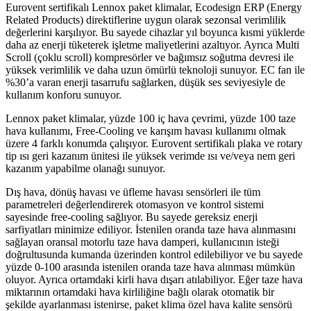
Eurovent sertifikalı Lennox paket klimalar, Ecodesign ERP (Energy
Related Products) direktiflerine uygun olarak sezonsal verimlilik
değerlerini karşılıyor. Bu sayede cihazlar yıl boyunca kısmi yüklerde
daha az enerji tüketerek işletme maliyetlerini azaltıyor. Ayrıca Multi
Scroll (çoklu scroll) kompresörler ve bağımsız soğutma devresi ile
yüksek verimlilik ve daha uzun ömürlü teknoloji sunuyor. EC fan ile
%30’a varan enerji tasarrufu sağlarken, düşük ses seviyesiyle de
kullanım konforu sunuyor.
Lennox paket klimalar, yüzde 100 iç hava çevrimi, yüzde 100 taze
hava kullanımı, Free-Cooling ve karışım havası kullanımı olmak
üzere 4 farklı konumda çalışıyor. Eurovent sertifikalı plaka ve rotary
tip ısı geri kazanım ünitesi ile yüksek verimde ısı ve/veya nem geri
kazanım yapabilme olanağı sunuyor.
Dış hava, dönüş havası ve üfleme havası sensörleri ile tüm
parametreleri değerlendirerek otomasyon ve kontrol sistemi
sayesinde free-cooling sağlıyor. Bu sayede gereksiz enerji
sarfiyatları minimize ediliyor. İstenilen oranda taze hava alınmasını
sağlayan oransal motorlu taze hava damperi, kullanıcının isteği
doğrultusunda kumanda üzerinden kontrol edilebiliyor ve bu sayede
yüzde 0-100 arasında istenilen oranda taze hava alınması mümkün
oluyor. Ayrıca ortamdaki kirli hava dışarı atılabiliyor. Eğer taze hava
miktarının ortamdaki hava kirliliğine bağlı olarak otomatik bir
şekilde ayarlanması istenirse, paket klima özel hava kalite sensörü