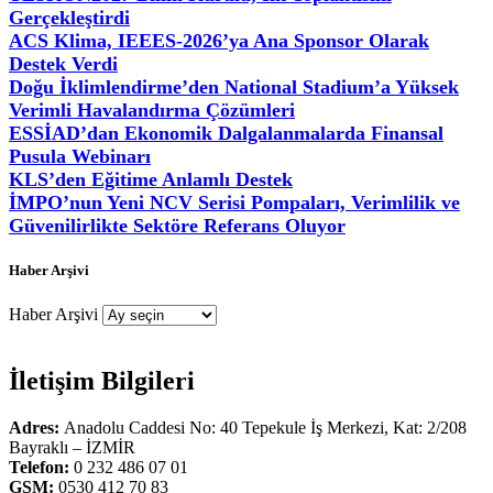
Gerçekleştirdi
ACS Klima, IEEES-2026’ya Ana Sponsor Olarak
Destek Verdi
Doğu İklimlendirme’den National Stadium’a Yüksek
Verimli Havalandırma Çözümleri
ESSİAD’dan Ekonomik Dalgalanmalarda Finansal
Pusula Webinarı
KLS’den Eğitime Anlamlı Destek
İMPO’nun Yeni NCV Serisi Pompaları, Verimlilik ve
Güvenilirlikte Sektöre Referans Oluyor
Haber Arşivi
Haber Arşivi
İletişim Bilgileri
Adres:
Anadolu Caddesi No: 40 Tepekule İş Merkezi, Kat: 2/208
Bayraklı – İZMİR
Telefon:
0 232 486 07 01
GSM:
0530 412 70 83