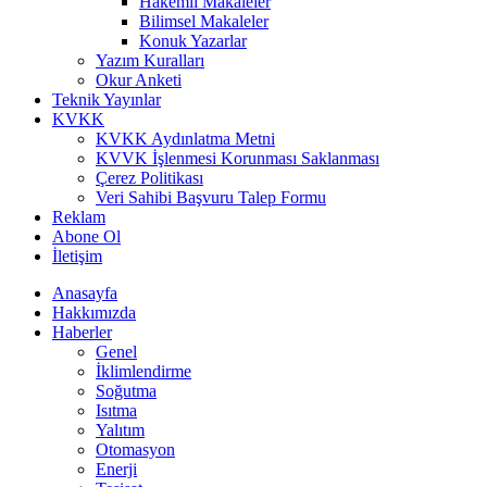
Hakemli Makaleler
Bilimsel Makaleler
Konuk Yazarlar
Yazım Kuralları
Okur Anketi
Teknik Yayınlar
KVKK
KVKK Aydınlatma Metni
KVVK İşlenmesi Korunması Saklanması
Çerez Politikası
Veri Sahibi Başvuru Talep Formu
Reklam
Abone Ol
İletişim
Anasayfa
Hakkımızda
Haberler
Genel
İklimlendirme
Soğutma
Isıtma
Yalıtım
Otomasyon
Enerji