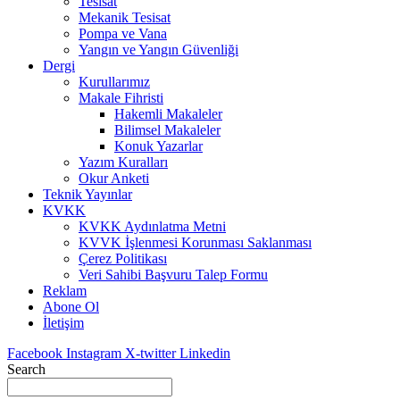
Tesisat
Mekanik Tesisat
Pompa ve Vana
Yangın ve Yangın Güvenliği
Dergi
Kurullarımız
Makale Fihristi
Hakemli Makaleler
Bilimsel Makaleler
Konuk Yazarlar
Yazım Kuralları
Okur Anketi
Teknik Yayınlar
KVKK
KVKK Aydınlatma Metni
KVVK İşlenmesi Korunması Saklanması
Çerez Politikası
Veri Sahibi Başvuru Talep Formu
Reklam
Abone Ol
İletişim
Facebook
Instagram
X-twitter
Linkedin
Search