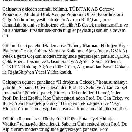
Çalıştayın öğleden sonraki bölümü, TÜBİTAK AB Çerçeve
Programlar Müdürü-Ufuk Avrupa Programı Ulusal Koordinatörü
Çağrı Yıldırım’ın, yeşil hidrojenin Avrupa Birliği araştırma
alanındaki önemi ve hidrojene yönelik AB destek mekanizmaları ve
bu alanlardaki fırsatlar hakkında bilgiler paylaştığı sunumla devam
etti.
Günün ikinci panelindeki tema ise “Güney Marmara Hidrojen Kıyısı
Platformu” oldu. Güney Marmara Kalkınma Ajansı’ndan (GMKA)
Petek Eğerci Coşkun moderatörlüğünde gerçekleşen panele; İÇDAŞ
Çelik Enerji Tersane ve Ulaşım Sanayi A.Ş’den Serdar Erdemiş,
TEKFEN Holding A.Ş’den Filiz Güler, Akçansa’dan İsmail Gökalp
ile RightShip’ten Yücel Yıldız katıldı.
Çalıştayın üçüncü panelinde “Hidrojenin Geleceği” konusu masaya
yatırıldı. Sabancı Üniversitesi’nden Prof. Dr. Selmiye Alkan Gürsel
moderatörlüğündeki panel; Hidrojen Teknolojileri Derneği’nden
Prof. Dr. İnci Eroğlu, Koç Üniversitesi’nden Prof. Dr. Can Erkey ve
IICEC’den Bora Şekip Güray ‘Hidrojen Teknolojileri’ ve ‘Yeşil
Hidrojen’ konusunda yapılan çalışmalar konusunda bilgiler verdiler.
Dördüncü panel ise “Türkiye’deki Diğer Potansiyel Hidrojen
Vadileri” temasıyla düzenlendi. Sabancı Üniversitesi’nden Prof. Dr.
Alp Yürüm moderatörlüğünde gerçekleşen panelde; Ford