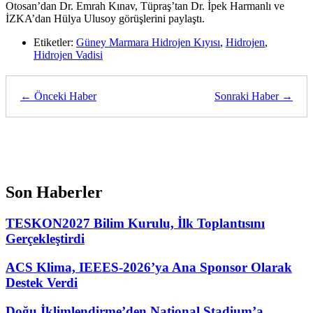
Otosan’dan Dr. Emrah Kınav, Tüpraş’tan Dr. İpek Harmanlı ve
İZKA’dan Hülya Ulusoy görüşlerini paylaştı.
Etiketler:
Güney Marmara Hidrojen Kıyısı
,
Hidrojen
,
Hidrojen Vadisi
← Önceki Haber
Sonraki Haber →
Son Haberler
TESKON2027 Bilim Kurulu, İlk Toplantısını
Gerçekleştirdi
ACS Klima, IEEES-2026’ya Ana Sponsor Olarak
Destek Verdi
Doğu İklimlendirme’den National Stadium’a