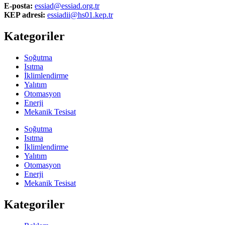
E-posta:
essiad@essiad.org.tr
KEP adresi:
essiadii@hs01.kep.tr
Kategoriler
Soğutma
Isıtma
İklimlendirme
Yalıtım
Otomasyon
Enerji
Mekanik Tesisat
Soğutma
Isıtma
İklimlendirme
Yalıtım
Otomasyon
Enerji
Mekanik Tesisat
Kategoriler