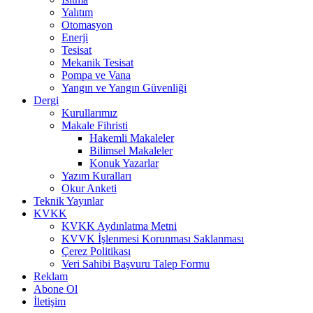
Yalıtım
Otomasyon
Enerji
Tesisat
Mekanik Tesisat
Pompa ve Vana
Yangın ve Yangın Güvenliği
Dergi
Kurullarımız
Makale Fihristi
Hakemli Makaleler
Bilimsel Makaleler
Konuk Yazarlar
Yazım Kuralları
Okur Anketi
Teknik Yayınlar
KVKK
KVKK Aydınlatma Metni
KVVK İşlenmesi Korunması Saklanması
Çerez Politikası
Veri Sahibi Başvuru Talep Formu
Reklam
Abone Ol
İletişim