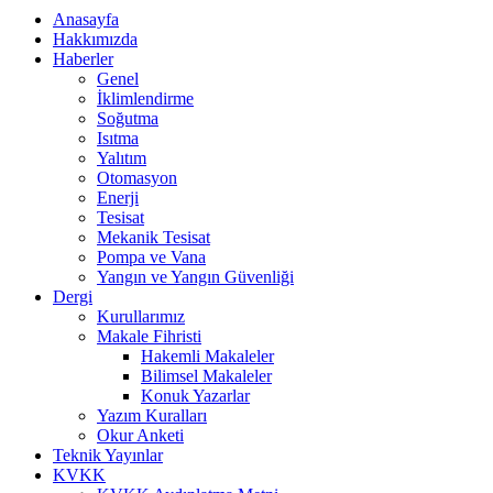
Anasayfa
Hakkımızda
Haberler
Genel
İklimlendirme
Soğutma
Isıtma
Yalıtım
Otomasyon
Enerji
Tesisat
Mekanik Tesisat
Pompa ve Vana
Yangın ve Yangın Güvenliği
Dergi
Kurullarımız
Makale Fihristi
Hakemli Makaleler
Bilimsel Makaleler
Konuk Yazarlar
Yazım Kuralları
Okur Anketi
Teknik Yayınlar
KVKK