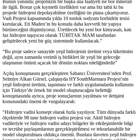
Bunun yanında; projemizin bir başka ana faaliyeti ise bor minerali
ile ilgili. Borun çok kıymetli özellikleri var ama biz tabii ki bu
projede hidrojeni depolayabilme özelliğini ön plana çıkartıyoruz.
Vadi Projesi kapsamında yılda 10 tonluk sodyum borhidrür tesisi
kurulacak. Eti Maden’in bu konuda daha kuvvetli bir yapıya
bürüneceğini düşünüyoruz. Üretilecek bu yeni bor kimyasalı, katı
faz hidrojen taşıyıcısı olarak TÜBİTAK MAM tarafından
geliştirilecek yeni bir güç sisteminde kullanılacak.”
“Bu proje sadece sanayide yeşil hidrojenin üretimi veya tüketimini
değil, aynı zamanda verimli iş birlikleri ile yeşil bir geleceğe
ulaşmanın önünü açacak bir dönüm noktası niteliğindedir”
Açılış konuşmasını gerçekleştiren Sabancı Üniversitesi’nden Prof.
Selmiye Alkan Gürsel, çalıştayda HYSouthMarmara Projesi’nin
yeşil hidrojeni üretimi, taşınması ve farklı uygulamalarda kullanımı
için Türkiye’de örnek bir model oluşturacağını belirttiği
konuşmasında ayrıca, proje sonuçlarının yayılması ve iletişimi
konusundaki önemi de vurgulayarak:
“Hidrojen vadisi konsept olarak hızla yayılıyor. Tüm dünyada farklı
ölçeklerde 98 tane hidrojen vadisi projesi var. Aktif hidrojen
vadileriyle ve hidrojen vadisi adayı bölgeler ile etkileşimlerde bilgi
ve tecrübe paylaşımlarının gerçekleştirilmesi ve tekrarlanabilir bir
model oluşturulması oldukça önemli. Bunlara ilaveten yeşil hidrojen