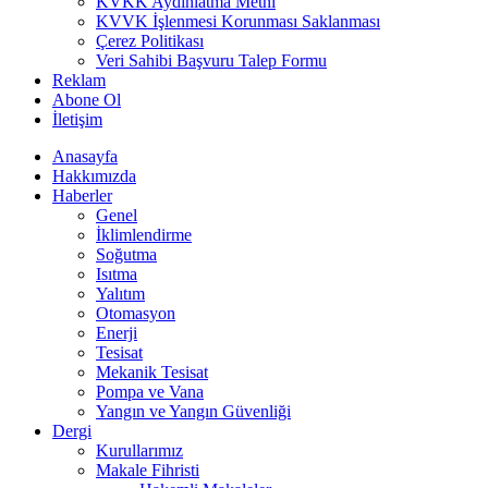
KVKK Aydınlatma Metni
KVVK İşlenmesi Korunması Saklanması
Çerez Politikası
Veri Sahibi Başvuru Talep Formu
Reklam
Abone Ol
İletişim
Anasayfa
Hakkımızda
Haberler
Genel
İklimlendirme
Soğutma
Isıtma
Yalıtım
Otomasyon
Enerji
Tesisat
Mekanik Tesisat
Pompa ve Vana
Yangın ve Yangın Güvenliği
Dergi
Kurullarımız
Makale Fihristi