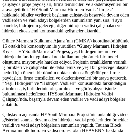
çalıştayda proje paydaşları, firma temsilcileri ve akademisyenleri bir
araya getirildi. ‘HYSouthMarmara Hidrojen Vadisi’ Projesi’
hakkında bilgiler verilerek başlanan çalıştayda başarıyla devam eden
vadilerden ve vadi adayı bölgelerden sunumların yanı sıra, 4 ayrı
panelde; hidrojenin geleceği, diğer hidrojen vadisi çalışmaları ve
hidrojen ekosistemi konusundaki gelişmeler aktarıldı.
Güney Marmara Kalkınma Ajansı’nın (GMKA) koordinatörlüğünde
15 ortaklı bir konsorsiyum ile yürütülen “Güney Marmara Hidrojen
Kıyısı – HYSouthMarmara” Projesi, yeşil hidrojen üretimi ve
hidrojenin farklı uygulamalarda kullanımı için örnek bir model
oluşturma misyonuyla hareket ediyor. Projenin ortaklıkların verimli
iş birlikleri ve çalışmaları ile daha temiz ve yeşil bir geleceğe ulaşma
hedefi için önemli bir dönüm noktası olması öngörülüyor. Proje
paydaşları, firma temsilcileri ve akademisyenleri bir araya getirerek,
“Yeşil Hidrojen” ve “Hidrojen Vadileri” konusundaki farkındalığın
artırılması, iş birliklerinin oluşturulması ve görüş alışverişinde
bulunulması hedeflenen HYSouthMarmara Hidrojen Vadisi
Çalıştayı’nda, başarıyla devam eden vadiler ve vadi adayı bölgeler
anlatıldı.
Çalıştayın açılışında HYSouthMarmara Projesi’nin anlatıldığı video
gösterimi sonrası devam eden hidrojen vadisi projelerinden örnekler
verildi ve vadi adayı bölgelerin sunumları yapıldı. Tatiana Block
Avrupa’nın ilk hidrojen vadisi projesi olan HEAVENN hakkında