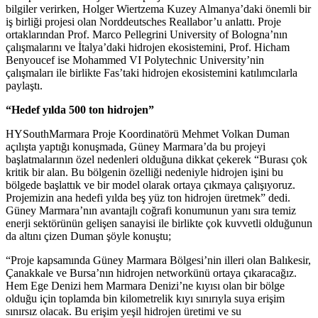
bilgiler verirken, Holger Wiertzema Kuzey Almanya’daki önemli bir
iş birliği projesi olan Norddeutsches Reallabor’u anlattı. Proje
ortaklarından Prof. Marco Pellegrini University of Bologna’nın
çalışmalarını ve İtalya’daki hidrojen ekosistemini, Prof. Hicham
Benyoucef ise Mohammed VI Polytechnic University’nin
çalışmaları ile birlikte Fas’taki hidrojen ekosistemini katılımcılarla
paylaştı.
“Hedef yılda 500 ton hidrojen”
HYSouthMarmara Proje Koordinatörü Mehmet Volkan Duman
açılışta yaptığı konuşmada, Güney Marmara’da bu projeyi
başlatmalarının özel nedenleri olduğuna dikkat çekerek “Burası çok
kritik bir alan. Bu bölgenin özelliği nedeniyle hidrojen işini bu
bölgede başlattık ve bir model olarak ortaya çıkmaya çalışıyoruz.
Projemizin ana hedefi yılda beş yüz ton hidrojen üretmek” dedi.
Güney Marmara’nın avantajlı coğrafi konumunun yanı sıra temiz
enerji sektörünün gelişen sanayisi ile birlikte çok kuvvetli olduğunun
da altını çizen Duman şöyle konuştu;
“Proje kapsamında Güney Marmara Bölgesi’nin illeri olan Balıkesir,
Çanakkale ve Bursa’nın hidrojen networkünü ortaya çıkaracağız.
Hem Ege Denizi hem Marmara Denizi’ne kıyısı olan bir bölge
olduğu için toplamda bin kilometrelik kıyı sınırıyla suya erişim
sınırsız olacak. Bu erişim yeşil hidrojen üretimi ve su