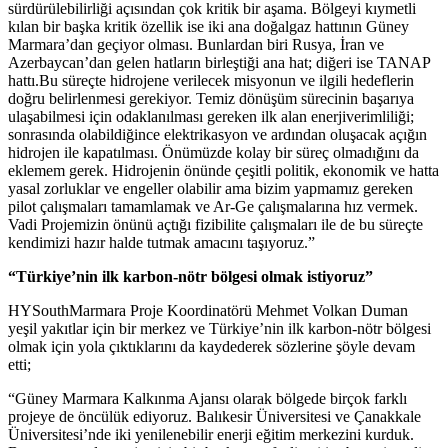
sürdürülebilirliği açısından çok kritik bir aşama. Bölgeyi kıymetli
kılan bir başka kritik özellik ise iki ana doğalgaz hattının Güney
Marmara’dan geçiyor olması. Bunlardan biri Rusya, İran ve
Azerbaycan’dan gelen hatların birleştiği ana hat; diğeri ise TANAP
hattı.Bu süreçte hidrojene verilecek misyonun ve ilgili hedeflerin
doğru belirlenmesi gerekiyor. Temiz dönüşüm sürecinin başarıya
ulaşabilmesi için odaklanılması gereken ilk alan enerjiverimliliği;
sonrasında olabildiğince elektrikasyon ve ardından oluşacak açığın
hidrojen ile kapatılması. Önümüzde kolay bir süreç olmadığını da
eklemem gerek. Hidrojenin önünde çeşitli politik, ekonomik ve hatta
yasal zorluklar ve engeller olabilir ama bizim yapmamız gereken
pilot çalışmaları tamamlamak ve Ar-Ge çalışmalarına hız vermek.
Vadi Projemizin önünü açtığı fizibilite çalışmaları ile de bu süreçte
kendimizi hazır halde tutmak amacını taşıyoruz.”
“Türkiye’nin ilk karbon-nötr bölgesi olmak istiyoruz”
HYSouthMarmara Proje Koordinatörü Mehmet Volkan Duman
yeşil yakıtlar için bir merkez ve Türkiye’nin ilk karbon-nötr bölgesi
olmak için yola çıktıklarını da kaydederek sözlerine şöyle devam
etti;
“Güney Marmara Kalkınma Ajansı olarak bölgede birçok farklı
projeye de öncülük ediyoruz. Balıkesir Üniversitesi ve Çanakkale
Üniversitesi’nde iki yenilenebilir enerji eğitim merkezini kurduk.