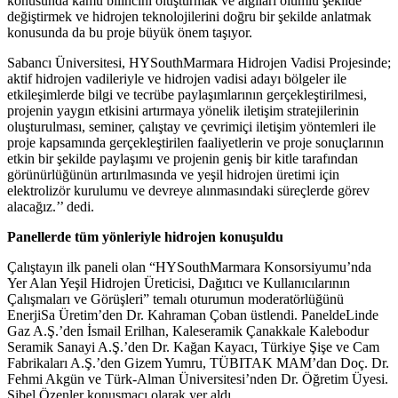
konusunda kamu bilincini oluşturmak ve algıları olumlu şekilde
değiştirmek ve hidrojen teknolojilerini doğru bir şekilde anlatmak
konusunda da bu proje büyük önem taşıyor.
Sabancı Üniversitesi, HYSouthMarmara Hidrojen Vadisi Projesinde;
aktif hidrojen vadileriyle ve hidrojen vadisi adayı bölgeler ile
etkileşimlerde bilgi ve tecrübe paylaşımlarının gerçekleştirilmesi,
projenin yaygın etkisini artırmaya yönelik iletişim stratejilerinin
oluşturulması, seminer, çalıştay ve çevrimiçi iletişim yöntemleri ile
proje kapsamında gerçekleştirilen faaliyetlerin ve proje sonuçlarının
etkin bir şekilde paylaşımı ve projenin geniş bir kitle tarafından
görünürlüğünün artırılmasında ve yeşil hidrojen üretimi için
elektrolizör kurulumu ve devreye alınmasındaki süreçlerde görev
alacağız.’’ dedi.
Panellerde tüm yönleriyle hidrojen konuşuldu
Çalıştayın ilk paneli olan “HYSouthMarmara Konsorsiyumu’nda
Yer Alan Yeşil Hidrojen Üreticisi, Dağıtıcı ve Kullanıcılarının
Çalışmaları ve Görüşleri” temalı oturumun moderatörlüğünü
EnerjiSa Üretim’den Dr. Kahraman Çoban üstlendi. PaneldeLinde
Gaz A.Ş.’den İsmail Erilhan, Kaleseramik Çanakkale Kalebodur
Seramik Sanayi A.Ş.’den Dr. Kağan Kayacı, Türkiye Şişe ve Cam
Fabrikaları A.Ş.’den Gizem Yumru, TÜBITAK MAM’dan Doç. Dr.
Fehmi Akgün ve Türk-Alman Üniversitesi’nden Dr. Öğretim Üyesi.
Sibel Özenler konuşmacı olarak yer aldı.