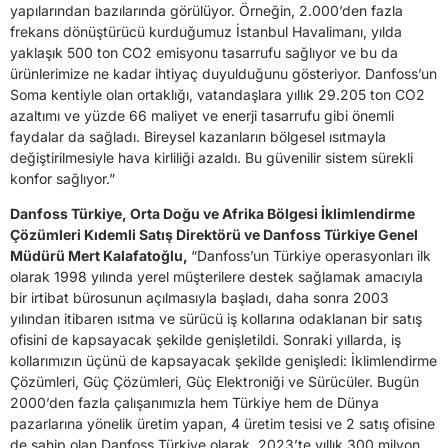
yapılarından bazılarında görülüyor. Örneğin, 2.000’den fazla
frekans dönüştürücü kurduğumuz İstanbul Havalimanı, yılda
yaklaşık 500 ton CO2 emisyonu tasarrufu sağlıyor ve bu da
ürünlerimize ne kadar ihtiyaç duyulduğunu gösteriyor. Danfoss’un
Soma kentiyle olan ortaklığı, vatandaşlara yıllık 29.205 ton CO2
azaltımı ve yüzde 66 maliyet ve enerji tasarrufu gibi önemli
faydalar da sağladı. Bireysel kazanların bölgesel ısıtmayla
değiştirilmesiyle hava kirliliği azaldı. Bu güvenilir sistem sürekli
konfor sağlıyor.”
Danfoss Türkiye, Orta Doğu ve Afrika Bölgesi İklimlendirme
Çözümleri Kıdemli Satış Direktörü ve Danfoss Türkiye Genel
Müdürü Mert Kalafatoğlu,
“Danfoss’un Türkiye operasyonları ilk
olarak 1998 yılında yerel müşterilere destek sağlamak amacıyla
bir irtibat bürosunun açılmasıyla başladı, daha sonra 2003
yılından itibaren ısıtma ve sürücü iş kollarına odaklanan bir satış
ofisini de kapsayacak şekilde genişletildi. Sonraki yıllarda, iş
kollarımızın üçünü de kapsayacak şekilde genişledi: İklimlendirme
Çözümleri, Güç Çözümleri, Güç Elektroniği ve Sürücüler. Bugün
2000’den fazla çalışanımızla hem Türkiye hem de Dünya
pazarlarına yönelik üretim yapan, 4 üretim tesisi ve 2 satış ofisine
de sahip olan Danfoss Türkiye olarak, 2023’te yıllık 300 milyon