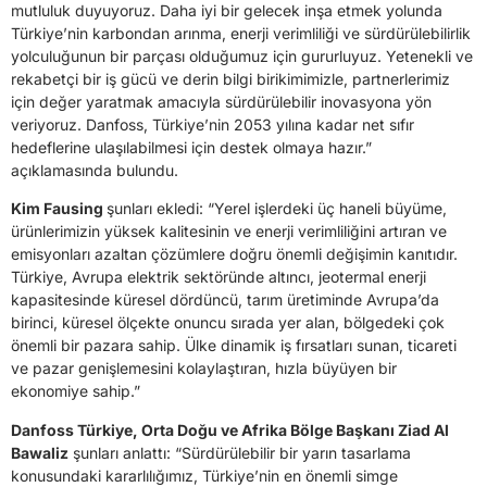
mutluluk duyuyoruz. Daha iyi bir gelecek inşa etmek yolunda
Türkiye’nin karbondan arınma, enerji verimliliği ve sürdürülebilirlik
yolculuğunun bir parçası olduğumuz için gururluyuz. Yetenekli ve
rekabetçi bir iş gücü ve derin bilgi birikimimizle, partnerlerimiz
için değer yaratmak amacıyla sürdürülebilir inovasyona yön
veriyoruz. Danfoss, Türkiye’nin 2053 yılına kadar net sıfır
hedeflerine ulaşılabilmesi için destek olmaya hazır.”
açıklamasında bulundu.
Kim Fausing
şunları ekledi: “Yerel işlerdeki üç haneli büyüme,
ürünlerimizin yüksek kalitesinin ve enerji verimliliğini artıran ve
emisyonları azaltan çözümlere doğru önemli değişimin kanıtıdır.
Türkiye, Avrupa elektrik sektöründe altıncı, jeotermal enerji
kapasitesinde küresel dördüncü, tarım üretiminde Avrupa’da
birinci, küresel ölçekte onuncu sırada yer alan, bölgedeki çok
önemli bir pazara sahip. Ülke dinamik iş fırsatları sunan, ticareti
ve pazar genişlemesini kolaylaştıran, hızla büyüyen bir
ekonomiye sahip.”
Danfoss Türkiye, Orta Doğu ve Afrika Bölge Başkanı Ziad Al
Bawaliz
şunları anlattı: “Sürdürülebilir bir yarın tasarlama
konusundaki kararlılığımız, Türkiye’nin en önemli simge