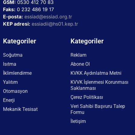
GSM:
0530 412 70 83
Faks:
0 232 486 19 17
E-posta:
essiad@essiad.org.tr
KEP adresi:
essiadii@hs01.kep.tr
Kategoriler
Kategoriler
Soğutma
Reklam
Isıtma
Abone Ol
İklimlendirme
KVKK Aydınlatma Metni
Yalıtım
KVVK İşlenmesi Korunması
Saklanması
Otomasyon
Çerez Politikası
Enerji
Veri Sahibi Başvuru Talep
Mekanik Tesisat
Formu
İletişim