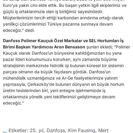
Euro’ya yakın ciro elde ettik. Bu başarı yetkin ilgili ekiplerimiz ve
güçlü iş ortaklarımızla olan iş birliğimiz sayesindedir.
Müşterilerimizin tercih ettiği karbondan arındırma ortağı olarak
yenilikçi çözümlerimizi Türkiye pazarına sunmaya devam
edeceğiz.” dedi.
Danfoss Polimer Kauçuk Özel Markalar ve SEL Hortumları İş
Birimi Başkan Yardımcısı Aron Bensason
şunları ekledi; “Polimer
Kauçuk olarak Danfoss’un bünyesine katıldığımızdan bu yana
pazar lideri konumumuzu korurken, aynı zamanda büyüme
stratejisinin merkezinde hidrolik işi bulunan küresel bir sistemin
parçası olmanın da büyük faydasını gördük. Danfoss’un
mühendislik uzmanlığımıza ve Ar-Ge faaliyetlerimize yatırım
yapmasıyla, Çerkezköy’de bulunan dünyanın en büyük hortum
üretim tesislerinden biri, yeni entegre işletmemizde iş
ortaklarımıza yönelik yeni tekliflerimizi geliştirmeye devam
edeceğiz.”
Etiketler:
25. yıl
,
Danfoss
,
Kim Fausing
,
Mert