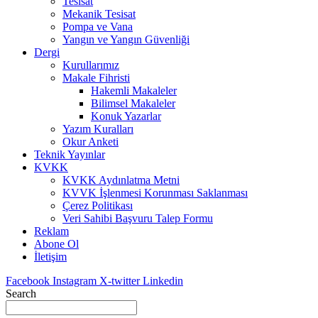
Tesisat
Mekanik Tesisat
Pompa ve Vana
Yangın ve Yangın Güvenliği
Dergi
Kurullarımız
Makale Fihristi
Hakemli Makaleler
Bilimsel Makaleler
Konuk Yazarlar
Yazım Kuralları
Okur Anketi
Teknik Yayınlar
KVKK
KVKK Aydınlatma Metni
KVVK İşlenmesi Korunması Saklanması
Çerez Politikası
Veri Sahibi Başvuru Talep Formu
Reklam
Abone Ol
İletişim
Facebook
Instagram
X-twitter
Linkedin
Search