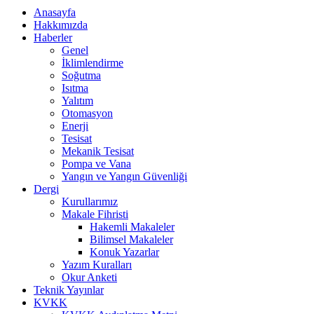
Anasayfa
Hakkımızda
Haberler
Genel
İklimlendirme
Soğutma
Isıtma
Yalıtım
Otomasyon
Enerji
Tesisat
Mekanik Tesisat
Pompa ve Vana
Yangın ve Yangın Güvenliği
Dergi
Kurullarımız
Makale Fihristi
Hakemli Makaleler
Bilimsel Makaleler
Konuk Yazarlar
Yazım Kuralları
Okur Anketi
Teknik Yayınlar
KVKK