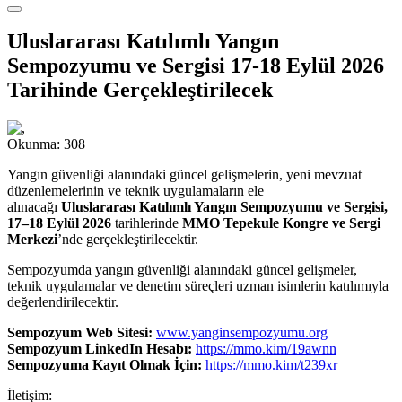
Uluslararası Katılımlı Yangın
Sempozyumu ve Sergisi 17-18 Eylül 2026
Tarihinde Gerçekleştirilecek
Okunma:
308
Yangın güvenliği alanındaki güncel gelişmelerin, yeni mevzuat
düzenlemelerinin ve teknik uygulamaların ele
alınacağı
Uluslararası Katılımlı Yangın Sempozyumu ve Sergisi,
17–18 Eylül 2026
tarihlerinde
MMO Tepekule Kongre ve Sergi
Merkezi
’nde gerçekleştirilecektir.
Sempozyumda yangın güvenliği alanındaki güncel gelişmeler,
teknik uygulamalar ve denetim süreçleri uzman isimlerin katılımıyla
değerlendirilecektir.
Sempozyum Web Sitesi:
www.yanginsempozyumu.org
Sempozyum LinkedIn Hesabı:
https://mmo.kim/19awnn
Sempozyuma Kayıt Olmak İçin:
https://mmo.kim/t239xr
İletişim: