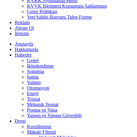
KVKK Aydınlatma Metni
KVVK İşlenmesi Korunması Saklanması
Çerez Politikası
Veri Sahibi Başvuru Talep Formu
Reklam
Abone Ol
İletişim
Anasayfa
Hakkımızda
Haberler
Genel
İklimlendirme
Soğutma
Isıtma
Yalıtım
Otomasyon
Enerji
Tesisat
Mekanik Tesisat
Pompa ve Vana
Yangın ve Yangın Güvenliği
Dergi
Kurullarımız
Makale Fihristi