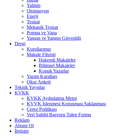
Yalıtım
Otomasyon
Enerji
Tesisat
Mekanik Tesisat
Pompa ve Vana
Yangın ve Yangın Güvenliği
Dergi
Kurullarımız
Makale Fihristi
Hakemli Makaleler
Bilimsel Makaleler
Konuk Yazarlar
Yazım Kuralları
Okur Anketi
Teknik Yayınlar
KVKK
KVKK Aydınlatma Metni
KVVK İşlenmesi Korunması Saklanması
Çerez Politikası
Veri Sahibi Başvuru Talep Formu
Reklam
Abone Ol
İletişim