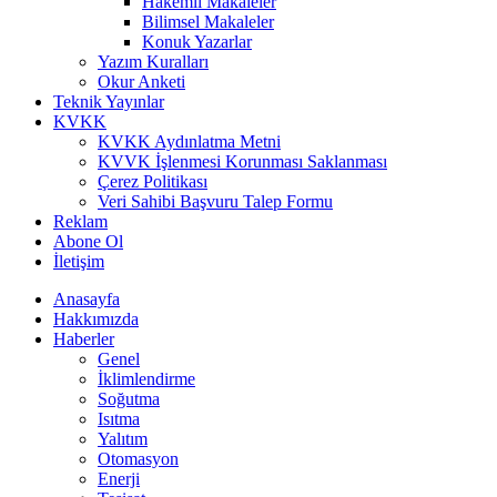
Hakemli Makaleler
Bilimsel Makaleler
Konuk Yazarlar
Yazım Kuralları
Okur Anketi
Teknik Yayınlar
KVKK
KVKK Aydınlatma Metni
KVVK İşlenmesi Korunması Saklanması
Çerez Politikası
Veri Sahibi Başvuru Talep Formu
Reklam
Abone Ol
İletişim
Anasayfa
Hakkımızda
Haberler
Genel
İklimlendirme
Soğutma
Isıtma
Yalıtım
Otomasyon
Enerji