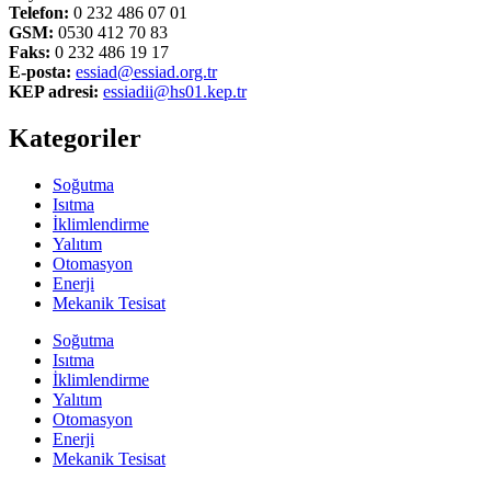
Telefon:
0 232 486 07 01
GSM:
0530 412 70 83
Faks:
0 232 486 19 17
E-posta:
essiad@essiad.org.tr
KEP adresi:
essiadii@hs01.kep.tr
Kategoriler
Soğutma
Isıtma
İklimlendirme
Yalıtım
Otomasyon
Enerji
Mekanik Tesisat
Soğutma
Isıtma
İklimlendirme
Yalıtım
Otomasyon
Enerji
Mekanik Tesisat