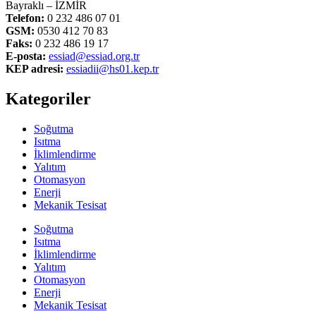
Bayraklı – İZMİR
Telefon:
0 232 486 07 01
GSM:
0530 412 70 83
Faks:
0 232 486 19 17
E-posta:
essiad@essiad.org.tr
KEP adresi:
essiadii@hs01.kep.tr
Kategoriler
Soğutma
Isıtma
İklimlendirme
Yalıtım
Otomasyon
Enerji
Mekanik Tesisat
Soğutma
Isıtma
İklimlendirme
Yalıtım
Otomasyon
Enerji
Mekanik Tesisat