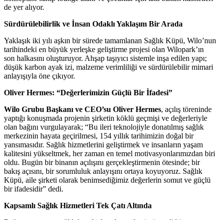
de yer alıyor.
Sürdürülebilirlik ve İnsan Odaklı Yaklaşım Bir Arada
Yaklaşık iki yılı aşkın bir sürede tamamlanan Sağlık Küpü, Wilo’nun
tarihindeki en büyük yerleşke geliştirme projesi olan Wilopark’ın
son halkasını oluşturuyor. Ahşap taşıyıcı sistemle inşa edilen yapı;
düşük karbon ayak izi, malzeme verimliliği ve sürdürülebilir mimari
anlayışıyla öne çıkıyor.
Oliver Hermes: “Değerlerimizin Güçlü Bir İfadesi”
Wilo Grubu Başkanı ve CEO’su Oliver Hermes
, açılış töreninde
yaptığı konuşmada projenin şirketin köklü geçmişi ve değerleriyle
olan bağını vurgulayarak; “Bu ileri teknolojiyle donatılmış sağlık
merkezinin hayata geçirilmesi, 154 yıllık tarihimizin doğal bir
yansımasıdır. Sağlık hizmetlerini geliştirmek ve insanların yaşam
kalitesini yükseltmek, her zaman en temel motivasyonlarımızdan biri
oldu. Bugün bir binanın açılışını gerçekleştirmenin ötesinde; bir
bakış açısını, bir sorumluluk anlayışını ortaya koyuyoruz. Sağlık
Küpü, aile şirketi olarak benimsediğimiz değerlerin somut ve güçlü
bir ifadesidir” dedi.
Kapsamlı Sağlık Hizmetleri Tek Çatı Altında