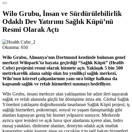
Wilo Grubu, İnsan ve Sürdürülebilirlik
Odaklı Dev Yatırımı Sağlık Küpü’nü
Resmi Olarak Açtı
Okunma:
650
Wilo Grubu, Almanya’nın Dortmund kentinde bulunan genel
merkezi Wilopark’ta hayata geçirdiği “Sağlık Küpü” (Health
Cube) projesini resmi olarak hizmete açtı. Yaklaşık 5 bin 500
metrekarelik alana sahip olan bu yenilikçi sağlık merkezi,
Wilo’nun küresel çalışanlarının yanı sıra bölge halkına da
kapsamlı sağlık ve refah hizmetleri sunmayı hedefliyor.
Wilo Grubu, insanı merkeze alan yaklaşımını bir adım ileri taşıyarak
sağlık ve refah alanında güçlü bir dönüşüme imza attı. Global Sağlık
Yönetimi yaklaşımı doğrultusunda tasarlanan Sağlık Küpü projesi; iş
sağlığı hizmetleri, psikoterapi, sosyal ve yaşam danışmanlığı gibi
alanları kapsayan geniş bir hizmet yelpazesi sunuyor. Merkezde
ayrıca spor tesisleri ve açık hava spor alanlarını içeren alan, hidro
masaj yatakları, dinlenme alanları, deneyim odaklı açık mutfak
konseptine sahip lounge alanı ve çocuklar için tatil bakım hizmetleri