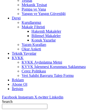
Tesisat
Mekanik Tesisat
Pompa ve Vana
Yangın ve Yangın Güvenliği
Dergi
Kurullarımız
Makale Fihristi
Hakemli Makaleler
Bilimsel Makaleler
Konuk Yazarlar
Yazım Kuralları
Okur Anketi
Teknik Yayınlar
KVKK
KVKK Aydınlatma Metni
KVVK İşlenmesi Korunması Saklanması
Çerez Politikası
Veri Sahibi Başvuru Talep Formu
Reklam
Abone Ol
İletişim
Facebook
Instagram
X-twitter
Linkedin
Search