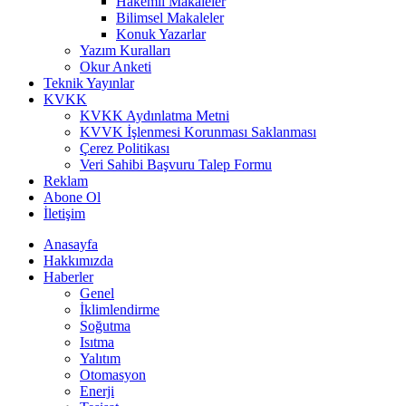
Hakemli Makaleler
Bilimsel Makaleler
Konuk Yazarlar
Yazım Kuralları
Okur Anketi
Teknik Yayınlar
KVKK
KVKK Aydınlatma Metni
KVVK İşlenmesi Korunması Saklanması
Çerez Politikası
Veri Sahibi Başvuru Talep Formu
Reklam
Abone Ol
İletişim
Anasayfa
Hakkımızda
Haberler
Genel
İklimlendirme
Soğutma
Isıtma
Yalıtım
Otomasyon
Enerji