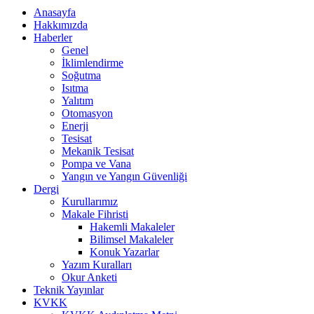
Anasayfa
Hakkımızda
Haberler
Genel
İklimlendirme
Soğutma
Isıtma
Yalıtım
Otomasyon
Enerji
Tesisat
Mekanik Tesisat
Pompa ve Vana
Yangın ve Yangın Güvenliği
Dergi
Kurullarımız
Makale Fihristi
Hakemli Makaleler
Bilimsel Makaleler
Konuk Yazarlar
Yazım Kuralları
Okur Anketi
Teknik Yayınlar
KVKK