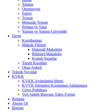
Yalıtım
Otomasyon
Enerji
Tesisat
Mekanik Tesisat
Pompa ve Vana
Yangın ve Yangın Güvenliği
Dergi
Kurullarımız
Makale Fihristi
Hakemli Makaleler
Bilimsel Makaleler
Konuk Yazarlar
Yazım Kuralları
Okur Anketi
Teknik Yayınlar
KVKK
KVKK Aydınlatma Metni
KVVK İşlenmesi Korunması Saklanması
Çerez Politikası
Veri Sahibi Başvuru Talep Formu
Reklam
Abone Ol
İletişim