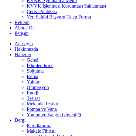
KVKK Aydınlatma Metni
KVVK İşlenmesi Korunması Saklanması
Çerez Politikası
Veri Sahibi Başvuru Talep Formu
Reklam
Abone Ol
İletişim
Anasayfa
Hakkımızda
Haberler
Genel
İklimlendirme
Soğutma
Isıtma
Yalıtım
Otomasyon
Enerji
Tesisat
Mekanik Tesisat
Pompa ve Vana
Yangın ve Yangın Güvenliği
Dergi
Kurullarımız
Makale Fihristi