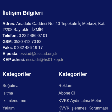
İletişim Bilgileri
Adres:
Anadolu Caddesi No: 40 Tepekule İş Merkezi, Kat:
2/208 Bayraklı – İZMİR
Telefon:
0 232 486 07 01
GSM:
0530 412 70 83
Faks:
0 232 486 19 17
E-posta:
essiad@essiad.org.tr
KEP adresi:
essiadii@hs01.kep.tr
Kategoriler
Kategoriler
Soğutma
Reklam
Isıtma
Abone Ol
İklimlendirme
KVKK Aydınlatma Metni
Yalıtım
KVVK İşlenmesi Korunması