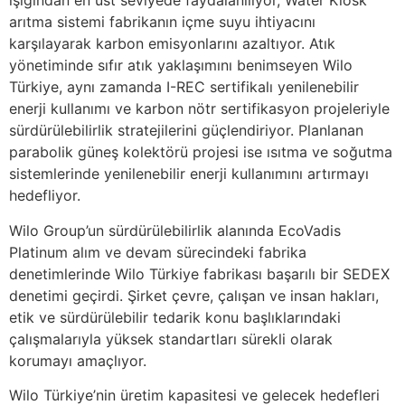
ışığından en üst seviyede faydalanılıyor, Water Kiosk
arıtma sistemi fabrikanın içme suyu ihtiyacını
karşılayarak karbon emisyonlarını azaltıyor. Atık
yönetiminde sıfır atık yaklaşımını benimseyen Wilo
Türkiye, aynı zamanda I-REC sertifikalı yenilenebilir
enerji kullanımı ve karbon nötr sertifikasyon projeleriyle
sürdürülebilirlik stratejilerini güçlendiriyor. Planlanan
parabolik güneş kolektörü projesi ise ısıtma ve soğutma
sistemlerinde yenilenebilir enerji kullanımını artırmayı
hedefliyor.
Wilo Group’un sürdürülebilirlik alanında EcoVadis
Platinum alım ve devam sürecindeki fabrika
denetimlerinde Wilo Türkiye fabrikası başarılı bir SEDEX
denetimi geçirdi. Şirket çevre, çalışan ve insan hakları,
etik ve sürdürülebilir tedarik konu başlıklarındaki
çalışmalarıyla yüksek standartları sürekli olarak
korumayı amaçlıyor.
Wilo Türkiye’nin üretim kapasitesi ve gelecek hedefleri