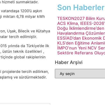
m hizmeti sunmaktadır.
Son Haberler
n vatandaşa 1200’ü aşkın
ji miktarı 6,78 milyar kWh
TESKON2027 Bilim Kurulu
ACS Klima, IEEES-2026’
Doğu İklimlendirme’den 
yon, Uşak, Bilecik ve Kütahya
Havalandırma Çözümler
alar tercih edilmiştir.
ESSİAD’dan Ekonomik Da
KLS’den Eğitime Anlaml
2015 yılında da Türkiye’de ilk
İMPO’nun Yeni NCV Serisi
üstün teknik özellikleri ,
Sektöre Referans Oluy
urtiçinde global rakiplerinin
Haber Arşivi
i projelerde tercih edilirken,
şlamış ve sürdürmektedir.