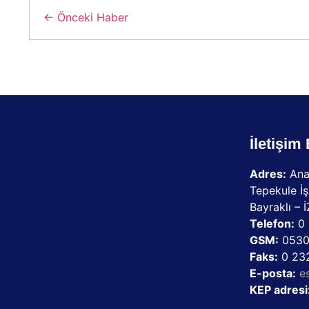
← Önceki Haber
İletişim 
Adres:
Ana
Tepekule İş
Bayraklı – 
Telefon:
0 
GSM:
0530
Faks:
0 232
E-posta:
e
KEP adresi