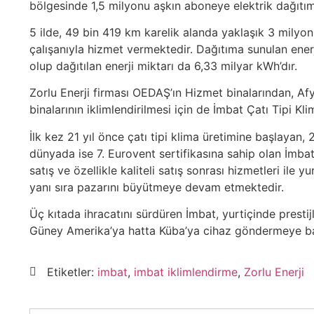
bölgesinde 1,5 milyonu aşkın aboneye elektrik dağıtı
5 ilde, 49 bin 419 km karelik alanda yaklaşık 3 milyo
çalışanıyla hizmet vermektedir. Dağıtıma sunulan ener
olup dağıtılan enerji miktarı da 6,33 milyar kWh’dır.
Zorlu Enerji firması OEDAŞ’ın Hizmet binalarından, Af
binalarının iklimlendirilmesi için de İmbat Çatı Tipi Klim
İlk kez 21 yıl önce çatı tipi klima üretimine başlayan, 
dünyada ise 7. Eurovent sertifikasına sahip olan İmbat, 
satış ve özellikle kaliteli satış sonrası hizmetleri ile y
yanı sıra pazarını büyütmeye devam etmektedir.
Üç kıtada ihracatını sürdüren İmbat, yurtiçinde prestijl
Güney Amerika’ya hatta Küba’ya cihaz göndermeye ba
Etiketler:
imbat
,
imbat iklimlendirme
,
Zorlu Enerji