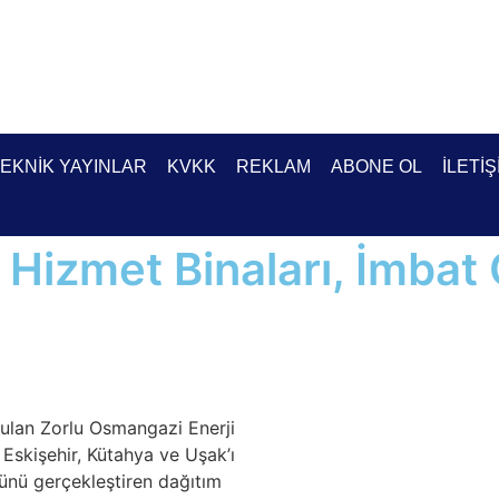
EKNIK YAYINLAR
KVKK
REKLAM
ABONE OL
İLETIŞ
Hizmet Binaları, İmbat Ç
urulan Zorlu Osmangazi Enerji
 Eskişehir, Kütahya ve Uşak’ı
’ünü gerçekleştiren dağıtım