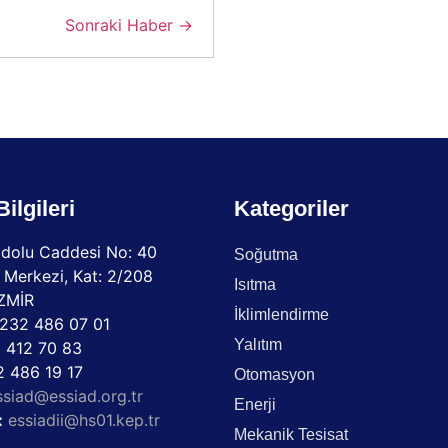
Sonraki Haber →
Bilgileri
Kategoriler
dolu Caddesi No: 40
Soğutma
 Merkezi, Kat: 2/208
Isıtma
İZMİR
İklimlendirme
232 486 07 01
Yalıtım
 412 70 83
 486 19 17
Otomasyon
ssiad@essiad.org.tr
Enerji
:
essiadii@hs01.kep.tr
Mekanik Tesisat