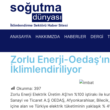
İklimlendirme Sektörü Haber Sitesi
ANASAYFA
HAKKIMIZDA
HABERLER
DERGI
T
Zorlu Enerji-Oedaş’ın 
İklimlendiriliyor
Okunma:
397
Zorlu Enerji Elektrik Üretim AŞ’nın %100 iştirakı ile k
Sanayi ve Ticaret A.Ş OEDAŞ, Afyonkarahisar, Bilecik,
içine alan ve Türkiye elektrik tüketiminin yaklaşık % 4