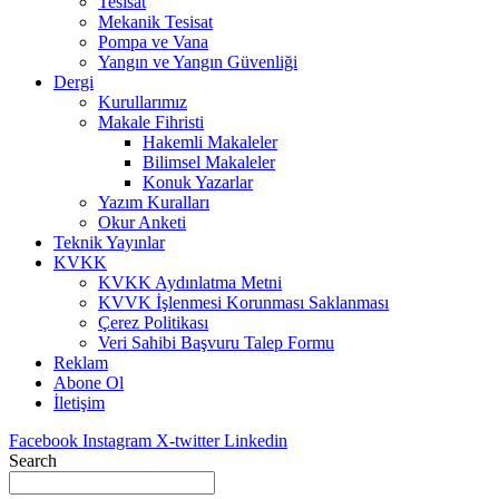
Tesisat
Mekanik Tesisat
Pompa ve Vana
Yangın ve Yangın Güvenliği
Dergi
Kurullarımız
Makale Fihristi
Hakemli Makaleler
Bilimsel Makaleler
Konuk Yazarlar
Yazım Kuralları
Okur Anketi
Teknik Yayınlar
KVKK
KVKK Aydınlatma Metni
KVVK İşlenmesi Korunması Saklanması
Çerez Politikası
Veri Sahibi Başvuru Talep Formu
Reklam
Abone Ol
İletişim
Facebook
Instagram
X-twitter
Linkedin
Search