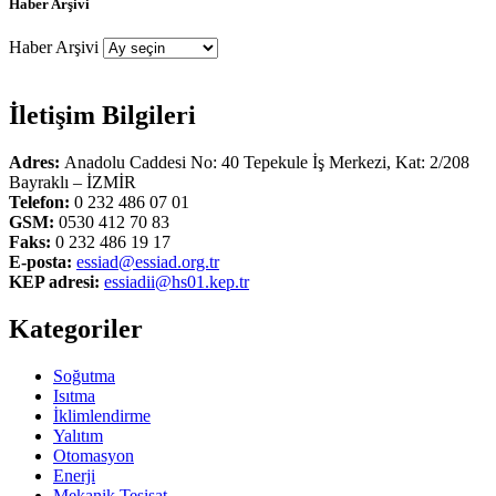
Haber Arşivi
Haber Arşivi
İletişim Bilgileri
Adres:
Anadolu Caddesi No: 40 Tepekule İş Merkezi, Kat: 2/208
Bayraklı – İZMİR
Telefon:
0 232 486 07 01
GSM:
0530 412 70 83
Faks:
0 232 486 19 17
E-posta:
essiad@essiad.org.tr
KEP adresi:
essiadii@hs01.kep.tr
Kategoriler
Soğutma
Isıtma
İklimlendirme
Yalıtım
Otomasyon
Enerji
Mekanik Tesisat