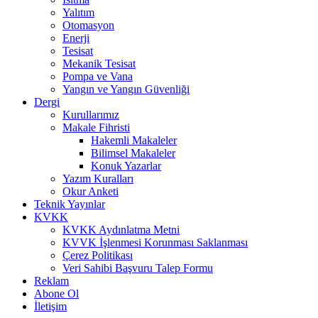
Yalıtım
Otomasyon
Enerji
Tesisat
Mekanik Tesisat
Pompa ve Vana
Yangın ve Yangın Güvenliği
Dergi
Kurullarımız
Makale Fihristi
Hakemli Makaleler
Bilimsel Makaleler
Konuk Yazarlar
Yazım Kuralları
Okur Anketi
Teknik Yayınlar
KVKK
KVKK Aydınlatma Metni
KVVK İşlenmesi Korunması Saklanması
Çerez Politikası
Veri Sahibi Başvuru Talep Formu
Reklam
Abone Ol
İletişim