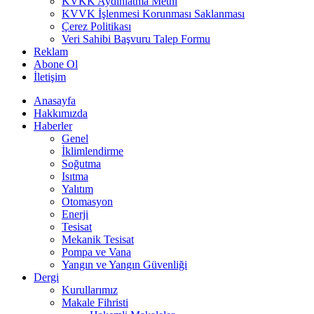
KVKK Aydınlatma Metni
KVVK İşlenmesi Korunması Saklanması
Çerez Politikası
Veri Sahibi Başvuru Talep Formu
Reklam
Abone Ol
İletişim
Anasayfa
Hakkımızda
Haberler
Genel
İklimlendirme
Soğutma
Isıtma
Yalıtım
Otomasyon
Enerji
Tesisat
Mekanik Tesisat
Pompa ve Vana
Yangın ve Yangın Güvenliği
Dergi
Kurullarımız
Makale Fihristi