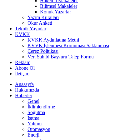
Hakemli Makaleler
Bilimsel Makaleler
Konuk Yazarlar
Yazım Kuralları
Okur Anketi
Teknik Yayınlar
KVKK
KVKK Aydınlatma Metni
KVVK İşlenmesi Korunması Saklanması
Çerez Politikası
Veri Sahibi Başvuru Talep Formu
Reklam
Abone Ol
İletişim
Anasayfa
Hakkımızda
Haberler
Genel
İklimlendirme
Soğutma
Isıtma
Yalıtım
Otomasyon
Enerji