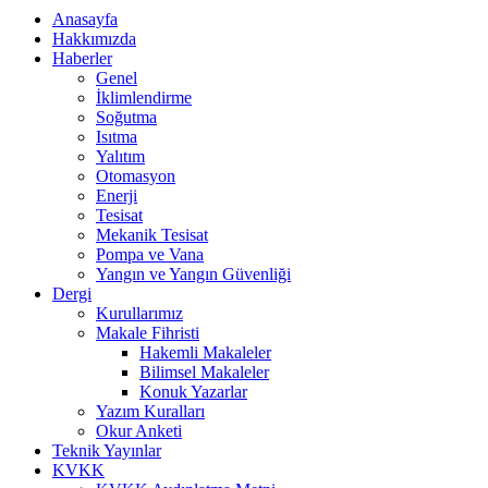
Anasayfa
Hakkımızda
Haberler
Genel
İklimlendirme
Soğutma
Isıtma
Yalıtım
Otomasyon
Enerji
Tesisat
Mekanik Tesisat
Pompa ve Vana
Yangın ve Yangın Güvenliği
Dergi
Kurullarımız
Makale Fihristi
Hakemli Makaleler
Bilimsel Makaleler
Konuk Yazarlar
Yazım Kuralları
Okur Anketi
Teknik Yayınlar
KVKK