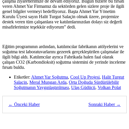
çalışma ziyaretlerimize de devam ediyoruz. Bugün bizlere bu fırsatı
veren Ahmet Yar Firmamız da sektörden gelen sizlere proje ile ilgili
genel bilgiler vermeyi hedefliyoruz. Başta Ahmet Yar Yönetim
Kurulu Üyesi sayın Halit Turgut Salaçin olmak üzere, projemize
destek veren tüm çalışanlara ve katılımlarınızdan dolayı siz değerli
misafirlerimize teşekkür ediyorum” dedi.
Eğitim programının ardından, katılımcılar fabrikanın atölyelerini ve
soğutma test laboratuvarlarını gezerek gerçekleştirilen çalışmalar ile
ilgili bilgi aldı. Katılımcılar ayrıca Fabrikada halen faal olarak
çalışan CO2 (Karbondioksit) soğutma sistemini de yerinde inceleme
fırsatı buldu.
Etiketler:
Ahmet Yar Soğutma
,
Cool Up Projesi
,
Halit Turgut
Salaçin
,
Meral Mungan Arda
,
Orta Doğuda Sürdürülebilir
Soğutmanın Yaygınlaştırılması
,
Ulaş Güdücü
,
Volkan Polat
← Önceki Haber
Sonraki Haber →