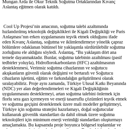
Mungan Arda ile Okur Teknik Soğutma Ortaklarından Kıvanç
Aslantaş eğitmen olarak katıldı.
Cool Up Projesi’nin amacının, soğutma talebi azaltımında
hızlandırılmış teknolojik değişiklikleri ile Kigali Değişikliği ve Paris
Anlaşması’nın erken uygulamasını teşvik etmek olduğunu ifade
eden Kıvanç Aslantaş, soğutma ve iklimlendirmeye yönelik çapraz
bölümlere odaklanan bütünsel bir yaklaşımla sürdürülebilir soğutma
zorluğunu ele aldığını söyledi. Aslantaş, “Bu yaklaşım dört ana
temele dayanmaktadır. Bunlar, soğutma talebinin azaltılması (pasif
tedbirler yoluyla), Hidroflorokarbonların (HFC) azaltılmasının
desteklenmesi, Verimsiz soğutma cihazlarının ve soğutucu
akışkanların güvenli olarak değişimi ve bertarafı ve Soğutucu
cihazların işletimi, eğitim ve farkındalığın geliştirilmesi olarak
sıralayabiliriz. Proje aynı zamanda, Türkiye Ulusal Katkı Beyanında
(NDC) yer alan değerlendirmeleri ve Kigali Değişikliğinin
uygulanmasını desteklemeyi, artan soğutma talebini önlemek için
florlu sera gazı içermeyen ve enerji tasarruflu çözümleri teşvik etmek
ve soğutma geçişini desteklemek üzere mali modeller geliştirmeyi,
Türkiye için soğutma stratejisi hazırlamayı, doğal soğutucular
kullanarak güvenlik standartları da dahil olmak üzere soğutma
teknolojileri için minimum enerji verimliği standartları oluşturmayı
amaçlamakta. Bu kapsamda proje boyunca bölgesel toplantılar ve