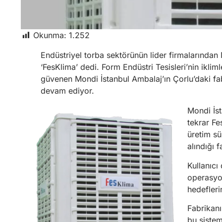
Okunma:
1.252
Endüstriyel torba sektörünün lider firmalarından
‘FesKlima’ dedi. Form Endüstri Tesisleri’nin ikl
güvenen Mondi İstanbul Ambalaj’ın Çorlu’daki fab
devam ediyor.
Mondi İst
tekrar Fe
üretim sü
alındığı 
Kullanıcı
operasyon
hedefleri
Fabrikanı
bu sistem