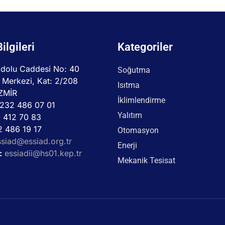
Bilgileri
Kategoriler
dolu Caddesi No: 40
Soğutma
 Merkezi, Kat: 2/208
Isıtma
İZMİR
İklimlendirme
232 486 07 01
Yalıtım
 412 70 83
 486 19 17
Otomasyon
ssiad@essiad.org.tr
Enerji
:
essiadii@hs01.kep.tr
Mekanik Tesisat