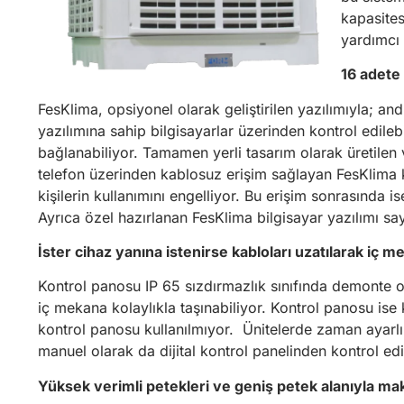
kapasites
yardımcı 
16 adete 
FesKlima, opsiyonel olarak geliştirilen yazılımıyla; an
yazılımına sahip bilgisayarlar üzerinden kontrol edi
bağlanabiliyor. Tamamen yerli tasarım olarak üretilen
telefon üzerinden kablosuz erişim sağlayan FesKlima
kişilerin kullanımını engelliyor. Bu erişim sonrasında i
Ayrıca özel hazırlanan FesKlima bilgisayar yazılımı sa
İster cihaz yanına istenirse kabloları uzatılarak iç me
Kontrol panosu IP 65 sızdırmazlık sınıfında demonte ol
iç mekana kolaylıkla taşınabiliyor. Kontrol panosu ise 
kontrol panosu kullanılmıyor. Ünitelerde zaman ayarl
manuel olarak da dijital kontrol panelinden kontrol edil
Yüksek verimli petekleri ve geniş petek alanıyla m