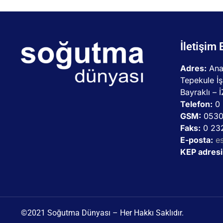
İletişim 
Adres:
Ana
Tepekule İş
Bayraklı – 
Telefon:
0 
GSM:
0530
Faks:
0 232
E-posta:
e
KEP adresi
©2021 Soğutma Dünyası – Her Hakkı Saklıdır.