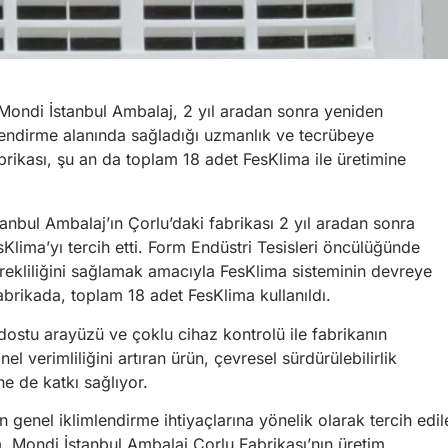
 Mondi İstanbul Ambalaj, 2 yıl aradan sonra yeniden
imlendirme alanında sağladığı uzmanlık ve tecrübeye
rikası, şu an da toplam 18 adet FesKlima ile üretimine
anbul Ambalaj’ın Çorlu’daki fabrikası 2 yıl aradan sonra
sKlima’yı tercih etti. Form Endüstri Tesisleri öncülüğünde
rekliliğini sağlamak amacıyla FesKlima sisteminin devreye
fabrikada, toplam 18 adet FesKlima kullanıldı.
 dostu arayüzü ve çoklu cihaz kontrolü ile fabrikanın
el verimliliğini artıran ürün, çevresel sürdürülebilirlik
ne de katkı sağlıyor.
n genel iklimlendirme ihtiyaçlarına yönelik olarak tercih edil
, Mondi İstanbul Ambalaj Çorlu Fabrikası’nın üretim