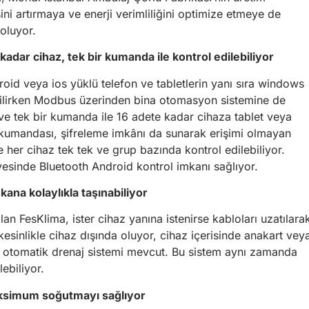
ini artırmaya ve enerji verimliliğini optimize etmeye de
oluyor.
kadar cihaz, tek bir kumanda ile kontrol edilebiliyor
droid veya ios yüklü telefon ve tabletlerin yanı sıra windows
lebilirken Modbus üzerinden bina otomasyon sistemine de
 ve tek bir kumanda ile 16 adete kadar cihaza tablet veya
 kumandası, şifreleme imkânı da sunarak erişimi olmayan
se her cihaz tek tek ve grup bazında kontrol edilebiliyor.
yesinde Bluetooth Android kontrol imkanı sağlıyor.
kana kolaylıkla taşınabiliyor
an FesKlima, ister cihaz yanına istenirse kabloları uzatılara
kesinlikle cihaz dışında oluyor, cihaz içerisinde anakart vey
ı otomatik drenaj sistemi mevcut. Bu sistem aynı zamanda
ebiliyor.
aksimum soğutmayı sağlıyor