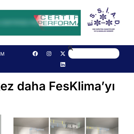
IM
kez daha FesKlima’yı