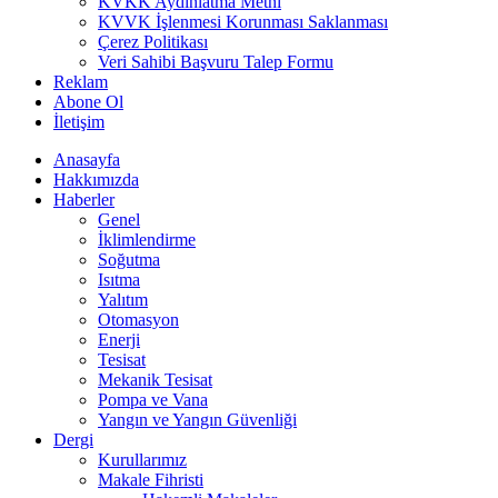
KVKK Aydınlatma Metni
KVVK İşlenmesi Korunması Saklanması
Çerez Politikası
Veri Sahibi Başvuru Talep Formu
Reklam
Abone Ol
İletişim
Anasayfa
Hakkımızda
Haberler
Genel
İklimlendirme
Soğutma
Isıtma
Yalıtım
Otomasyon
Enerji
Tesisat
Mekanik Tesisat
Pompa ve Vana
Yangın ve Yangın Güvenliği
Dergi
Kurullarımız
Makale Fihristi