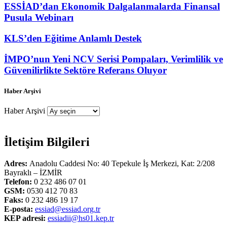
ESSİAD’dan Ekonomik Dalgalanmalarda Finansal
Pusula Webinarı
KLS’den Eğitime Anlamlı Destek
İMPO’nun Yeni NCV Serisi Pompaları, Verimlilik ve
Güvenilirlikte Sektöre Referans Oluyor
Haber Arşivi
Haber Arşivi
İletişim Bilgileri
Adres:
Anadolu Caddesi No: 40 Tepekule İş Merkezi, Kat: 2/208
Bayraklı – İZMİR
Telefon:
0 232 486 07 01
GSM:
0530 412 70 83
Faks:
0 232 486 19 17
E-posta:
essiad@essiad.org.tr
KEP adresi:
essiadii@hs01.kep.tr