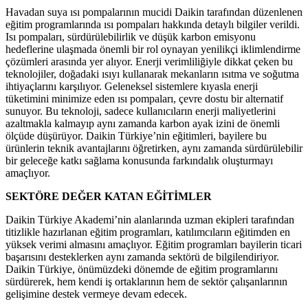
Havadan suya ısı pompalarının mucidi Daikin tarafından düzenlenen
eğitim programlarında ısı pompaları hakkında detaylı bilgiler verildi.
Isı pompaları, sürdürülebilirlik ve düşük karbon emisyonu
hedeflerine ulaşmada önemli bir rol oynayan yenilikçi iklimlendirme
çözümleri arasında yer alıyor. Enerji verimliliğiyle dikkat çeken bu
teknolojiler, doğadaki ısıyı kullanarak mekanların ısıtma ve soğutma
ihtiyaçlarını karşılıyor. Geleneksel sistemlere kıyasla enerji
tüketimini minimize eden ısı pompaları, çevre dostu bir alternatif
sunuyor. Bu teknoloji, sadece kullanıcıların enerji maliyetlerini
azaltmakla kalmayıp aynı zamanda karbon ayak izini de önemli
ölçüde düşürüyor. Daikin Türkiye’nin eğitimleri, bayilere bu
ürünlerin teknik avantajlarını öğretirken, aynı zamanda sürdürülebilir
bir geleceğe katkı sağlama konusunda farkındalık oluşturmayı
amaçlıyor.
SEKTÖRE DEĞER KATAN EĞİTİMLER
Daikin Türkiye Akademi’nin alanlarında uzman ekipleri tarafından
titizlikle hazırlanan eğitim programları, katılımcıların eğitimden en
yüksek verimi almasını amaçlıyor. Eğitim programları bayilerin ticari
başarısını desteklerken aynı zamanda sektörü de bilgilendiriyor.
Daikin Türkiye, önümüzdeki dönemde de eğitim programlarını
sürdürerek, hem kendi iş ortaklarının hem de sektör çalışanlarının
gelişimine destek vermeye devam edecek.