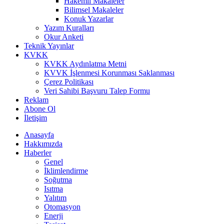
Hakemli Makaleler
Bilimsel Makaleler
Konuk Yazarlar
Yazım Kuralları
Okur Anketi
Teknik Yayınlar
KVKK
KVKK Aydınlatma Metni
KVVK İşlenmesi Korunması Saklanması
Çerez Politikası
Veri Sahibi Başvuru Talep Formu
Reklam
Abone Ol
İletişim
Anasayfa
Hakkımızda
Haberler
Genel
İklimlendirme
Soğutma
Isıtma
Yalıtım
Otomasyon
Enerji