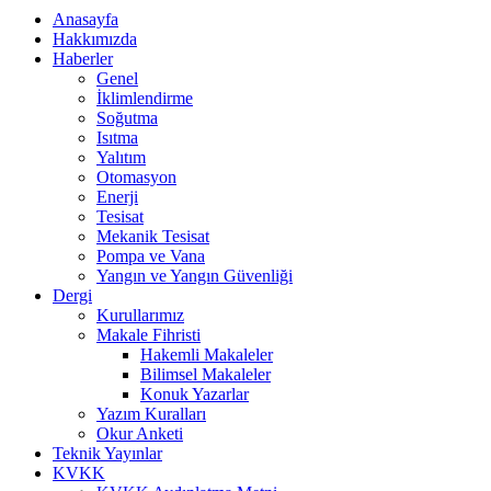
Anasayfa
Hakkımızda
Haberler
Genel
İklimlendirme
Soğutma
Isıtma
Yalıtım
Otomasyon
Enerji
Tesisat
Mekanik Tesisat
Pompa ve Vana
Yangın ve Yangın Güvenliği
Dergi
Kurullarımız
Makale Fihristi
Hakemli Makaleler
Bilimsel Makaleler
Konuk Yazarlar
Yazım Kuralları
Okur Anketi
Teknik Yayınlar
KVKK