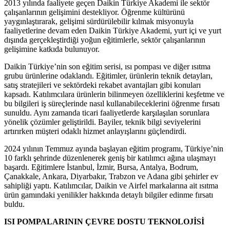
2013 yılında faaliyete geçen Daikin Türkiye Akademi ile sektör
çalışanlarının gelişimini destekliyor. Öğrenme kültürünü
yaygınlaştırarak, gelişimi sürdürülebilir kılmak misyonuyla
faaliyetlerine devam eden Daikin Türkiye Akademi, yurt içi ve yurt
dışında gerçekleştirdiği yoğun eğitimlerle, sektör çalışanlarının
gelişimine katkıda bulunuyor.
Daikin Türkiye’nin son eğitim serisi, ısı pompası ve diğer ısıtma
grubu ürünlerine odaklandı. Eğitimler, ürünlerin teknik detayları,
satış stratejileri ve sektördeki rekabet avantajları gibi konuları
kapsadı. Katılımcılara ürünlerin bilinmeyen özelliklerini keşfetme ve
bu bilgileri iş süreçlerinde nasıl kullanabileceklerini öğrenme fırsatı
sunuldu. Aynı zamanda ticari faaliyetlerde karşılaşılan sorunlara
yönelik çözümler geliştirildi. Bayiler, teknik bilgi seviyelerini
artırırken müşteri odaklı hizmet anlayışlarını güçlendirdi.
2024 yılının Temmuz ayında başlayan eğitim programı, Türkiye’nin
10 farklı şehrinde düzenlenerek geniş bir katılımcı ağına ulaşmayı
başardı. Eğitimlere İstanbul, İzmir, Bursa, Antalya, Bodrum,
Çanakkale, Ankara, Diyarbakır, Trabzon ve Adana gibi şehirler ev
sahipliği yaptı. Katılımcılar, Daikin ve Airfel markalarına ait ısıtma
ürün gamındaki yenilikler hakkında detaylı bilgiler edinme fırsatı
buldu.
ISI POMPALARININ ÇEVRE DOSTU TEKNOLOJİSİ