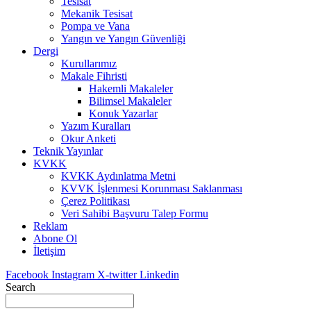
Tesisat
Mekanik Tesisat
Pompa ve Vana
Yangın ve Yangın Güvenliği
Dergi
Kurullarımız
Makale Fihristi
Hakemli Makaleler
Bilimsel Makaleler
Konuk Yazarlar
Yazım Kuralları
Okur Anketi
Teknik Yayınlar
KVKK
KVKK Aydınlatma Metni
KVVK İşlenmesi Korunması Saklanması
Çerez Politikası
Veri Sahibi Başvuru Talep Formu
Reklam
Abone Ol
İletişim
Facebook
Instagram
X-twitter
Linkedin
Search