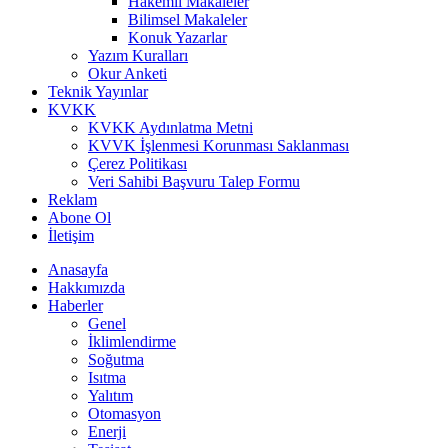
Hakemli Makaleler
Bilimsel Makaleler
Konuk Yazarlar
Yazım Kuralları
Okur Anketi
Teknik Yayınlar
KVKK
KVKK Aydınlatma Metni
KVVK İşlenmesi Korunması Saklanması
Çerez Politikası
Veri Sahibi Başvuru Talep Formu
Reklam
Abone Ol
İletişim
Anasayfa
Hakkımızda
Haberler
Genel
İklimlendirme
Soğutma
Isıtma
Yalıtım
Otomasyon
Enerji