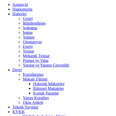
Anasayfa
Hakkımızda
Haberler
Genel
İklimlendirme
Soğutma
Isıtma
Yalıtım
Otomasyon
Enerji
Tesisat
Mekanik Tesisat
Pompa ve Vana
Yangın ve Yangın Güvenliği
Dergi
Kurullarımız
Makale Fihristi
Hakemli Makaleler
Bilimsel Makaleler
Konuk Yazarlar
Yazım Kuralları
Okur Anketi
Teknik Yayınlar
KVKK