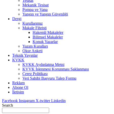
Tesisat
Mekanik Tesisat
Pompa ve Vana
Yangın ve Yangın Güvenliği
Dergi
Kurullarımız
Makale Fihristi
Hakemli Makaleler
Bilimsel Makaleler
Konuk Yazarlar
Yazım Kuralları
Okur Anketi
Teknik Yayınlar
KVKK
KVKK Aydınlatma Metni
KVVK İşlenmesi Korunması Saklanması
Çerez Politikası
Veri Sahibi Başvuru Talep Formu
Reklam
Abone Ol
İletişim
Facebook
Instagram
X-twitter
Linkedin
Search