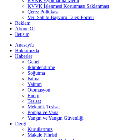
KVKK Aydınlatma Metni
KVVK İşlenmesi Korunması Saklanması
Çerez Politikası
Veri Sahibi Başvuru Talep Formu
Reklam
Abone Ol
İletişim
Anasayfa
Hakkımızda
Haberler
Genel
İklimlendirme
Soğutma
Isıtma
Yalıtım
Otomasyon
Enerji
Tesisat
Mekanik Tesisat
Pompa ve Vana
Yangın ve Yangın Güvenliği
Dergi
Kurullarımız
Makale Fihristi