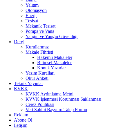
Yalıtım
Otomasyon
Enerji
Tesisat
Mekanik Tesisat
Pompa ve Vana
Yangın ve Yangın Güvenliği
Dergi
Kurullarımız
Makale Fihristi
Hakemli Makaleler
Bilimsel Makaleler
Konuk Yazarlar
Yazım Kuralları
Okur Anketi
Teknik Yayınlar
KVKK
KVKK Aydınlatma Metni
KVVK İşlenmesi Korunması Saklanması
Çerez Politikası
Veri Sahibi Başvuru Talep Formu
Reklam
Abone Ol
İletişim