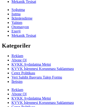
Mekanik Tesisat
Soğutma
Isıtma
İklimlendirme
Yalıtım
Otomasyon
Enerji
Mekanik Tesisat
Kategoriler
Reklam
Abone Ol
KVKK Aydınlatma Metni
KVVK İşlenmesi Korunması Saklanması
Çerez Politikası
Veri Sahibi Başvuru Talep Formu
İletişim
Reklam
Abone Ol
KVKK Aydınlatma Metni
KVVK İşlenmesi Korunması Saklanması
Çerez Politikası