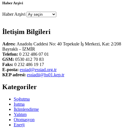
Haber Arşivi
Haber Arşivi
İletişim Bilgileri
Adres:
Anadolu Caddesi No: 40 Tepekule İş Merkezi, Kat: 2/208
Bayraklı – İZMİR
Telefon:
0 232 486 07 01
GSM:
0530 412 70 83
Faks:
0 232 486 19 17
E-posta:
essiad@essiad.org.tr
KEP adresi:
essiadii@hs01.kep.tr
Kategoriler
Soğutma
Isıtma
İklimlendirme
Yalıtım
Otomasyon
Enerji