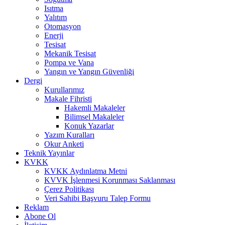
Isıtma
Yalıtım
Otomasyon
Enerji
Tesisat
Mekanik Tesisat
Pompa ve Vana
Yangın ve Yangın Güvenliği
Dergi
Kurullarımız
Makale Fihristi
Hakemli Makaleler
Bilimsel Makaleler
Konuk Yazarlar
Yazım Kuralları
Okur Anketi
Teknik Yayınlar
KVKK
KVKK Aydınlatma Metni
KVVK İşlenmesi Korunması Saklanması
Çerez Politikası
Veri Sahibi Başvuru Talep Formu
Reklam
Abone Ol