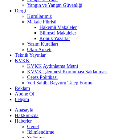
Yangın ve Yangın Güvenliği
Dergi
Kurullarımız
Makale Fihristi
Hakemli Makaleler
Bilimsel Makaleler
Konuk Yazarlar
Yazım Kuralları
Okur Anketi
Teknik Yayınlar
KVKK
KVKK Aydınlatma Metni
KVVK İşlenmesi Korunması Saklanması
Çerez Politikası
Veri Sahibi Başvuru Talep Formu
Reklam
Abone Ol
İletişim
Anasayfa
Hakkımızda
Haberler
Genel
İklimlendirme
Soğutma