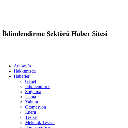
İklimlendirme Sektörü Haber Sitesi
Anasayfa
Hakkımızda
Haberler
Genel
İklimlendirme
Soğutma
Isıtma
Yalıtım
Otomasyon
Enerji
Tesisat
Mekanik Tesisat
Pompa ve Vana