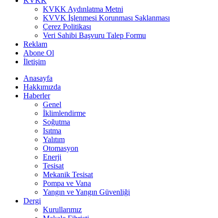
KVKK
KVKK Aydınlatma Metni
KVVK İşlenmesi Korunması Saklanması
Çerez Politikası
Veri Sahibi Başvuru Talep Formu
Reklam
Abone Ol
İletişim
Anasayfa
Hakkımızda
Haberler
Genel
İklimlendirme
Soğutma
Isıtma
Yalıtım
Otomasyon
Enerji
Tesisat
Mekanik Tesisat
Pompa ve Vana
Yangın ve Yangın Güvenliği
Dergi
Kurullarımız