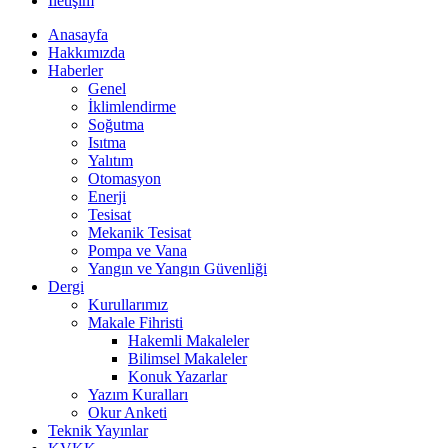
İletişim
Anasayfa
Hakkımızda
Haberler
Genel
İklimlendirme
Soğutma
Isıtma
Yalıtım
Otomasyon
Enerji
Tesisat
Mekanik Tesisat
Pompa ve Vana
Yangın ve Yangın Güvenliği
Dergi
Kurullarımız
Makale Fihristi
Hakemli Makaleler
Bilimsel Makaleler
Konuk Yazarlar
Yazım Kuralları
Okur Anketi
Teknik Yayınlar