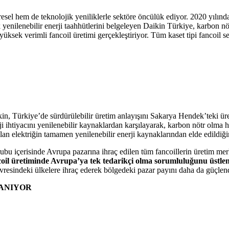
l hem de teknolojik yeniliklerle sektöre öncülük ediyor. 2020 yılında ilk
k yenilenebilir enerji taahhütlerini belgeleyen Daikin Türkiye, karbon n
üksek verimli fancoil üretimi gerçekleştiriyor. Tüm kaset tipi fancoil s
kin, Türkiye’de sürdürülebilir üretim anlayışını Sakarya Hendek’teki ür
i ihtiyacını yenilenebilir kaynaklardan karşılayarak, karbon nötr olma
ılan elektriğin tamamen yenilenebilir enerji kaynaklarından elde edildiği
Grubu içerisinde Avrupa pazarına ihraç edilen tüm fancoillerin üretim m
fancoil üretiminde Avrupa’ya tek tedarikçi olma sorumluluğunu üstlen
çevresindeki ülkelere ihraç ederek bölgedeki pazar payını daha da güçlend
LANIYOR