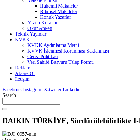
Makale Fihristi
Hakemli Makaleler
Bilimsel Makaleler
Konuk Yazarlar
Yazım Kuralları
Okur Anketi
Teknik Yayınlar
KVKK
KVKK Aydınlatma Metni
KVVK İşlenmesi Korunması Saklanması
Çerez Politikası
Veri Sahibi Başvuru Talep Formu
Reklam
Abone Ol
İletişim
Facebook
Instagram
X-twitter
Linkedin
Search
DAIKIN TÜRKİYE, Sürdürülebilirlikte I-R
Okunma:
328