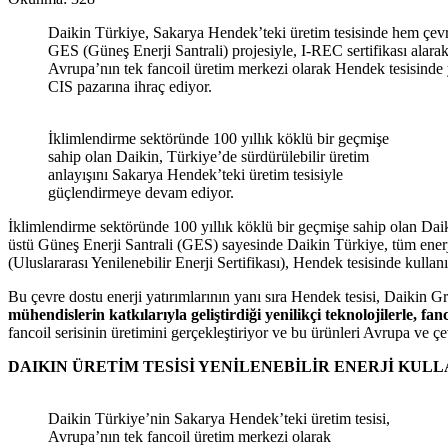
Daikin Türkiye, Sakarya Hendek’teki üretim tesisinde hem çevrese
GES (Güneş Enerji Santrali) projesiyle, I-REC sertifikası alara
Avrupa’nın tek fancoil üretim merkezi olarak Hendek tesisinde y
CIS pazarına ihraç ediyor.
İklimlendirme sektöründe 100 yıllık köklü bir geçmişe
sahip olan Daikin, Türkiye’de sürdürülebilir üretim
anlayışını Sakarya Hendek’teki üretim tesisiyle
güçlendirmeye devam ediyor.
İklimlendirme sektöründe 100 yıllık köklü bir geçmişe sahip olan Dai
üstü Güneş Enerji Santrali (GES) sayesinde Daikin Türkiye, tüm enerj
(Uluslararası Yenilenebilir Enerji Sertifikası), Hendek tesisinde kullan
Bu çevre dostu enerji yatırımlarının yanı sıra Hendek tesisi, Daikin 
mühendislerin katkılarıyla geliştirdiği yenilikçi teknolojilerle, 
fancoil serisinin üretimini gerçekleştiriyor ve bu ürünleri Avrupa ve 
DAIKIN ÜRETİM TESİSİ YENİLENEBİLİR ENERJİ KUL
Daikin Türkiye’nin Sakarya Hendek’teki üretim tesisi,
Avrupa’nın tek fancoil üretim merkezi olarak