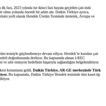
 fazı, 2023 yılında ise ikinci fazı hayata geçirilen çatı üstü
ötr olma yolunda önemli bir adım attı. Daikin Türkiye ayrıca,
erisini yerli olarak Hendek Üretim Tesisinde üreterek, Avrupa ve
etim tesisiyle güçlendirmeye devam ediyor. Hendek’te kurulan çatı
 hedefi doğrultusunda ilerliyor. Bu kapsamda alınan I-REC
ni ve sıfır emisyon hedefinin başarıyla sağlandığını belgelendiriyor.
erkezi konumuna geldi.
Daikin Türkiye, AR-GE merkezinde Türk
iyor.
Bu kapsamda, Daikin Türkiye Hendek tesisinde tüm kaset tip
iriyor.