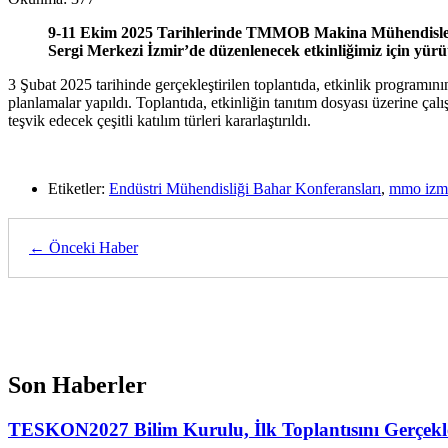
9-11 Ekim 2025 Tarihlerinde TMMOB Makina Mühendisleri
Sergi Merkezi İzmir’de düzenlenecek etkinliğimiz için yür
3 Şubat 2025 tarihinde gerçekleştirilen toplantıda, etkinlik programın
planlamalar yapıldı. Toplantıda, etkinliğin tanıtım dosyası üzerine çal
teşvik edecek çeşitli katılım türleri kararlaştırıldı.
Etiketler:
Endüstri Mühendisliği Bahar Konferansları
,
mmo izmi
← Önceki Haber
Son Haberler
TESKON2027 Bilim Kurulu, İlk Toplantısını Gerçekle