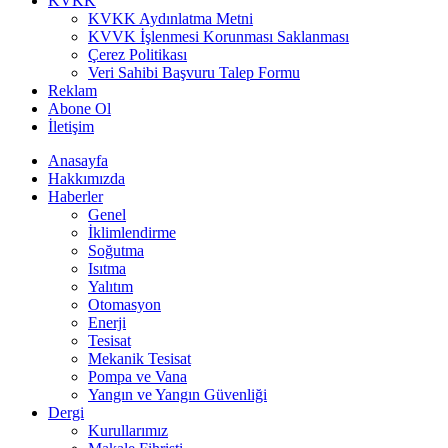
KVKK
KVKK Aydınlatma Metni
KVVK İşlenmesi Korunması Saklanması
Çerez Politikası
Veri Sahibi Başvuru Talep Formu
Reklam
Abone Ol
İletişim
Anasayfa
Hakkımızda
Haberler
Genel
İklimlendirme
Soğutma
Isıtma
Yalıtım
Otomasyon
Enerji
Tesisat
Mekanik Tesisat
Pompa ve Vana
Yangın ve Yangın Güvenliği
Dergi
Kurullarımız