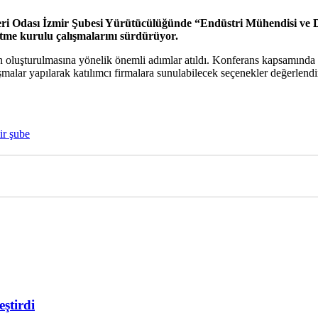
 Odası İzmir Şubesi Yürütücülüğünde “Endüstri Mühendisi ve D
ütme kurulu çalışmalarını sürdürüyor.
ın oluşturulmasına yönelik önemli adımlar atıldı. Konferans kapsamında d
ışmalar yapılarak katılımcı firmalara sunulabilecek seçenekler değerlend
r şube
ştirdi