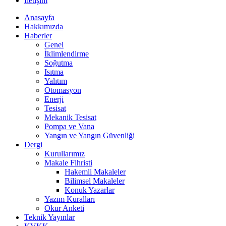
İletişim
Anasayfa
Hakkımızda
Haberler
Genel
İklimlendirme
Soğutma
Isıtma
Yalıtım
Otomasyon
Enerji
Tesisat
Mekanik Tesisat
Pompa ve Vana
Yangın ve Yangın Güvenliği
Dergi
Kurullarımız
Makale Fihristi
Hakemli Makaleler
Bilimsel Makaleler
Konuk Yazarlar
Yazım Kuralları
Okur Anketi
Teknik Yayınlar