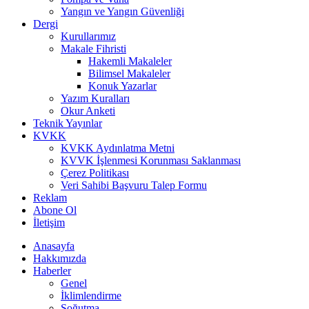
Yangın ve Yangın Güvenliği
Dergi
Kurullarımız
Makale Fihristi
Hakemli Makaleler
Bilimsel Makaleler
Konuk Yazarlar
Yazım Kuralları
Okur Anketi
Teknik Yayınlar
KVKK
KVKK Aydınlatma Metni
KVVK İşlenmesi Korunması Saklanması
Çerez Politikası
Veri Sahibi Başvuru Talep Formu
Reklam
Abone Ol
İletişim
Anasayfa
Hakkımızda
Haberler
Genel
İklimlendirme
Soğutma