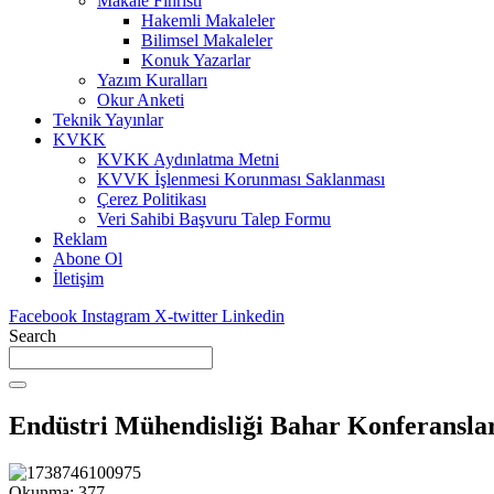
Makale Fihristi
Hakemli Makaleler
Bilimsel Makaleler
Konuk Yazarlar
Yazım Kuralları
Okur Anketi
Teknik Yayınlar
KVKK
KVKK Aydınlatma Metni
KVVK İşlenmesi Korunması Saklanması
Çerez Politikası
Veri Sahibi Başvuru Talep Formu
Reklam
Abone Ol
İletişim
Facebook
Instagram
X-twitter
Linkedin
Search
Endüstri Mühendisliği Bahar Konferanslar
Okunma:
377