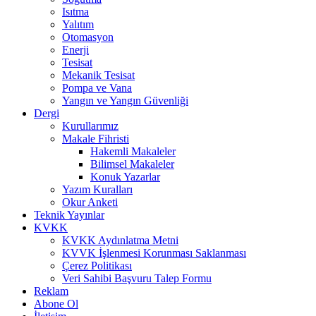
Isıtma
Yalıtım
Otomasyon
Enerji
Tesisat
Mekanik Tesisat
Pompa ve Vana
Yangın ve Yangın Güvenliği
Dergi
Kurullarımız
Makale Fihristi
Hakemli Makaleler
Bilimsel Makaleler
Konuk Yazarlar
Yazım Kuralları
Okur Anketi
Teknik Yayınlar
KVKK
KVKK Aydınlatma Metni
KVVK İşlenmesi Korunması Saklanması
Çerez Politikası
Veri Sahibi Başvuru Talep Formu
Reklam
Abone Ol