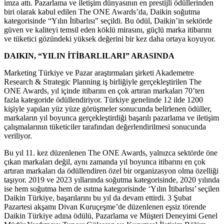
imza attı. Pazarlama ve iletişim dünyasının en prestijli ödüllerinden
biri olarak kabul edilen The ONE Awards’da, Daikin soğutma
kategorisinde “Yılın İtibarlısı” seçildi. Bu ödül, Daikin’in sektörde
güven ve kaliteyi temsil eden köklü mirasını, güçlü marka itibarını
ve tüketici gözündeki yüksek değerini bir kez daha ortaya koyuyor.
DAIKIN, “YILIN İTİBARLILARI” ARASINDA
Marketing Türkiye ve Pazar araştırmaları şirketi Akademetre
Research & Strategic Planning iş birliğiyle gerçekleştirilen The
ONE Awards, yıl içinde itibarını en çok artıran markaları 70’ten
fazla kategoride ödüllendiriyor. Türkiye genelinde 12 ilde 1200
kişiyle yapılan yüz yüze görüşmeler sonucunda belirlenen ödüller,
markaların yıl boyunca gerçekleştirdiği başarılı pazarlama ve iletişim
çalışmalarının tüketiciler tarafından değerlendirilmesi sonucunda
veriliyor.
Bu yıl 11. kez düzenlenen The ONE Awards, yalnızca sektörde öne
çıkan markaları değil, aynı zamanda yıl boyunca itibarını en çok
artıran markaları da ödüllendiren özel bir organizasyon olma özelliği
taşıyor. 2019 ve 2023 yıllarında soğutma kategorisinde, 2020 yılında
ise hem soğutma hem de ısıtma kategorisinde ‘Yılın İtibarlısı’ seçilen
Daikin Türkiye, başarılarını bu yıl da devam ettirdi. 3 Şubat
Pazartesi akşamı Divan Kuruçeşme’de düzenlenen eşsiz törende
Daikin Türkiye adına ödülü, Pazarlama ve Müşteri Deneyimi Genel