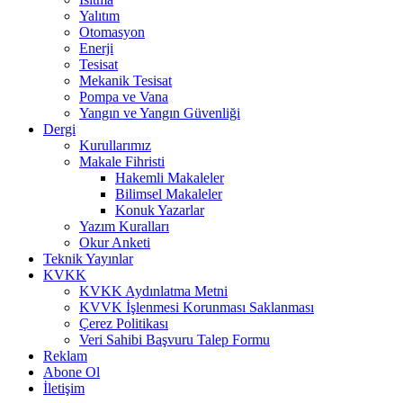
Yalıtım
Otomasyon
Enerji
Tesisat
Mekanik Tesisat
Pompa ve Vana
Yangın ve Yangın Güvenliği
Dergi
Kurullarımız
Makale Fihristi
Hakemli Makaleler
Bilimsel Makaleler
Konuk Yazarlar
Yazım Kuralları
Okur Anketi
Teknik Yayınlar
KVKK
KVKK Aydınlatma Metni
KVVK İşlenmesi Korunması Saklanması
Çerez Politikası
Veri Sahibi Başvuru Talep Formu
Reklam
Abone Ol
İletişim