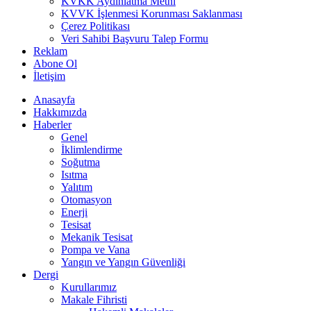
KVKK Aydınlatma Metni
KVVK İşlenmesi Korunması Saklanması
Çerez Politikası
Veri Sahibi Başvuru Talep Formu
Reklam
Abone Ol
İletişim
Anasayfa
Hakkımızda
Haberler
Genel
İklimlendirme
Soğutma
Isıtma
Yalıtım
Otomasyon
Enerji
Tesisat
Mekanik Tesisat
Pompa ve Vana
Yangın ve Yangın Güvenliği
Dergi
Kurullarımız
Makale Fihristi