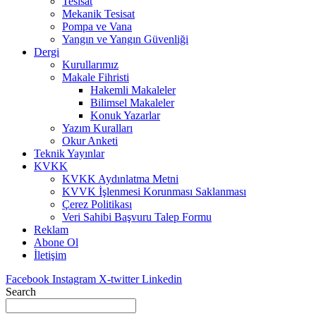
Tesisat
Mekanik Tesisat
Pompa ve Vana
Yangın ve Yangın Güvenliği
Dergi
Kurullarımız
Makale Fihristi
Hakemli Makaleler
Bilimsel Makaleler
Konuk Yazarlar
Yazım Kuralları
Okur Anketi
Teknik Yayınlar
KVKK
KVKK Aydınlatma Metni
KVVK İşlenmesi Korunması Saklanması
Çerez Politikası
Veri Sahibi Başvuru Talep Formu
Reklam
Abone Ol
İletişim
Facebook
Instagram
X-twitter
Linkedin
Search