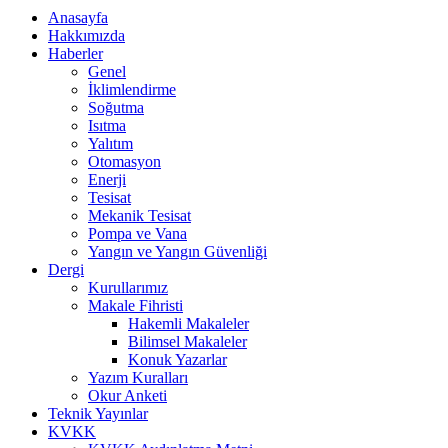
Anasayfa
Hakkımızda
Haberler
Genel
İklimlendirme
Soğutma
Isıtma
Yalıtım
Otomasyon
Enerji
Tesisat
Mekanik Tesisat
Pompa ve Vana
Yangın ve Yangın Güvenliği
Dergi
Kurullarımız
Makale Fihristi
Hakemli Makaleler
Bilimsel Makaleler
Konuk Yazarlar
Yazım Kuralları
Okur Anketi
Teknik Yayınlar
KVKK