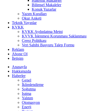
Hakemli Makaleler
Bilimsel Makaleler
Konuk Yazarlar
Yazım Kuralları
Okur Anketi
Teknik Yayınlar
KVKK
KVKK Aydınlatma Metni
KVVK İşlenmesi Korunması Saklanması
Çerez Politikası
Veri Sahibi Başvuru Talep Formu
Reklam
Abone Ol
İletişim
Anasayfa
Hakkımızda
Haberler
Genel
İklimlendirme
Soğutma
Isıtma
Yalıtım
Otomasyon
Enerji