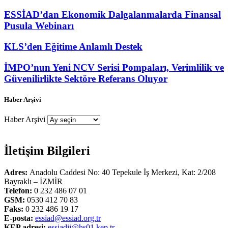
ESSİAD’dan Ekonomik Dalgalanmalarda Finansal
Pusula Webinarı
KLS’den Eğitime Anlamlı Destek
İMPO’nun Yeni NCV Serisi Pompaları, Verimlilik ve
Güvenilirlikte Sektöre Referans Oluyor
Haber Arşivi
Haber Arşivi
İletişim Bilgileri
Adres:
Anadolu Caddesi No: 40 Tepekule İş Merkezi, Kat: 2/208
Bayraklı – İZMİR
Telefon:
0 232 486 07 01
GSM:
0530 412 70 83
Faks:
0 232 486 19 17
E-posta:
essiad@essiad.org.tr
KEP adresi:
essiadii@hs01.kep.tr