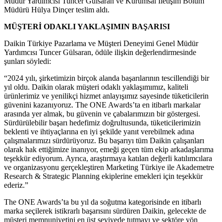
Müdür Yardımcısı Tuncer Gülsaran ve Kurumsal İletişim Bölüm
Müdürü Hülya Dinçer teslim aldı.
MÜŞTERİ ODAKLI YAKLAŞIMIN BAŞARISI
Daikin Türkiye Pazarlama ve Müşteri Deneyimi Genel Müdür
Yardımcısı Tuncer Gülsaran, ödüle ilişkin değerlendirmesinde
şunları söyledi:
“2024 yılı, şirketimizin birçok alanda başarılarının tescillendiği bir
yıl oldu. Daikin olarak müşteri odaklı yaklaşımımız, kaliteli
ürünlerimiz ve yenilikçi hizmet anlayışımız sayesinde tüketicilerin
güvenini kazanıyoruz. The ONE Awards’ta en itibarlı markalar
arasında yer almak, bu güvenin ve çabalarımızın bir göstergesi.
Sürdürülebilir başarı hedefimiz doğrultusunda, tüketicilerimizin
beklenti ve ihtiyaçlarına en iyi şekilde yanıt verebilmek adına
çalışmalarımızı sürdürüyoruz. Bu başarıyı tüm Daikin çalışanları
olarak hak ettiğimize inanıyor, emeği geçen tüm ekip arkadaşlarıma
teşekkür ediyorum. Ayrıca, araştırmaya katılan değerli katılımcılara
ve organizasyonu gerçekleştiren Marketing Türkiye ile Akademetre
Research & Strategic Planning ekiplerine emekleri için teşekkür
ederiz.”
The ONE Awards’ta bu yıl da soğutma kategorisinde en itibarlı
marka seçilerek istikrarlı başarısını sürdüren Daikin, gelecekte de
müşteri memnuniyetini en üst seviyede tutmayı ve sektöre yön