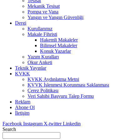
Tesisat
Mekanik Tesisat
Pompa ve Vana
Yangın ve Yangın Güvenliği
Dergi
Kurullarımız
Makale Fihristi
Hakemli Makaleler
Bilimsel Makaleler
Konuk Yazarlar
Yazım Kuralları
Okur Anketi
Teknik Yayınlar
KVKK
KVKK Aydınlatma Metni
KVVK İşlenmesi Korunması Saklanması
Çerez Politikası
Veri Sahibi Başvuru Talep Formu
Reklam
Abone Ol
İletişim
Facebook
Instagram
X-twitter
Linkedin
Search