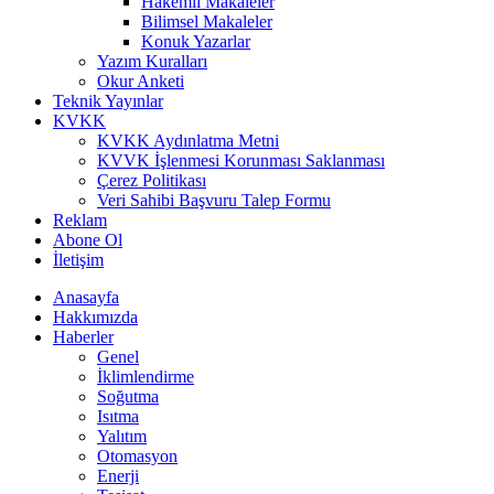
Hakemli Makaleler
Bilimsel Makaleler
Konuk Yazarlar
Yazım Kuralları
Okur Anketi
Teknik Yayınlar
KVKK
KVKK Aydınlatma Metni
KVVK İşlenmesi Korunması Saklanması
Çerez Politikası
Veri Sahibi Başvuru Talep Formu
Reklam
Abone Ol
İletişim
Anasayfa
Hakkımızda
Haberler
Genel
İklimlendirme
Soğutma
Isıtma
Yalıtım
Otomasyon
Enerji