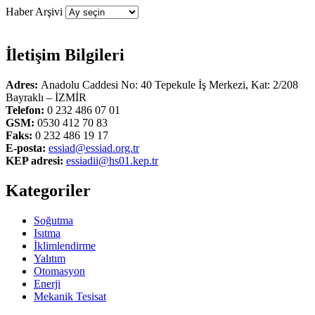
Haber Arşivi
İletişim Bilgileri
Adres:
Anadolu Caddesi No: 40 Tepekule İş Merkezi, Kat: 2/208
Bayraklı – İZMİR
Telefon:
0 232 486 07 01
GSM:
0530 412 70 83
Faks:
0 232 486 19 17
E-posta:
essiad@essiad.org.tr
KEP adresi:
essiadii@hs01.kep.tr
Kategoriler
Soğutma
Isıtma
İklimlendirme
Yalıtım
Otomasyon
Enerji
Mekanik Tesisat