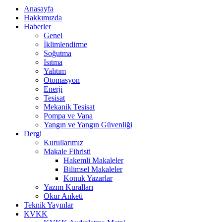
Anasayfa
Hakkımızda
Haberler
Genel
İklimlendirme
Soğutma
Isıtma
Yalıtım
Otomasyon
Enerji
Tesisat
Mekanik Tesisat
Pompa ve Vana
Yangın ve Yangın Güvenliği
Dergi
Kurullarımız
Makale Fihristi
Hakemli Makaleler
Bilimsel Makaleler
Konuk Yazarlar
Yazım Kuralları
Okur Anketi
Teknik Yayınlar
KVKK