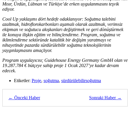
Mısır, Ürdün, Lübnan ve Türkiye’de erken uygulanmasını teşvik
ediyor.
Cool Up yaklaşımı dört hedefe odaklanıyor: Soğutma talebini
azaltmak, hidroflorokarbonları aşamalı olarak azaltmak, verimsiz
ekipman ve soğutucu akışkanları değiştirmek ve geri dönüştürmek
ile konuya ilişkin eğitim ve bilinçlendirme. Program, soğutma ve
iklimlendirme sektöründe katalitik bir değişim yaratmayı ve
nihayetinde pazarda sürdürülebilir soğutma teknolojilerinin
yaygınlaşmasını amaçlıyor.
Program uygulayıcısı; Guidehouse Energy Germany GmbH olan ve
19.287.784 € bütçeye sahip proje 1 Ocak 2027’ye kadar devam
edecek.
Etiketler:
Proje
,
soğutma
,
sürdürülebilirsoğutma
← Önceki Haber
Sonraki Haber →