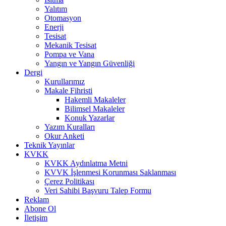
Yalıtım
Otomasyon
Enerji
Tesisat
Mekanik Tesisat
Pompa ve Vana
Yangın ve Yangın Güvenliği
Dergi
Kurullarımız
Makale Fihristi
Hakemli Makaleler
Bilimsel Makaleler
Konuk Yazarlar
Yazım Kuralları
Okur Anketi
Teknik Yayınlar
KVKK
KVKK Aydınlatma Metni
KVVK İşlenmesi Korunması Saklanması
Çerez Politikası
Veri Sahibi Başvuru Talep Formu
Reklam
Abone Ol
İletişim