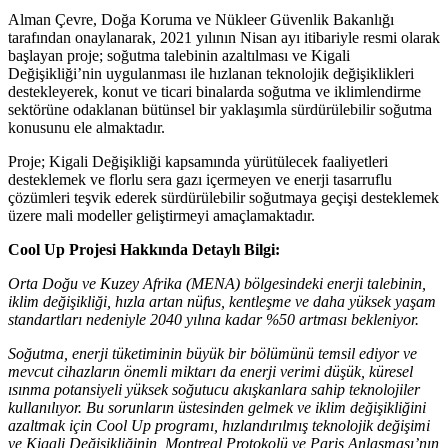
Alman Çevre, Doğa Koruma ve Nükleer Güvenlik Bakanlığı
tarafından onaylanarak, 2021 yılının Nisan ayı itibariyle resmi olarak
başlayan proje; soğutma talebinin azaltılması ve Kigali
Değişikliği’nin uygulanması ile hızlanan teknolojik değişiklikleri
destekleyerek, konut ve ticari binalarda soğutma ve iklimlendirme
sektörüne odaklanan bütünsel bir yaklaşımla sürdürülebilir soğutma
konusunu ele almaktadır.
Proje; Kigali Değişikliği kapsamında yürütülecek faaliyetleri
desteklemek ve florlu sera gazı içermeyen ve enerji tasarruflu
çözümleri teşvik ederek sürdürülebilir soğutmaya geçişi desteklemek
üzere mali modeller geliştirmeyi amaçlamaktadır.
Cool Up Projesi Hakkında Detaylı Bilgi:
Orta Doğu ve Kuzey Afrika (MENA) bölgesindeki enerji talebinin,
iklim değişikliği, hızla artan nüfus, kentleşme ve daha yüksek yaşam
standartları nedeniyle 2040 yılına kadar %50 artması bekleniyor.
Soğutma, enerji tüketiminin büyük bir bölümünü temsil ediyor ve
mevcut cihazların önemli miktarı da enerji verimi düşük, küresel
ısınma potansiyeli yüksek soğutucu akışkanlara sahip teknolojiler
kullanılıyor. Bu sorunların üstesinden gelmek ve iklim değişikliğini
azaltmak için Cool Up programı, hızlandırılmış teknolojik değişimi
ve Kigali Değişikliğinin, Montreal Protokolü ve Paris Anlaşması’nın