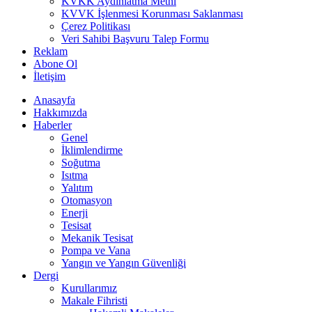
KVKK Aydınlatma Metni
KVVK İşlenmesi Korunması Saklanması
Çerez Politikası
Veri Sahibi Başvuru Talep Formu
Reklam
Abone Ol
İletişim
Anasayfa
Hakkımızda
Haberler
Genel
İklimlendirme
Soğutma
Isıtma
Yalıtım
Otomasyon
Enerji
Tesisat
Mekanik Tesisat
Pompa ve Vana
Yangın ve Yangın Güvenliği
Dergi
Kurullarımız
Makale Fihristi