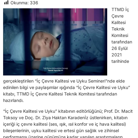
Okunma:
336
TTMD İç
Çevre
Kalitesi
Teknik
Komitesi
tarafından
26 Eylül
2021
tarihinde
gerçekleştirilen “İç Çevre Kalitesi ve Uyku Semineri”nde elde
edinilen bilgi ve paylaşımlar ışığında “İç Çevre Kalitesi ve Uyku”
kitabı, TTMD İç Çevre Kalitesi Teknik Komitesi tarafından
hazırlandı.
“İç Çevre Kalitesi ve Uyku” kitabının editörlüğünü; Prof. Dr. Macit
Toksoy ve Doç. Dr. Ziya Haktan Karadenİz üstlenirken, kitabın
içeriği iç çevre kalitesi (ses, ışık, ısıl konfor ve iç hava kalitesi)
bileşenlerinin, uyku kalitesi ve ertesi gün sağlık ve zihinsel
performansı üzerine günümüze kadar yapılan araştırmaların