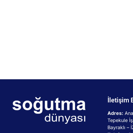
İletişim 
Adres:
Ana
Tepekule İş
Bayraklı – 