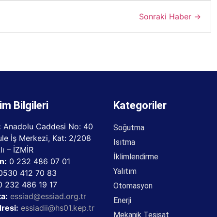
Sonraki Haber →
im Bilgileri
Kategoriler
:
Anadolu Caddesi No: 40
Soğutma
le İş Merkezi, Kat: 2/208
Isıtma
lı – İZMİR
İklimlendirme
n:
0 232 486 07 01
Yalıtım
530 412 70 83
 232 486 19 17
Otomasyon
a:
essiad@essiad.org.tr
Enerji
resi:
essiadii@hs01.kep.tr
Mekanik Tesisat