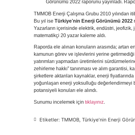
Görünümü 2022 raporunu yayınladı. Rapor
TMMOB Enerji Çalışma Grubu 2010 yılından itib
Bu yıl ise
Türkiye’nin Enerji Görünümü 2022
r
Yazarların içerisinde elektrik, endüstri, jeofizik, 
matematikçi 20 yazar kaleme aldı.
Raporda ele alınan konuların arasında; artan enerj
kamunun görev ve işlevlerini yerine getirmediği 
yatırımları yapmadan üretimlerini sürdürmelerine 
zehirleme hakkı” tanınması ve alım garantisi,
şirketlere aktarılan kaynaklar, enerji fiyatların
yoğunlaşan enerji yoksulluğu değerlendirmeyi b
potansiyeli konuları ele alındı.
Sunumu incelemek için
tıklayınız
.
Etiketler:
TMMOB
,
Türkiye'nin Enerji Gör