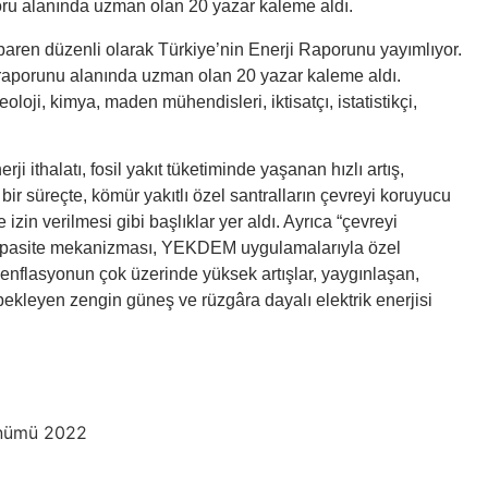
u alanında uzman olan 20 yazar kaleme aldı.
aren düzenli olarak Türkiye’nin Enerji Raporunu yayımlıyor.
aporunu alanında uzman olan 20 yazar kaleme aldı.
jeoloji, kimya, maden mühendisleri, iktisatçı, istatistikçi,
i ithalatı, fosil yakıt tüketiminde yaşanan hızlı artış,
bir süreçte, kömür yakıtlı özel santralların çevreyi koruyucu
izin verilmesi gibi başlıklar yer aldı. Ayrıca “çevreyi
 kapasite mekanizması, YEKDEM uygulamalarıyla özel
da enflasyonun çok üzerinde yüksek artışlar, yaygınlaşan,
ekleyen zengin güneş ve rüzgâra dayalı elektrik enerjisi
ünümü 2022