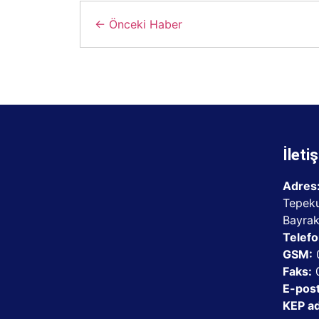
← Önceki Haber
İletiş
Adres
Tepeku
Bayrak
Telefo
GSM:
0
Faks:
0
E-post
KEP ad