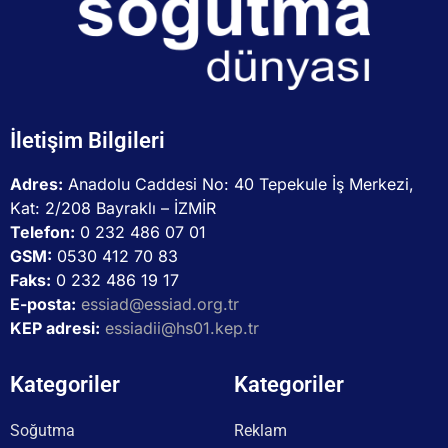
İletişim Bilgileri
Adres:
Anadolu Caddesi No: 40 Tepekule İş Merkezi,
Kat: 2/208 Bayraklı – İZMİR
Telefon:
0 232 486 07 01
GSM:
0530 412 70 83
Faks:
0 232 486 19 17
E-posta:
essiad@essiad.org.tr
KEP adresi:
essiadii@hs01.kep.tr
Kategoriler
Kategoriler
Soğutma
Reklam