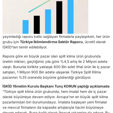
yayımladığı raporu katkı sağlayan firmalarla paylaşırken, her ürün
grubu için
Türkiye İklimlendirme Sektör Raporu
, ücretli olarak
İSKİD’ten temin edilebiliyor.
Rapora göre en büyük pazar olan split klima ürün grubunda
üretim miktarı, geçtiğimiz yıla göre %4,5 artış ile 2 Milyon adete
ulaştı. Bununla birlikte yaklaşık 600 Bin adet ithal ürün ile iç pazar
satışları, 1 Milyon 900 Bin adete ulaşarak Türkiye Split Klima
pazarının %35 oranında büyüme gösterdiği görülüyor.
İSKİD Yönetim Kurulu Başkanı Tunç KORUN yaptığı açıklamada
“Türkiye split klima ürün grubunda, hem imalat hem de iç pazar
olarak büyümeye devam ediyor. Avrupa’nın en büyük split klima
pazarlarından biri durumundayız. İmalata başlayan yeni firmalar
ve mevcut firmaların da kapasite artışlarıyla hacim büyümeye
devam edecek. Buna bağlı olarak İhracat rakamları da artıyor. Bu