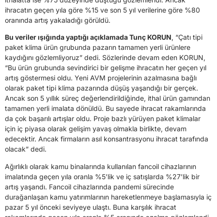
ihracatın geçen yıla göre %15 ve son 5 yıl verilerine göre %80
oranında artış yakaladığı görüldü.
Bu veriler ışığında yaptığı açıklamada Tunç KORUN
, “Çatı tipi
paket klima ürün grubunda pazarın tamamen yerli ürünlere
kaydığını gözlemliyoruz” dedi. Sözlerinde devam eden KORUN,
“Bu ürün grubunda sevindirici bir gelişme ihracatın her geçen yıl
artış göstermesi oldu. Yeni AVM projelerinin azalmasına bağlı
olarak paket tipi klima pazarında düşüş yaşandığı bir gerçek.
Ancak son 5 yıllık süreç değerlendirildiğinde, ithal ürün gamından
tamamen yerli imalata dönüldü. Bu sayede ihracat rakamlarında
da çok başarılı artışlar oldu. Proje bazlı yürüyen paket klimalar
için iç piyasa olarak gelişim yavaş olmakla birlikte, devam
edecektir. Ancak firmaların asıl konsantrasyonu ihracat tarafında
olacak” dedi.
Ağırlıklı olarak kamu binalarında kullanılan fancoil cihazlarının
imalatında geçen yıla oranla %5’lik ve iç satışlarda %27’lik bir
artış yaşandı. Fancoil cihazlarında pandemi sürecinde
durağanlaşan kamu yatırımlarının hareketlenmeye başlamasıyla iç
pazar 5 yıl önceki seviyeye ulaştı. Buna karşılık ihracat