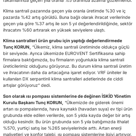
rakamlarında geçen yıla oranla %5 oranında azalma gözlemlendi.
Klima santrali pazarında geçen yıla oranla üretimde %30 ve iç
pazarda %42 artış görüldü. Buna bağlı olarak ihracat verilerinde
geçen yıla göre %37 artış ile son 5 yıl değerlendirildiğinde, sektör
ihracatını %60 artırarak en yüksek seviyelere ulaştı.
Klima santralleri ürün grubu için yaptığı değerlendirmede
Tunç KORUN,
“Ülkemiz, klima santrali üretiminde oldukça güçlü
bir seviyede. Ayrıca ülkemizde EUROVENT Sertifikasına sahip
firmalara baktığımızda, bu firmaların yoğunlukla klima santrali
üreticilerimiz olduğunu görüyoruz. Bu durum klima santrali üretim
ve ihracatının daha da artacağına işaret ediyor. VRF üniteler ile
kullanılan DX serpantinli klima santralleri adetlerinde de ciddi
artışlar görüyoruz” dedi.
Son olarak ısı pompası sistemlerine de değinen İSKİD Yönetim
Kurulu Başkanı Tunç KORUN,
“Ülkemizde de giderek önemi
artan ısı pompalarında, hava kaynaklı (havadan suya) ev tipi ürün
grubunda elde edilen verilerde, son 5 yılda kayda değer bir artış
olduğu kesindir. Bu ürün grubunda son 5 yıla batığımızda ithalat
%570, yurtiçi satış ise %265 seviyelerinde arttı. Artan enerji
maliyetleri ve konfor talebi, ısı pompası sistemlerine ilgiyi artırıyor.