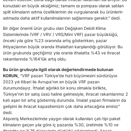
konudaki en büyük eksiğimiz; tamamı ısı pompası olarak satılan
split klimaların ısıtma özelliklerinin de vurgulanarak bu ürünlerin
ısıtmada daha aktif kullanılmalarının sağlanması gerekir.” dedi.
Bir diğer önemli ürün grubu olan Değişken Debili Klima
Sistemlerinde (VRF / VRV / VRS/Mini VRF) pazar büyüklüğü,
önceki yıla göre %23 oranında artış gösterirken, pazar
ihtiyaçlarının büyük oranda ithalattan karşılandığı görülüyor. Bu
ürün grubunda geçtiğimiz yıla oranla ithalatta %43 ve ihracat
rakamlarında %164’lük artış oldu.
Bu ürün grubuyla ilgili olarak değerlendirmede bulunan
KORUN,
“VRF pazarı Türkiye’de hızlı büyümesini sürdürüyor.
2023 yılı itibari ile Avrupa’nın en büyük VRF pazarı
durumundayız. İthalat ağırlıklı bir konu olmakla birlikte,
Türkiye’nin bir satış üssü haline gelmesiyle, ihracat rakamlarımız 2
katı aşan bir artış göstermiş durumda. İmalat yapan firmaların da
gelişimi ile ihracat kapasitemizin çok daha artacağına eminiz”
dedi.
Alışveriş Merkezlerinde yaygın olarak kullanılan çatı tipi paket
klimaların geçen yıla göre iç pazarda %30, üretimde %10 ve
ithalatta ise %75 düzeyinde düştüğü gözlemlendi. Ancak