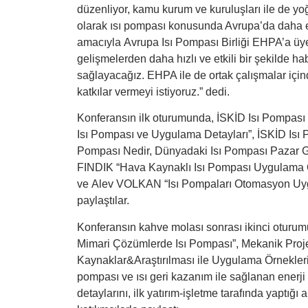
düzenliyor, kamu kurum ve kuruluşları ile de yo
olarak ısı pompası konusunda Avrupa’da daha e
amacıyla Avrupa Isı Pompası Birliği EHPA’a üyeli
gelişmelerden daha hızlı ve etkili bir şekilde h
sağlayacağız. EHPA ile de ortak çalışmalar iç
katkılar vermeyi istiyoruz.” dedi.
Konferansın ilk oturumunda, İSKİD Isı Pompa
Isı Pompası ve Uygulama Detayları”, İSKİD Is
Pompası Nedir, Dünyadaki Isı Pompası Pazar G
FINDIK “Hava Kaynaklı Isı Pompası Uygulama Ö
ve Alev VOLKAN “Isı Pompaları Otomasyon Uygula
paylaştılar.
Konferansın kahve molası sonrası ikinci oturu
Mimari Çözümlerde Isı Pompası”, Mekanik Proj
Kaynaklar&Araştırılması ile Uygulama Örnekleri”
pompası ve ısı geri kazanım ile sağlanan enerji 
detaylarını, ilk yatırım-işletme tarafında yaptığı