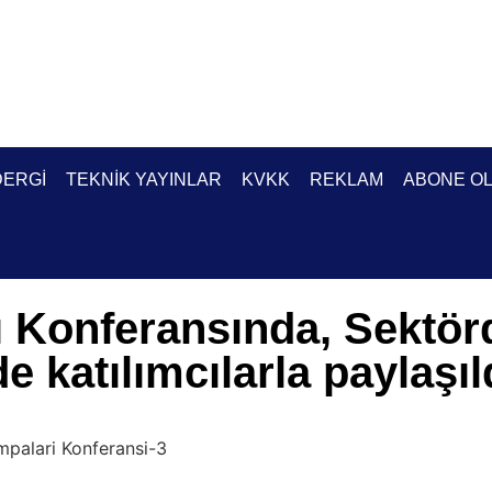
DERGI
TEKNIK YAYINLAR
KVKK
REKLAM
ABONE O
ı Konferansında, Sektör
e katılımcılarla paylaşıl