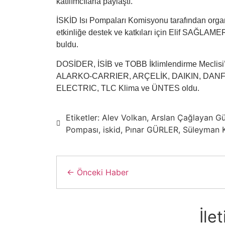
katılımcılarla paylaştı.
İSKİD Isı Pompaları Komisyonu tarafından org
etkinliğe destek ve katkıları için Elif SAĞLAME
buldu.
DOSİDER, İSİB ve TOBB İklimlendirme Meclisi’ni
ALARKO-CARRIER, ARÇELİK, DAIKIN, DAN
ELECTRIC, TLC Klima ve ÜNTES oldu.
Etiketler:
Alev Volkan
,
Arslan Çağlayan Gü
Pompası
,
iskid
,
Pınar GÜRLER
,
Süleyman 
← Önceki Haber
İlet