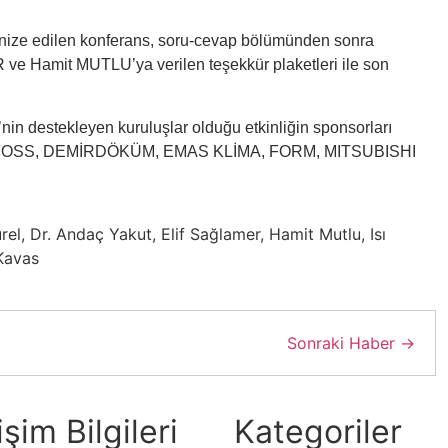
anize edilen konferans, soru-cevap bölümünden sonra
R ve Hamit MUTLU’ya verilen teşekkür plaketleri ile son
n destekleyen kuruluşlar olduğu etkinliğin sponsorları
FOSS, DEMİRDÖKÜM, EMAS KLİMA, FORM, MITSUBISHI
rel
,
Dr. Andaç Yakut
,
Elif Sağlamer
,
Hamit Mutlu
,
Isı
Kavas
Sonraki Haber →
işim Bilgileri
Kategoriler