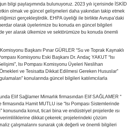
ğun bilgi paylaşımında bulunuyoruz. 2023 yılı içerisinde İSKİD
tkin olmak ve güncel gelişmeleri daha yakından takip etmek
ğimizi gerçekleştirdik. EHPA üyeliği ile birlikte Avrupa’daki
aberdar olarak üyelerimize bu konuda en güncel bilgileri
inde yer alarak ülkemize ve sektörümüze bu konuda önemli
sı Komisyonu Başkanı Pınar GÜRLER “Su ve Toprak Kaynaklı
ı Pompası Komisyonu Eski Başkanı Dr. Andaç YAKUT “Isı
elişimi”, Isı Pompası Komisyonu Üyeleri Neslihan
rnekleri ve Tesisatta Dikkat Edilmesi Gereken Hususlar”
maları” konularında güncel bilgileri katılımcılarla
munda Elif Sağlamer Mimarlık firmasından Elif SAĞLAMER “
e firmasında Hamit MUTLU ise “Isı Pompası Sistemlerinde
 konusunda konut, ticari bina ve endüstriyel projelerde ısı
verimliliklerine dikkat çekerek; projelerindeki çözüm
 analiz çalışmalarını sunarak çok değerli ve önemli bilgileri