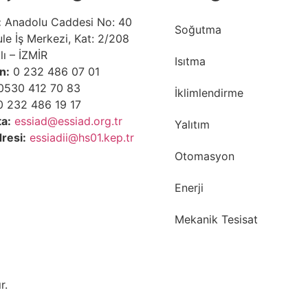
:
Anadolu Caddesi No: 40
Soğutma
le İş Merkezi, Kat: 2/208
lı – İZMİR
Isıtma
n:
0 232 486 07 01
530 412 70 83
İklimlendirme
 232 486 19 17
a:
essiad@essiad.org.tr
Yalıtım
resi:
essiadii@hs01.kep.tr
Otomasyon
Enerji
Mekanik Tesisat
r.