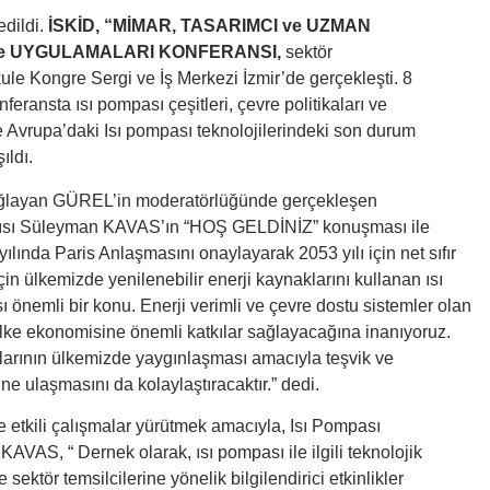
edildi.
İSKİD, “MİMAR, TASARIMCI ve UZMAN
ve UYGULAMALARI KONFERANSI,
sektör
ule Kongre Sergi ve İş Merkezi İzmir’de gerçekleşti. 8
ransta ısı pompası çeşitleri, çevre politikaları ve
 Avrupa’daki Isı pompası teknolojilerindeki son durum
ıldı.
ağlayan GÜREL’in moderatörlüğünde gerçekleşen
mcısı Süleyman KAVAS’ın “HOŞ GELDİNİZ” konuşması ile
ında Paris Anlaşmasını onaylayarak 2053 yılı için net sıfır
n ülkemizde yenilenebilir enerji kaynaklarını kullanan ısı
 önemli bir konu. Enerji verimli ve çevre dostu sistemler olan
lke ekonomisine önemli katkılar sağlayacağına inanıyoruz.
alarının ülkemizde yaygınlaşması amacıyla teşvik ve
ine ulaşmasını da kolaylaştıracaktır.” dedi.
 etkili çalışmalar yürütmek amacıyla, Isı Pompası
S, “ Dernek olarak, ısı pompası ile ilgili teknolojik
sektör temsilcilerine yönelik bilgilendirici etkinlikler