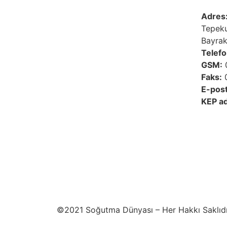
Adres
Tepeku
Bayrak
Telefo
GSM:
0
Faks:
0
E-post
KEP ad
©2021 Soğutma Dünyası – Her Hakkı Saklıdı