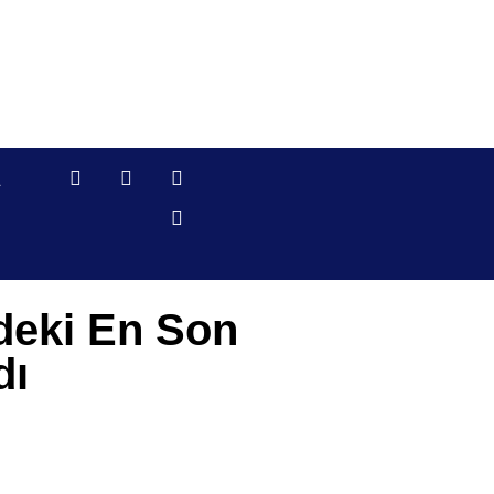
L
deki En Son
dı