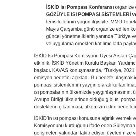
İSKİD Isı Pompası Konferansı
organize 
GÖZÜYLE ISI POMPASI SİSTEMLERİ 
temsilcilerinin yoğun ilgisiyle, MMO Tepek
Mayıs Çarşamba günü organize edilen konfe
güncel yönetmeliklerin yanında Türkiye ve
ve uygulama örnekleri katılımcılarla paylaş
İSKİD Isı Pompası Komisyonu Üyesi Arslan Ç
etkinlik, İSKİD Yönetim Kurulu Başkan Yardı
başladı. KAVAS konuşmasında, “Türkiye, 2021 yıl
emisyon hedefini açıkladı. Bu hedefe ulaşmak içi
pompası sistemlerinin yaygın olarak kullanılması
ısı pompalarının ülkemizde yaygınlaşmasının, ü
Avrupa Birliği ülkelerinde olduğu gibi ısı pomp
desteklerin çıkarılması, ülkemizin iklim hedefler
İSKİD’in ısı pompası konusuna ağırlık vermek ve
Komisyonunu kurduğunu ifade eden Süleyman KAVA
gelişmeleri yakından takip ediyor, üyelerimize ve 