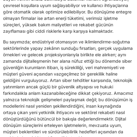
çevresel koşullara uyum sağlayabiliyor ve kullanıcı ihtiyaçlarına
göre otomatik olarak optimize edilebiliyor. Bu dönüşüme entegre
olmayan firmalar ise artan enerji tüketimi, verimsiz işletme
süreçleri, yüksek bakım maliyetleri ve rekabet gücünün
zayıflaması gibi ciddi risklerle karşı karşıya kalmaktadır.
Bu sayımızda; endüstriyel otomasyon ve iklimlendirme-soğutma
sektörlerinde yapay zekânın sunduğu fırsatları, gerçek uygulama
örnekleri ve gelecek projeksiyonlarıyla birlikte ele alırken; aynı
zamanda dijitalleşmenin her alana nüfuz ettiği bu dönemde siber
güvenliğin kurumların itibarı, iş sürekliliği, veri mahremiyeti ve
müşteri güveni açısından vazgeçilmez bir gereklilik haline
geldiğini vurguluyoruz. Artan siber tehditler karşısında, teknolojik
yatırımların ancak güçlü bir güvenlik altyapısı ve hukuki
farkındalıkla anlam kazanabileceğine dikkat çekiyoruz. Amacımız
yalnızca teknolojik gelişmeleri paylaşmak değil; bu dönüşümün iş
modellerini nasıl yeniden şekillendirdiğini, insan kaynağında
ortaya çıkan yeni yetkinlik ihtiyacını ve sektörel rekabeti nasıl
dönüştürdüğünü bütüncül bir bakışla değerlendirmektir. Dijital
dönüşüm süreçlerini erteleyen işletmelerin, mevzuata uyum,
müşteri beklentileri ve sürdürülebilirlik hedefleri açısından da