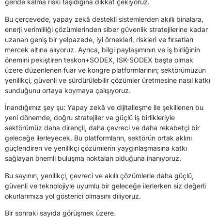
geride kalma riski taşıdığına dikkat çekiyoruz.
Bu çerçevede, yapay zekâ destekli sistemlerden akıllı binalara,
enerji verimliliği çözümlerinden siber güvenlik stratejilerine kadar
uzanan geniş bir yelpazede, iyi örnekleri, riskleri ve fırsatları
mercek altına alıyoruz. Ayrıca, bilgi paylaşımının ve iş birliğinin
önemini pekiştiren teskon+SODEX, ISK-SODEX başta olmak
üzere düzenlenen fuar ve kongre platformlarının; sektörümüzün
yenilikçi, güvenli ve sürdürülebilir çözümler üretmesine nasıl katkı
sunduğunu ortaya koymaya çalışıyoruz.
İnandığımız şey şu: Yapay zekâ ve dijitalleşme ile şekillenen bu
yeni dönemde, doğru stratejiler ve güçlü iş birlikleriyle
sektörümüz daha dirençli, daha çevreci ve daha rekabetçi bir
geleceğe ilerleyecek. Bu platformların, sektörün ortak aklını
güçlendiren ve yenilikçi çözümlerin yaygınlaşmasına katkı
sağlayan önemli buluşma noktaları olduğuna inanıyoruz.
Bu sayının, yenilikçi, çevreci ve akıllı çözümlerle daha güçlü,
güvenli ve teknolojiyle uyumlu bir geleceğe ilerlerken siz değerli
okurlarımıza yol gösterici olmasını diliyoruz.
Bir sonraki sayıda görüşmek üzere.