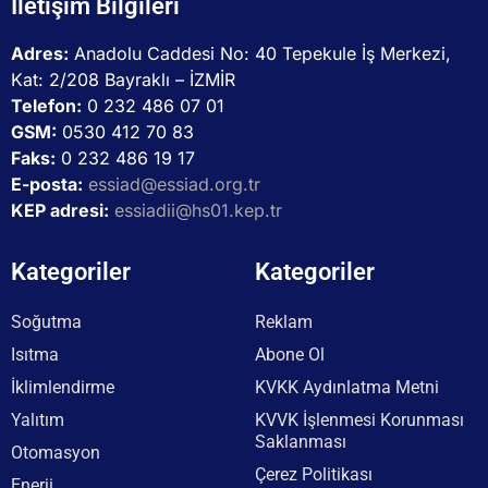
İletişim Bilgileri
Adres:
Anadolu Caddesi No: 40 Tepekule İş Merkezi,
Kat: 2/208 Bayraklı – İZMİR
Telefon:
0 232 486 07 01
GSM:
0530 412 70 83
Faks:
0 232 486 19 17
E-posta:
essiad@essiad.org.tr
KEP adresi:
essiadii@hs01.kep.tr
Kategoriler
Kategoriler
Soğutma
Reklam
Isıtma
Abone Ol
İklimlendirme
KVKK Aydınlatma Metni
Yalıtım
KVVK İşlenmesi Korunması
Saklanması
Otomasyon
Çerez Politikası
Enerji