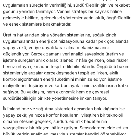
uygulamaları süreçlerin verimliliğini, sürdürülebilirliğini ve rekabet
gücünü yeniden tanımlıyor. Verinin stratejik bir kaynak hâline
gelmesiyle birlikte, geleneksel yöntemler yerini akıllı, öngörülebilir
ve esnek sistemlere bırakmaktadır.
Üretim hatlarından bina yönetim sistemlerine, soğuk zincir
uygulamalarından enerji optimizasyonuna kadar pek çok alanda
yapay zekâ; veriye dayalı karar alma mekanizmalarını
güçlendiriyor. Gerçek zamanlı veri analizi sayesinde üretim ve
işletme süreçleri anlık olarak izlenebilir hâle gelirken, olası riskler
henüz ortaya çıkmadan tespit edilebilmektedir. Öngörücü bakım
sistemleriyle arızalar gerçekleşmeden tespit edilirken, akıllı
kontrol algoritmaları enerji tüketimini minimize ediyor, işletme
maliyetlerini düşürüyor ve karbon ayak izinin azaltılmasına katkı
sağlıyor. Bu yaklaşım, hem ekonomik hem de çevresel
sürdürülebilirliğin birlikte yönetilmesine imkân tanıyor.
İklimlendirme ve soğutma sistemleri açısından bakıldığında ise
yapay zekâ; yalnızca konfor koşullarını iyileştiren bir teknoloji
olmanın ötesine geçerek, sürdürülebilirlik hedeflerinin
vazgeçilmez bir bileşeni hâline geliyor. Sensörlerden elde edilen
büyük verinin analiz edilmesiyle sistemler kendini öğrenebiliyor,