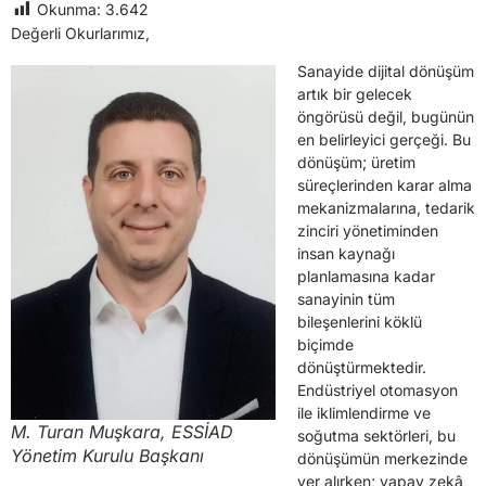
Okunma:
3.642
Değerli Okurlarımız,
Sanayide dijital dönüşüm
artık bir gelecek
öngörüsü değil, bugünün
en belirleyici gerçeği. Bu
dönüşüm; üretim
süreçlerinden karar alma
mekanizmalarına, tedarik
zinciri yönetiminden
insan kaynağı
planlamasına kadar
sanayinin tüm
bileşenlerini köklü
biçimde
dönüştürmektedir.
Endüstriyel otomasyon
ile iklimlendirme ve
M. Turan Muşkara, ESSİAD
soğutma sektörleri, bu
Yönetim Kurulu Başkanı
dönüşümün merkezinde
yer alırken; yapay zekâ