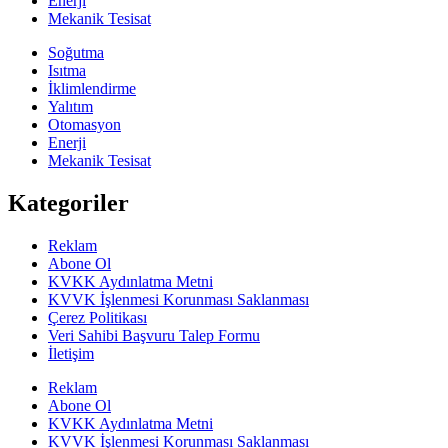
Enerji
Mekanik Tesisat
Soğutma
Isıtma
İklimlendirme
Yalıtım
Otomasyon
Enerji
Mekanik Tesisat
Kategoriler
Reklam
Abone Ol
KVKK Aydınlatma Metni
KVVK İşlenmesi Korunması Saklanması
Çerez Politikası
Veri Sahibi Başvuru Talep Formu
İletişim
Reklam
Abone Ol
KVKK Aydınlatma Metni
KVVK İşlenmesi Korunması Saklanması