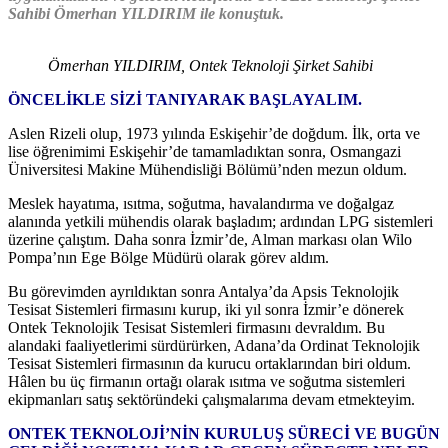
Sahibi Ömerhan YILDIRIM ile konuştuk.
Ömerhan YILDIRIM, Ontek Teknoloji Şirket Sahibi
ÖNCELİKLE SİZİ TANIYARAK BAŞLAYALIM.
Aslen Rizeli olup, 1973 yılında Eskişehir’de doğdum. İlk, orta ve
lise öğrenimimi Eskişehir’de tamamladıktan sonra, Osmangazi
Üniversitesi Makine Mühendisliği Bölümü’nden mezun oldum.
Meslek hayatıma, ısıtma, soğutma, havalandırma ve doğalgaz
alanında yetkili mühendis olarak başladım; ardından LPG sistemleri
üzerine çalıştım. Daha sonra İzmir’de, Alman markası olan Wilo
Pompa’nın Ege Bölge Müdürü olarak görev aldım.
Bu görevimden ayrıldıktan sonra Antalya’da Apsis Teknolojik
Tesisat Sistemleri firmasını kurup, iki yıl sonra İzmir’e dönerek
Ontek Teknolojik Tesisat Sistemleri firmasını devraldım. Bu
alandaki faaliyetlerimi sürdürürken, Adana’da Ordinat Teknolojik
Tesisat Sistemleri firmasının da kurucu ortaklarından biri oldum.
Hâlen bu üç firmanın ortağı olarak ısıtma ve soğutma sistemleri
ekipmanları satış sektöründeki çalışmalarıma devam etmekteyim.
ONTEK TEKNOLOJİ’NİN KURULUŞ SÜRECİ VE BUGÜN