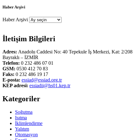
Haber Arşivi
Haber Arşivi
İletişim Bilgileri
Adres:
Anadolu Caddesi No: 40 Tepekule İş Merkezi, Kat: 2/208
Bayraklı – İZMİR
Telefon:
0 232 486 07 01
GSM:
0530 412 70 83
Faks:
0 232 486 19 17
E-posta:
essiad@essiad.org.tr
KEP adresi:
essiadii@hs01.kep.tr
Kategoriler
Soğutma
Isıtma
İklimlendirme
Yalıtım
Otomasyon