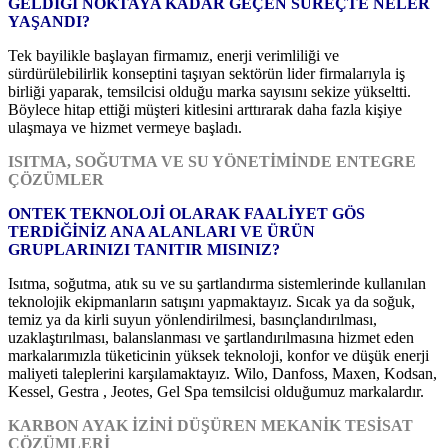
GELDİĞİ NOKTAYA KADAR GEÇEN SÜREÇTE NELER
YAŞANDI?
Tek bayilikle başlayan firmamız, enerji verimliliği ve
sürdürülebilirlik konseptini taşıyan sektörün lider firmalarıyla iş
birliği yaparak, temsilcisi olduğu marka sayısını sekize yükseltti.
Böylece hitap ettiği müşteri kitlesini arttırarak daha fazla kişiye
ulaşmaya ve hizmet vermeye başladı.
ISITMA, SOĞUTMA VE SU YÖNETİMİNDE ENTEGRE
ÇÖZÜMLER
ONTEK TEKNOLOJİ OLARAK FAALİYET GÖS
TERDİĞİNİZ ANA ALANLARI VE ÜRÜN
GRUPLARINIZI TANITIR MISINIZ?
Isıtma, soğutma, atık su ve su şartlandırma sistemlerinde kullanılan
teknolojik ekipmanların satışını yapmaktayız. Sıcak ya da soğuk,
temiz ya da kirli suyun yönlendirilmesi, basınçlandırılması,
uzaklaştırılması, balanslanması ve şartlandırılmasına hizmet eden
markalarımızla tüketicinin yüksek teknoloji, konfor ve düşük enerji
maliyeti taleplerini karşılamaktayız. Wilo, Danfoss, Maxen, Kodsan,
Kessel, Gestra , Jeotes, Gel Spa temsilcisi olduğumuz markalardır.
KARBON AYAK İZİNİ DÜŞÜREN MEKANİK TESİSAT
ÇÖZÜMLERİ