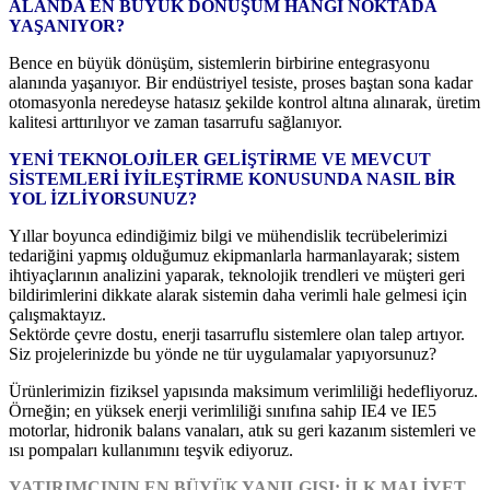
ALANDA EN BÜYÜK DÖNÜŞÜM HANGİ NOKTADA
YAŞANIYOR?
Bence en büyük dönüşüm, sistemlerin birbirine entegrasyonu
alanında yaşanıyor. Bir endüstriyel tesiste, proses baştan sona kadar
otomasyonla neredeyse hatasız şekilde kontrol altına alınarak, üretim
kalitesi arttırılıyor ve zaman tasarrufu sağlanıyor.
YENİ TEKNOLOJİLER GELİŞTİRME VE MEVCUT
SİSTEMLERİ İYİLEŞTİRME KONUSUNDA NASIL BİR
YOL İZLİYORSUNUZ?
Yıllar boyunca edindiğimiz bilgi ve mühendislik tecrübelerimizi
tedariğini yapmış olduğumuz ekipmanlarla harmanlayarak; sistem
ihtiyaçlarının analizini yaparak, teknolojik trendleri ve müşteri geri
bildirimlerini dikkate alarak sistemin daha verimli hale gelmesi için
çalışmaktayız.
Sektörde çevre dostu, enerji tasarruflu sistemlere olan talep artıyor.
Siz projelerinizde bu yönde ne tür uygulamalar yapıyorsunuz?
Ürünlerimizin fiziksel yapısında maksimum verimliliği hedefliyoruz.
Örneğin; en yüksek enerji verimliliği sınıfına sahip IE4 ve IE5
motorlar, hidronik balans vanaları, atık su geri kazanım sistemleri ve
ısı pompaları kullanımını teşvik ediyoruz.
YATIRIMCININ EN BÜYÜK YANILGISI: İLK MALİYET