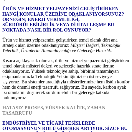
ÜRÜN VE HİZMET YELPAZENİZİ GELİŞTİRİRKEN
HANGİ KONULAR ÜZERİNE ODAKLANIYORSUNUZ?
ÖRNEĞİN; ENERJİ VERİMLİLİĞİ,
SÜRDÜRÜLEBİLİRLİK VEYA DİJİTALLEŞME BU
NOKTADA NASIL BİR ROL OYNUYOR?
Ürün ve hizmet yelpazemizi geliştirirken temel olarak dört ana
stratejik alan üzerine odaklanıyoruz:
Müşteri Değeri, Teknolojik
Yeterlilik, Ürünlerin Tamamlayıcılığı ve Geleceğe Hazırlık.
Kısaca açıklayacak olursak, ürün ve hizmet yelpazemizi geliştirirken
temel olarak müşteri değeri ve geleceğe hazırlık stratejilerine
odaklanıyoruz. Yüksek teknolojiye sahip, birbirini tamamlayan
ekipmanlarımızla Teknolojik Yetkinliğimizi en üst seviyeye
taşıyoruz. Bu sistemler aracılığıyla müşterilerimize hem üstün konfor
hem de önemli enerji tasarrufu sağlıyoruz. Bu sayede, karbon ayak
izi oranlarını düşürerek sürdürülebilir bir geleceğe katkıda
bulunuyoruz.
HATASIZ PROSES, YÜKSEK KALİTE, ZAMAN
TASARRUFU
ENDÜSTRİYEL VE TİCARİ TESİSLERDE
OTOMASYONUN ROLÜ GİDEREK ARTIYOR. SİZCE BU