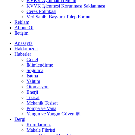
KVKK Aydınlatma Metni
KVVK İşlenmesi Korunması Saklanması
Çerez Politikası
Veri Sahibi Başvuru Talep Formu
Reklam
Abone Ol
İletişim
Anasayfa
Hakkımızda
Haberler
Genel
İklimlendirme
Soğutma
Isıtma
Yalıtım
Otomasyon
Enerji
Tesisat
Mekanik Tesisat
Pompa ve Vana
Yangın ve Yangın Güvenliği
Dergi
Kurullarımız
Makale Fihristi