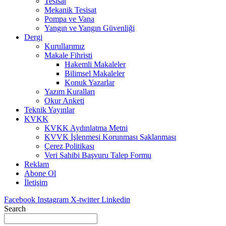
Tesisat
Mekanik Tesisat
Pompa ve Vana
Yangın ve Yangın Güvenliği
Dergi
Kurullarımız
Makale Fihristi
Hakemli Makaleler
Bilimsel Makaleler
Konuk Yazarlar
Yazım Kuralları
Okur Anketi
Teknik Yayınlar
KVKK
KVKK Aydınlatma Metni
KVVK İşlenmesi Korunması Saklanması
Çerez Politikası
Veri Sahibi Başvuru Talep Formu
Reklam
Abone Ol
İletişim
Facebook
Instagram
X-twitter
Linkedin
Search