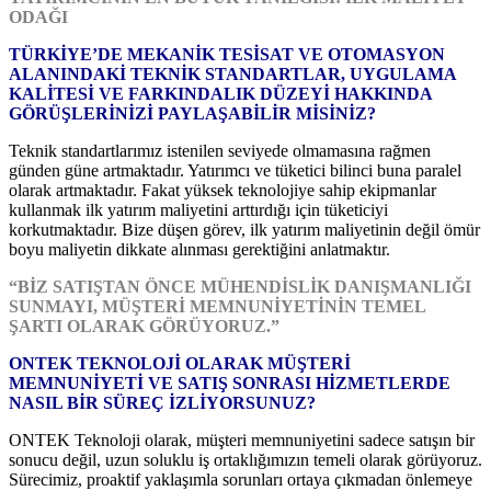
ODAĞI
TÜRKİYE’DE MEKANİK TESİSAT VE OTOMASYON
ALANINDAKİ TEKNİK STANDARTLAR, UYGULAMA
KALİTESİ VE FARKINDALIK DÜZEYİ HAKKINDA
GÖRÜŞLERİNİZİ PAYLAŞABİLİR MİSİNİZ?
Teknik standartlarımız istenilen seviyede olmamasına rağmen
günden güne artmaktadır. Yatırımcı ve tüketici bilinci buna paralel
olarak artmaktadır. Fakat yüksek teknolojiye sahip ekipmanlar
kullanmak ilk yatırım maliyetini arttırdığı için tüketiciyi
korkutmaktadır. Bize düşen görev, ilk yatırım maliyetinin değil ömür
boyu maliyetin dikkate alınması gerektiğini anlatmaktır.
“BİZ SATIŞTAN ÖNCE MÜHENDİSLİK DANIŞMANLIĞI
SUNMAYI, MÜŞTERİ MEMNUNİYETİNİN TEMEL
ŞARTI OLARAK GÖRÜYORUZ.”
ONTEK TEKNOLOJİ OLARAK MÜŞTERİ
MEMNUNİYETİ VE SATIŞ SONRASI HİZMETLERDE
NASIL BİR SÜREÇ İZLİYORSUNUZ?
ONTEK Teknoloji olarak, müşteri memnuniyetini sadece satışın bir
sonucu değil, uzun soluklu iş ortaklığımızın temeli olarak görüyoruz.
Sürecimiz, proaktif yaklaşımla sorunları ortaya çıkmadan önlemeye