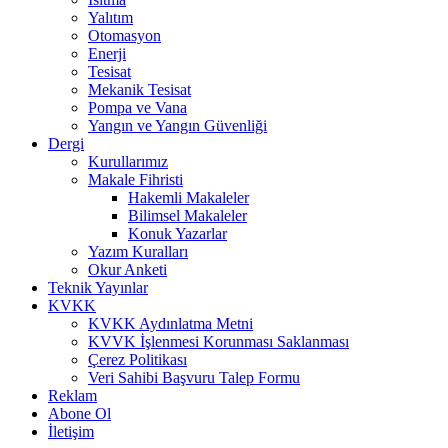
Yalıtım
Otomasyon
Enerji
Tesisat
Mekanik Tesisat
Pompa ve Vana
Yangın ve Yangın Güvenliği
Dergi
Kurullarımız
Makale Fihristi
Hakemli Makaleler
Bilimsel Makaleler
Konuk Yazarlar
Yazım Kuralları
Okur Anketi
Teknik Yayınlar
KVKK
KVKK Aydınlatma Metni
KVVK İşlenmesi Korunması Saklanması
Çerez Politikası
Veri Sahibi Başvuru Talep Formu
Reklam
Abone Ol
İletişim