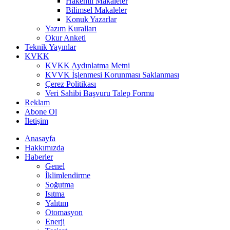
Hakemli Makaleler
Bilimsel Makaleler
Konuk Yazarlar
Yazım Kuralları
Okur Anketi
Teknik Yayınlar
KVKK
KVKK Aydınlatma Metni
KVVK İşlenmesi Korunması Saklanması
Çerez Politikası
Veri Sahibi Başvuru Talep Formu
Reklam
Abone Ol
İletişim
Anasayfa
Hakkımızda
Haberler
Genel
İklimlendirme
Soğutma
Isıtma
Yalıtım
Otomasyon
Enerji