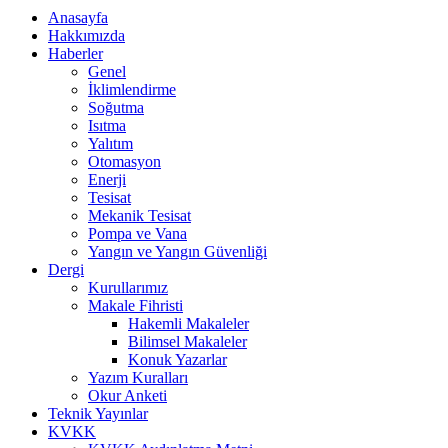
Anasayfa
Hakkımızda
Haberler
Genel
İklimlendirme
Soğutma
Isıtma
Yalıtım
Otomasyon
Enerji
Tesisat
Mekanik Tesisat
Pompa ve Vana
Yangın ve Yangın Güvenliği
Dergi
Kurullarımız
Makale Fihristi
Hakemli Makaleler
Bilimsel Makaleler
Konuk Yazarlar
Yazım Kuralları
Okur Anketi
Teknik Yayınlar
KVKK