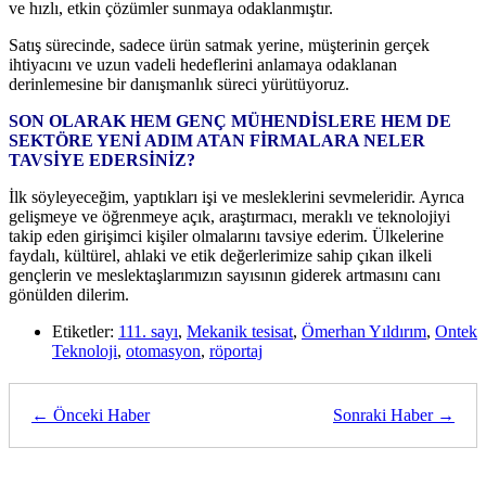
ve hızlı, etkin çözümler sunmaya odaklanmıştır.
Satış sürecinde, sadece ürün satmak yerine, müşterinin gerçek
ihtiyacını ve uzun vadeli hedeflerini anlamaya odaklanan
derinlemesine bir danışmanlık süreci yürütüyoruz.
SON OLARAK HEM GENÇ MÜHENDİSLERE HEM DE
SEKTÖRE YENİ ADIM ATAN FİRMALARA NELER
TAVSİYE EDERSİNİZ?
İlk söyleyeceğim, yaptıkları işi ve mesleklerini sevmeleridir. Ayrıca
gelişmeye ve öğrenmeye açık, araştırmacı, meraklı ve teknolojiyi
takip eden girişimci kişiler olmalarını tavsiye ederim. Ülkelerine
faydalı, kültürel, ahlaki ve etik değerlerimize sahip çıkan ilkeli
gençlerin ve meslektaşlarımızın sayısının giderek artmasını canı
gönülden dilerim.
Etiketler:
111. sayı
,
Mekanik tesisat
,
Ömerhan Yıldırım
,
Ontek
Teknoloji
,
otomasyon
,
röportaj
← Önceki Haber
Sonraki Haber →