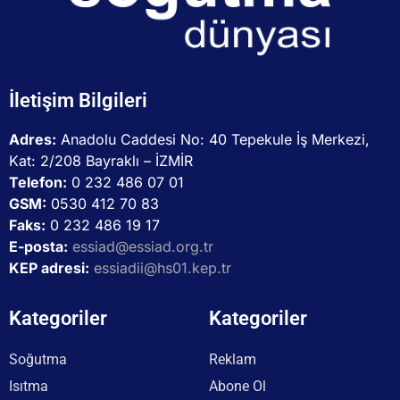
İletişim Bilgileri
Adres:
Anadolu Caddesi No: 40 Tepekule İş Merkezi,
Kat: 2/208 Bayraklı – İZMİR
Telefon:
0 232 486 07 01
GSM:
0530 412 70 83
Faks:
0 232 486 19 17
E-posta:
essiad@essiad.org.tr
KEP adresi:
essiadii@hs01.kep.tr
Kategoriler
Kategoriler
Soğutma
Reklam
Isıtma
Abone Ol